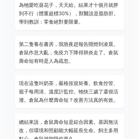
為牠愛吃葵花子，天天給。結果才十個月就胖
到不行（體重超標30%），獸醫說是脂肪肝。
學到教訓：零食絕對要限量。
第二隻養在書房，我熬夜趕報告開燈到凌晨。
倉鼠作息大亂，免疫力下降得肺炎走了。倉鼠
壽命短有時是人為疏忽。
現在這隻叫奶茶，嚴格按規矩養。飲食控管、
籠子每周清、溫度計監控。牠快三歲了還很活
潑。倉鼠為什麼壽命短？改善方法真的有效。
總結來說，倉鼠壽命短是綜合因素。基因無法
改，但環境和照顧能大幅延長生命。飼主多用
點心，倉鼠就能陪你更久。