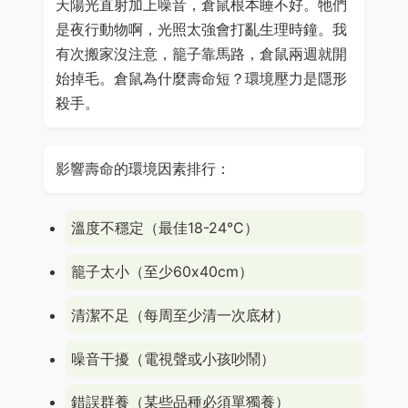
天陽光直射加上噪音，倉鼠根本睡不好。牠們
是夜行動物啊，光照太強會打亂生理時鐘。我
有次搬家沒注意，籠子靠馬路，倉鼠兩週就開
始掉毛。倉鼠為什麼壽命短？環境壓力是隱形
殺手。
影響壽命的環境因素排行：
溫度不穩定（最佳18-24°C）
籠子太小（至少60x40cm）
清潔不足（每周至少清一次底材）
噪音干擾（電視聲或小孩吵鬧）
錯誤群養（某些品種必須單獨養）