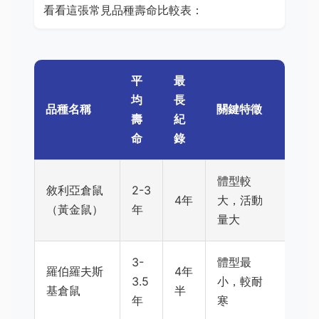
看看這張常見品種壽命比較表：
平
最
均
長
品種名稱
關鍵特徵
壽
紀
命
錄
體型較
敘利亞倉鼠
2-3
4年
大，活動
（黃金鼠）
年
量大
3-
體型最
羅伯羅夫斯
4年
3.5
小，較耐
基倉鼠
半
年
寒