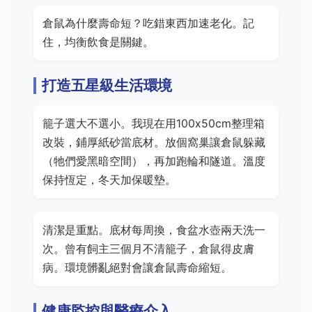
倉鼠為什麼壽命短？吃錯東西加速老化。記
住，均衡飲食是關鍵。
打造五星級生活環境
籠子選大不選小。我現在用100x50cm整理箱
改裝，鋪厚紙砂當底材。放個窩巢讓倉鼠躲藏
（牠們愛黑暗空間），再加跑輪和隧道。溫度
保持恆定，冬天加保暖墊。
清潔是重點。底材每周換，食盆水壺兩天洗一
次。曾有飼主三個月不清籠子，倉鼠得皮膚
病。環境髒亂絕對會讓倉鼠壽命縮短。
健康監控與醫療介入