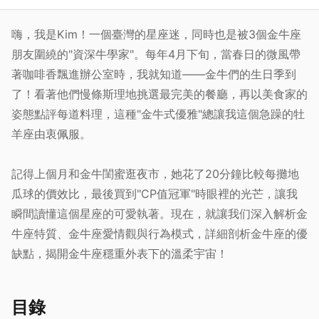
嗨，我是Kim！一個臺灣的星座迷，同時也是被3個金牛座
朋友圍繞的"資深牛學家"。每年4月下旬，當春日的微風帶
著咖啡香飄進辦公室時，我就知道——金牛們的生日季到
了！看著他們慢條斯理地挑選最完美的餐廳，再以美食家的
姿態點評每道料理，這種"金牛式優雅"總讓我這個急躁的牡
羊座由衷佩服。
記得上個月和金牛閨蜜逛夜市，她花了20分鐘比較每攤地
瓜球的價效比，最後買到"CP值冠軍"時眼裡的光芒，讓我
瞬間讀懂這個星座的可愛執著。現在，就讓我们深入解析金
牛座特質、金牛座愛情觀與行為模式，詳細剖析金牛座的優
缺點，揭開金牛座穩重外表下的溫柔宇宙！
目錄