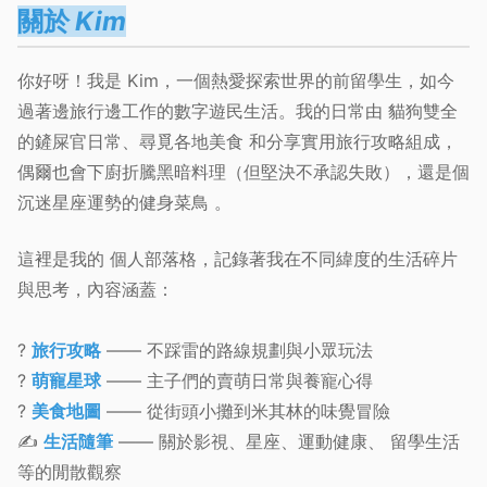
關於
Kim
你好呀！我是
Kim
，一個熱愛探索世界的
前留學生
，如今
過著邊旅行邊工作的
數字遊民
生活。我的日常由
貓狗雙全
的鏟屎官日常
、
尋覓各地美食
和
分享實用旅行攻略
組成，
偶爾也會下廚折騰黑暗料理（但堅決不承認失敗），還是個
沉迷星座運勢的健身菜鳥 。
這裡是我的
個人部落格
，記錄著我在不同緯度的生活碎片
與思考，內容涵蓋：
?
旅行攻略
—— 不踩雷的路線規劃與小眾玩法
?
萌寵
星球
—— 主子們的賣萌日常與養寵心得
?
美食地圖
—— 從街頭小攤到米其林的味覺冒險
✍️
生活隨筆
—— 關於影視、星座、運動健康、 留學生活
等的閒散觀察