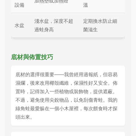
加熱墊或加熱燈
設備
溫
淺水盆，深度不超
定期換水防止細
水盆
過蛙身高
菌滋生
底材與佈置技巧
底材的選擇很重要——我曾經用過報紙，但容易
濕爛，後來改用椰殼纖維，保濕性好又安全。佈
置時，記得加入一些植物或裝飾物，提供遮蔽。
不過，避免使用尖銳物品，以免刮傷青蛙。我的
綠角蛙最愛躲在一個小木屋裡，每次餵食時才探
頭出來。