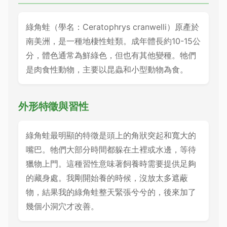
綠角蛙（學名：Ceratophrys cranwelli）原產於
南美洲，是一種地棲性蛙類。成年體長約10-15公
分，體色通常為鮮綠色，但也有其他變種。牠們
是肉食性動物，主要以昆蟲和小型動物為食。
外形特徵與習性
綠角蛙最明顯的特徵是頭上的角狀突起和寬大的
嘴巴。牠們大部分時間都躲在土裡或水邊，等待
獵物上門。這種習性意味著飼養時需要提供足夠
的藏身處。我剛開始養的時候，沒放太多遮蔽
物，結果我的綠角蛙整天緊張兮兮的，後來加了
幾個小洞穴才改善。