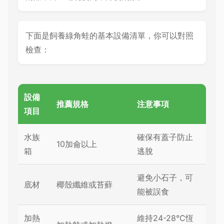
下面是飼養綠角蛙的基本設備清單，你可以對照
檢查：
設備
推薦規格
注意事項
項目
水族
確保有蓋子防止
10加侖以上
箱
逃脫
避免小石子，可
底材
椰殼纖維或苔蘚
能被誤食
加熱
維持24-28°C恆