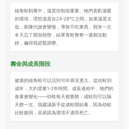
綠角蛙飼養中，溫度控制很重要。牠們喜歡溫暖
的環境，理想溫度在24-28°C之間。如果溫度太
低，新陳代謝會變慢，導致不吃東西。我有一次
冬天忘了開加熱墊，結果青蛙整整一週都沒動
靜，嚇得我趕緊調整。
壽命與成長階段
健康的綠角蛙可以活到10年甚至更久。從幼蛙到
成年，大約需要1-2年時間。成長過程中，牠們的
食量會變化——幼蛙每天都要餵，成蛙則可以隔
天餵一次。我建議新手從成蛙開始養，因為幼蛙
比較脆弱，容易因為環境不適而死亡。