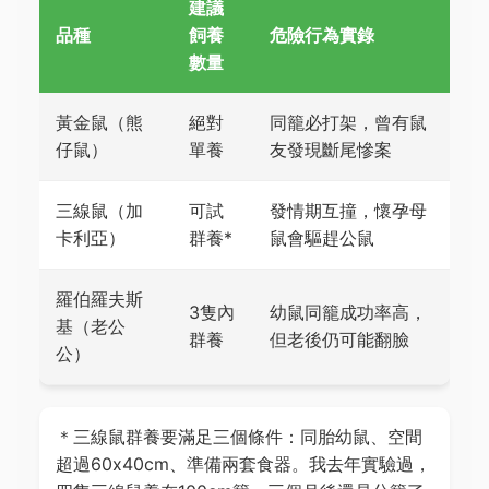
建議
品種
飼養
危險行為實錄
數量
黃金鼠（熊
絕對
同籠必打架，曾有鼠
仔鼠）
單養
友發現斷尾慘案
三線鼠（加
可試
發情期互撞，懷孕母
卡利亞）
群養*
鼠會驅趕公鼠
羅伯羅夫斯
3隻內
幼鼠同籠成功率高，
基（老公
群養
但老後仍可能翻臉
公）
＊三線鼠群養要滿足三個條件：同胎幼鼠、空間
超過60x40cm、準備兩套食器。我去年實驗過，