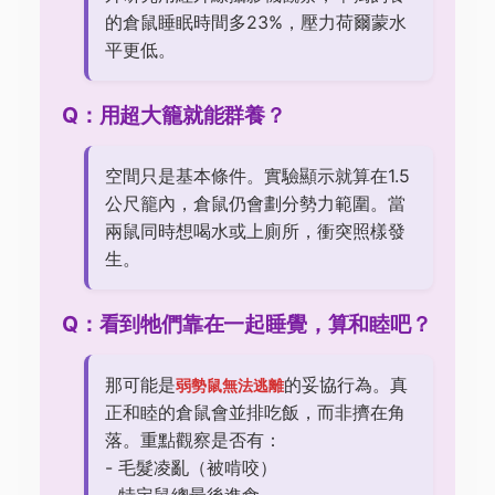
的倉鼠睡眠時間多23%，壓力荷爾蒙水
平更低。
Q：用超大籠就能群養？
空間只是基本條件。實驗顯示就算在1.5
公尺籠內，倉鼠仍會劃分勢力範圍。當
兩鼠同時想喝水或上廁所，衝突照樣發
生。
Q：看到牠們靠在一起睡覺，算和睦吧？
那可能是
的妥協行為。真
弱勢鼠無法逃離
正和睦的倉鼠會並排吃飯，而非擠在角
落。重點觀察是否有：
- 毛髮凌亂（被啃咬）