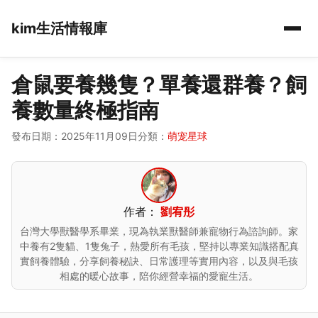
kim生活情報庫
倉鼠要養幾隻？單養還群養？飼
養數量終極指南
發布日期：2025年11月09日
分類：
萌宠星球
作者：
劉宥彤
台灣大學獸醫學系畢業，現為執業獸醫師兼寵物行為諮詢師。家
中養有2隻貓、1隻兔子，熱愛所有毛孩，堅持以專業知識搭配真
實飼養體驗，分享飼養秘訣、日常護理等實用內容，以及與毛孩
相處的暖心故事，陪你經營幸福的愛寵生活。