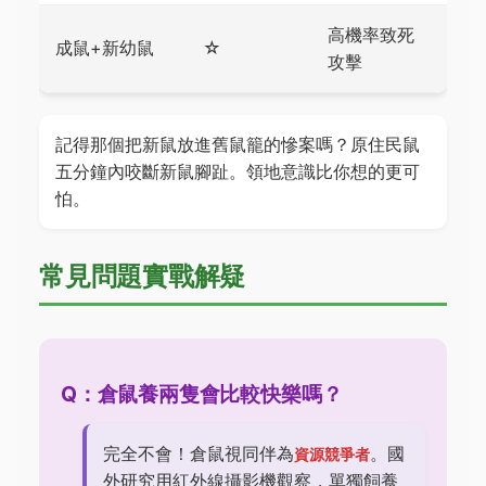
高機率致死
成鼠+新幼鼠
☆
攻擊
記得那個把新鼠放進舊鼠籠的慘案嗎？原住民鼠
五分鐘內咬斷新鼠腳趾。領地意識比你想的更可
怕。
常見問題實戰解疑
Q：倉鼠養兩隻會比較快樂嗎？
完全不會！倉鼠視同伴為
。國
資源競爭者
外研究用紅外線攝影機觀察，單獨飼養