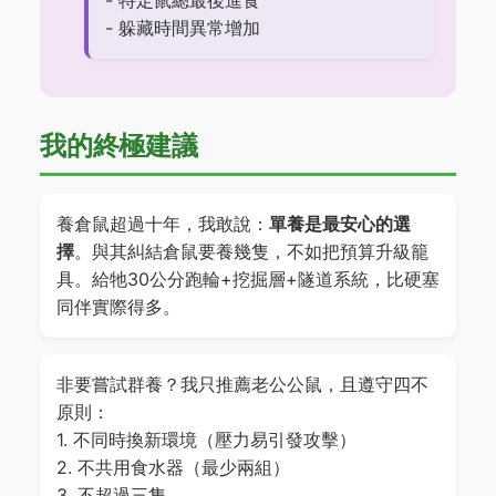
- 特定鼠總最後進食
- 躲藏時間異常增加
我的終極建議
養倉鼠超過十年，我敢說：
單養是最安心的選
擇
。與其糾結倉鼠要養幾隻，不如把預算升級籠
具。給牠30公分跑輪+挖掘層+隧道系統，比硬塞
同伴實際得多。
非要嘗試群養？我只推薦老公公鼠，且遵守四不
原則：
1. 不同時換新環境（壓力易引發攻擊）
2. 不共用食水器（最少兩組）
3. 不超過三隻