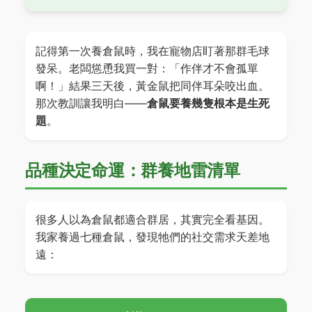
記得第一次養倉鼠時，我在寵物店盯著那群毛球
發呆。老闆慫恿我買一對：「作伴才不會孤單
啊！」結果三天後，黃金鼠把同伴耳朵咬出血。
那次教訓讓我明白——
倉鼠要養幾隻根本是生死
題
。
品種決定命運：群養地雷清單
很多人以為倉鼠都適合群居，其實完全看基因。
我家養過七種倉鼠，發現牠們的社交需求天差地
遠：