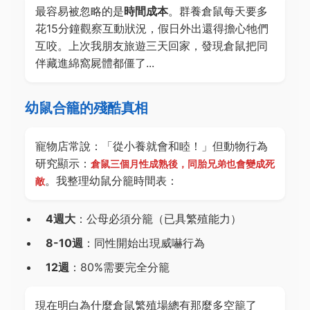
最容易被忽略的是
時間成本
。群養倉鼠每天要多
花15分鐘觀察互動狀況，假日外出還得擔心牠們
互咬。上次我朋友旅遊三天回家，發現倉鼠把同
伴藏進綿窩屍體都僵了...
幼鼠合籠的殘酷真相
寵物店常說：「從小養就會和睦！」但動物行為
研究顯示：
倉鼠三個月性成熟後，同胎兄弟也會變成死
。我整理幼鼠分籠時間表：
敵
4週大
：公母必須分籠（已具繁殖能力）
8-10週
：同性開始出現威嚇行為
12週
：80%需要完全分籠
現在明白為什麼倉鼠繁殖場總有那麼多空籠了