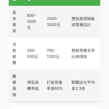
基
800-
本
2000-
雙鼠籠需隔板
1500
籠
3500元
或雙層設計
元
具
月
耗
300-
700-
墊材用量非等
材
500元
1200元
比例增加
費
醫
療
傳染病
打架受傷
獸醫診次平均
風
機率低
率達60%
多2.3倍
險