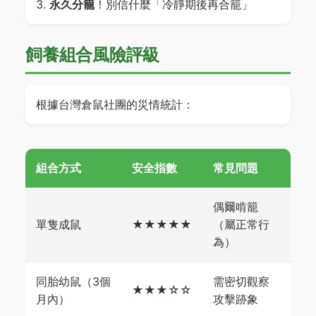
3.
永久分籠
！別信什麼「冷靜期後再合籠」
飼養組合風險評級
根據台灣倉鼠社團的災情統計：
組合方式
安全指數
常見問題
偶爾啃籠
單隻成鼠
★★★★★
（屬正常行
為）
同胎幼鼠（3個
需密切觀察
★★★☆☆
月內）
攻擊跡象