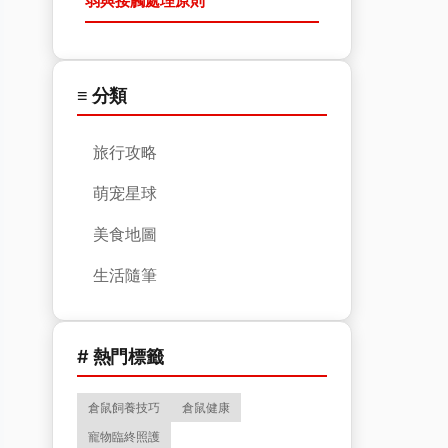
弱與接觸處理原則
≡ 分類
旅行攻略
萌宠星球
美食地圖
生活隨筆
# 熱門標籤
倉鼠飼養技巧
倉鼠健康
寵物臨終照護