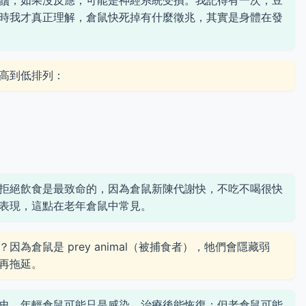
鬚，如果沒反應，可能是神經系統受損。我記得有一次，豆
時我才真正理解，倉鼠快死掉有什麼徵兆，其實是身體在發
高到低排列：
拒絕飲食是最致命的，因為倉鼠新陳代謝快，不吃不喝很快
表現，這點在老年倉鼠中常見。
為倉鼠是 prey animal（被捕食者），牠們會隱藏弱
再拖延。
史。年輕倉鼠可能只是感染，治療後能恢復；但老倉鼠可能