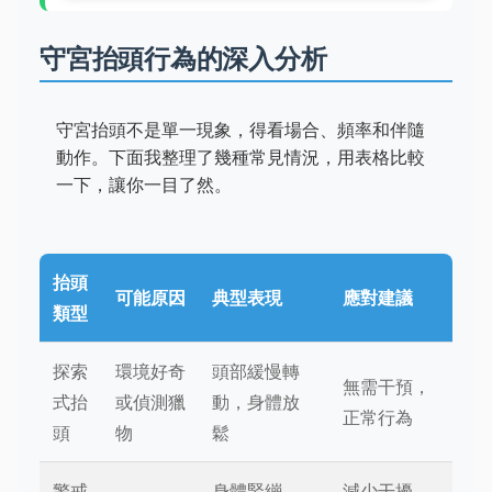
守宮抬頭行為的深入分析
守宮抬頭不是單一現象，得看場合、頻率和伴隨
動作。下面我整理了幾種常見情況，用表格比較
一下，讓你一目了然。
抬頭
可能原因
典型表現
應對建議
類型
探索
環境好奇
頭部緩慢轉
無需干預，
式抬
或偵測獵
動，身體放
正常行為
頭
物
鬆
警戒
身體緊繃，
減少干擾，