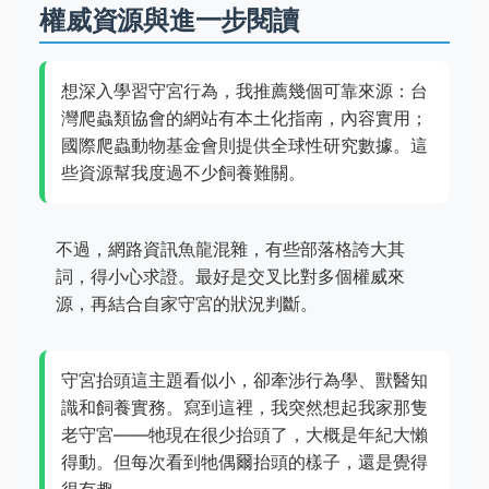
權威資源與進一步閱讀
想深入學習守宮行為，我推薦幾個可靠來源：台
灣爬蟲類協會的網站有本土化指南，內容實用；
國際爬蟲動物基金會則提供全球性研究數據。這
些資源幫我度過不少飼養難關。
不過，網路資訊魚龍混雜，有些部落格誇大其
詞，得小心求證。最好是交叉比對多個權威來
源，再結合自家守宮的狀況判斷。
守宮抬頭這主題看似小，卻牽涉行為學、獸醫知
識和飼養實務。寫到這裡，我突然想起我家那隻
老守宮——牠現在很少抬頭了，大概是年紀大懶
得動。但每次看到牠偶爾抬頭的樣子，還是覺得