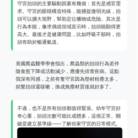
守宮抬頭的主要驅動因素有幾個：首先是感官需
求。守宮的眼睛構造特殊，能捕捉微弱光線，抬
頭可以擴大視野，幫助定位獵物或危險。其次是
行為本能，像求偶或領域宣示時，抬頭能顯得更
高大。最後才是健康問題，比如呼吸不順時，抬
頭有助於暢通氣道。
美國爬蟲醫學學會指出，爬蟲類的抬頭行為若伴
隨食慾下降或活動減少，應優先排查疾病。這點
我深有同感，之前有隻守宮因為墊材粉塵太多，
頻繁抬頭還咳嗽，換成無塵材質後就好多了。
不過，也不是所有抬頭都值得緊張。幼年守宮好
奇心重，抬頭次數可能比成體多，這很正常。關
鍵是建立基準線——了解你家守宮的日常模式。