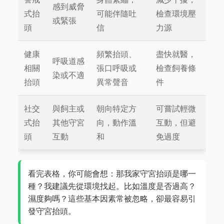
感到威脅
式抬
可能伴隨吐
檢查環境壓
或緊張
頭
信
力源
健康
頻繁抬頭、
盡快就醫，
呼吸道感
相關
張口呼吸或
檢查飼養條
染或不適
抬頭
異常聲音
件
社交
與飼主或
朝向特定方
可嘗試輕微
式抬
其他守宮
向，動作溫
互動，但避
頭
互動
和
免過度
看完表格，你可能會想：那我家守宮抬頭是哪一
種？我建議先從環境找起。比如溫度是否過高？
濕度夠嗎？這些基本因素常被忽略，卻最容易引
發守宮抬頭。