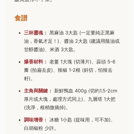
食譜
三杯靈魂：
黑麻油 3大匙 (一定要純正黑麻
油，香氣才足！)、醬油 2大匙 (建議用蔭油或
甘醇醬油)、米酒 3大匙。
爆香材料：
老薑 1大塊 (切薄片)、蒜頭 5-6
瓣 (拍扁去皮)、辣椒 1-2根 (斜切，怕辣去
籽)。
主角與關鍵：
新鮮鴨血 400g (切約1.5-2cm
厚片或大塊，處理方式同上)、九層塔 1大把
(洗淨，根稍微摘掉)。
調味增香：
冰糖 1小匙 (提味用，可不加)、
白胡椒粉 少許。