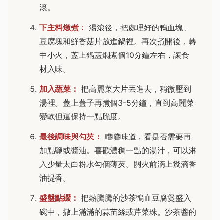
滾。
下主料燉煮：
湯滾後，把處理好的鴨血塊、
豆腐塊和鮮香菇片放進鍋裡。再次煮開後，轉
中小火，蓋上鍋蓋燜煮個10分鐘左右，讓食
材入味。
加入蔬菜：
把高麗菜大片丟進去，稍微壓到
湯裡。蓋上蓋子再煮個3-5分鐘，直到高麗菜
變軟但還保持一點脆度。
最後調味與勾芡：
嚐嚐味道，看是否需要再
加點鹽或醬油。喜歡濃稠一點的湯汁，可以淋
入少量太白粉水勾個薄芡。關火前滴上幾滴香
油提香。
盛盤點綴：
把熱騰騰的沙茶鴨血豆腐煲盛入
碗中，撒上滿滿的蒜苗絲或芹菜珠。沙茶醬的