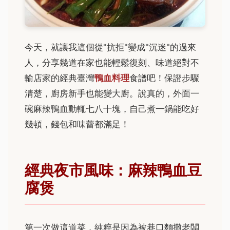
今天，就讓我這個從"抗拒"變成"沉迷"的過來
人，分享幾道在家也能輕鬆復刻、味道絕對不
輸店家的經典臺灣
鴨血料理
食譜吧！保證步驟
清楚，廚房新手也能變大廚。說真的，外面一
碗麻辣鴨血動輒七八十塊，自己煮一鍋能吃好
幾頓，錢包和味蕾都滿足！
經典夜市風味：麻辣鴨血豆
腐煲
第一次做這道菜，純粹是因為被巷口麵攤老闆