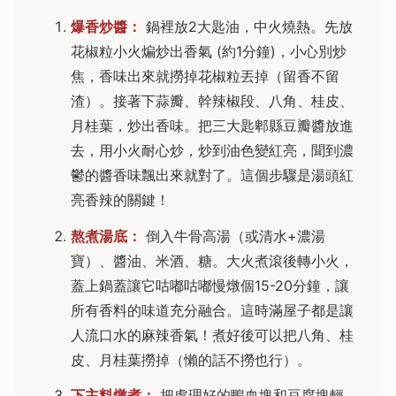
爆香炒醬：
鍋裡放2大匙油，中火燒熱。先放
花椒粒小火煸炒出香氣 (約1分鐘)，小心別炒
焦，香味出來就撈掉花椒粒丟掉（留香不留
渣）。接著下蒜瓣、幹辣椒段、八角、桂皮、
月桂葉，炒出香味。把三大匙郫縣豆瓣醬放進
去，用小火耐心炒，炒到油色變紅亮，聞到濃
鬱的醬香味飄出來就對了。這個步驟是湯頭紅
亮香辣的關鍵！
熬煮湯底：
倒入牛骨高湯（或清水+濃湯
寶）、醬油、米酒、糖。大火煮滾後轉小火，
蓋上鍋蓋讓它咕嘟咕嘟慢燉個15-20分鐘，讓
所有香料的味道充分融合。這時滿屋子都是讓
人流口水的麻辣香氣！煮好後可以把八角、桂
皮、月桂葉撈掉（懶的話不撈也行）。
下主料燉煮：
把處理好的鴨血塊和豆腐塊輕