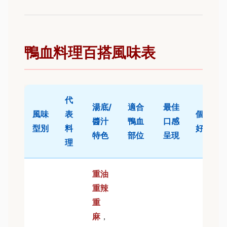
鴨血料理百搭風味表
代
湯底/
適合
最佳
風味
表
個人偏
醬汁
鴨血
口感
型別
料
好搭配
特色
部位
呈現
理
重油
重辣
重
麻
，