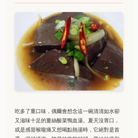
吃多了重口味，偶爾會想念這一碗清清如水卻
又滋味十足的薑絲酸菜鴨血湯。夏天沒胃口，
或是感冒喉嚨痛又想喝點熱湯時，它絕對是首