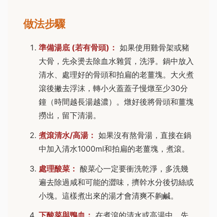
做法步驟
準備湯底 (若有骨頭)：
如果使用雞骨架或豬
大骨，先汆燙去除血水雜質，洗淨。鍋中放入
清水、處理好的骨頭和拍扁的老薑塊。大火煮
滾後撇去浮沫，轉小火蓋蓋子慢燉至少30分
鐘（時間越長湯越濃）。燉好後將骨頭和薑塊
撈出，留下清湯。
煮滾清水/高湯：
如果沒有熬骨湯，直接在鍋
中加入清水1000ml和拍扁的老薑塊，煮滾。
處理酸菜：
酸菜心一定要衝洗乾淨，多洗幾
遍去除過咸和可能的澀味，擠幹水分後切絲或
小塊。這樣煮出來的湯才會清爽不齁鹹。
下酸菜與鴨血：
在煮滾的清水或高湯中，先