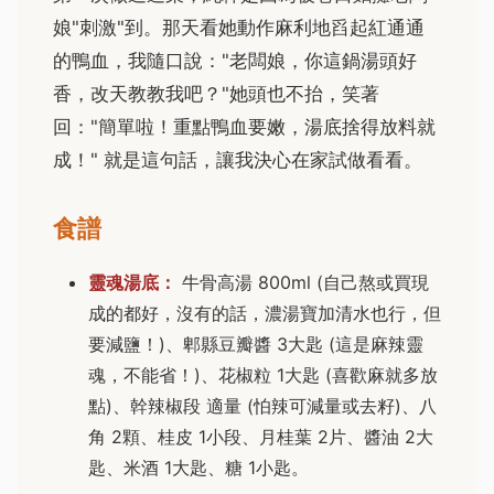
娘"刺激"到。那天看她動作麻利地舀起紅通通
的鴨血，我隨口說："老闆娘，你這鍋湯頭好
香，改天教教我吧？"她頭也不抬，笑著
回："簡單啦！重點鴨血要嫩，湯底捨得放料就
成！" 就是這句話，讓我決心在家試做看看。
食譜
靈魂湯底：
牛骨高湯 800ml (自己熬或買現
成的都好，沒有的話，濃湯寶加清水也行，但
要減鹽！)、郫縣豆瓣醬 3大匙 (這是麻辣靈
魂，不能省！)、花椒粒 1大匙 (喜歡麻就多放
點)、幹辣椒段 適量 (怕辣可減量或去籽)、八
角 2顆、桂皮 1小段、月桂葉 2片、醬油 2大
匙、米酒 1大匙、糖 1小匙。