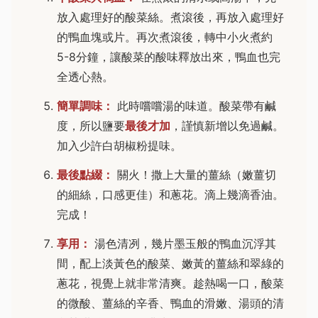
放入處理好的酸菜絲。煮滾後，再放入處理好
的鴨血塊或片。再次煮滾後，轉中小火煮約
5-8分鐘，讓酸菜的酸味釋放出來，鴨血也完
全透心熱。
簡單調味：
此時嚐嚐湯的味道。酸菜帶有鹹
度，所以鹽要
最後才加
，謹慎新增以免過鹹。
加入少許白胡椒粉提味。
最後點綴：
關火！撒上大量的薑絲（嫩薑切
的細絲，口感更佳）和蔥花。滴上幾滴香油。
完成！
享用：
湯色清冽，幾片墨玉般的鴨血沉浮其
間，配上淡黃色的酸菜、嫩黃的薑絲和翠綠的
蔥花，視覺上就非常清爽。趁熱喝一口，酸菜
的微酸、薑絲的辛香、鴨血的滑嫩、湯頭的清