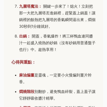
九層塔魔法：
關鍵一步來了！熄火！立刻把
那一大把九層塔丟進鍋裡，趕緊蓋上鍋蓋！讓
鍋裡的餘熱把九層塔的香氣瞬間逼出來，燜個
30秒到1分鐘就好。
出鍋：
開蓋，香氣爆炸！將三杯鴨血連同醬
汁一起盛入燒熱的砂鍋（沒有砂鍋用普通盤子
也行）中。趁熱享用！
心得與重點：
麻油煸薑
是靈魂，一定要小火慢煸到薑片幹
香。
燜燒階段
別翻炒，避免鴨血碎裂，蓋上蓋子讓
它靜靜吸收醬汁精華。