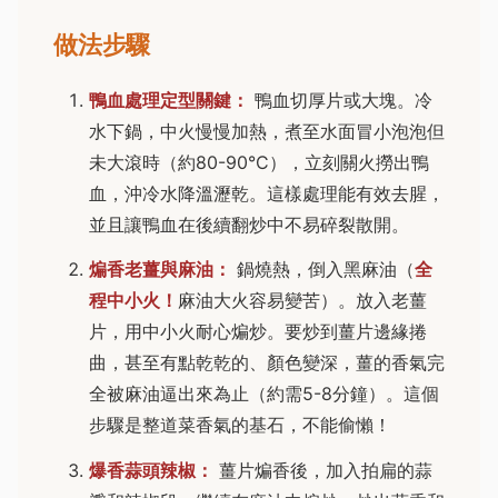
做法步驟
鴨血處理定型關鍵：
鴨血切厚片或大塊。冷
水下鍋，中火慢慢加熱，煮至水面冒小泡泡但
未大滾時（約80-90°C），立刻關火撈出鴨
血，沖冷水降溫瀝乾。這樣處理能有效去腥，
並且讓鴨血在後續翻炒中不易碎裂散開。
煸香老薑與麻油：
鍋燒熱，倒入黑麻油（
全
程中小火！
麻油大火容易變苦）。放入老薑
片，用中小火耐心煸炒。要炒到薑片邊緣捲
曲，甚至有點乾乾的、顏色變深，薑的香氣完
全被麻油逼出來為止（約需5-8分鐘）。這個
步驟是整道菜香氣的基石，不能偷懶！
爆香蒜頭辣椒：
薑片煸香後，加入拍扁的蒜