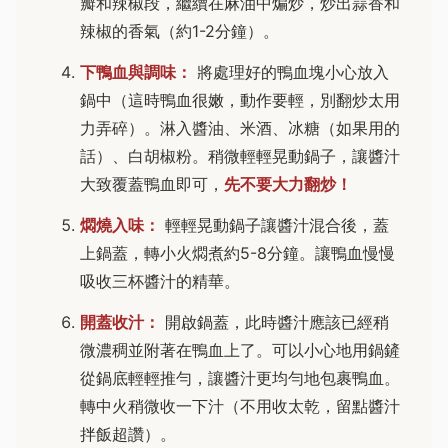
瓣和辣椒段，繼續在麻油中煸炒，炒出蒜香和
辣椒的香氣（約1-2分鐘）。
下鴨血與調味：
將處理好的鴨血塊小心放入
鍋中（這時鴨血很嫩，動作要輕，別翻炒太用
力弄碎）。淋入醬油、米酒、冰糖（如果用的
話）、白胡椒粉。稍微輕輕晃動鍋子，讓醬汁
大致覆蓋鴨血即可，
先不要大力翻炒！
燜燒入味：
輕輕晃動鍋子讓醬汁混合後，蓋
上鍋蓋，轉小火燜煮約5-8分鐘。讓鴨血慢慢
吸收三杯醬汁的精華。
開蓋收汁：
開啟鍋蓋，此時醬汁應該已經稍
微濃稠並附著在鴨血上了。可以小心地用鍋鏟
從鍋底輕輕推勻，讓醬汁更均勻地包裹鴨血。
轉中火稍微收一下汁（不用收太乾，留點醬汁
拌飯超讚）。