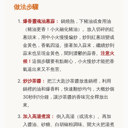
做法步驟
爆香靈魂油蔥蒜：
鍋燒熱，下豬油或食用油
（豬油更香！小火融化豬油）。放入切碎的紅
蔥頭末，用中小火慢慢煸炒，炒到紅蔥頭變成
金黃色，香氣四溢。接著加入蒜末，繼續炒到
蒜末也呈現金黃色，聞到濃鬱的蒜香。
注意火
候！
這個步驟要有點耐心，小火慢炒才能把香
氣逼出來又不焦苦。
炒沙茶醬：
把三大匙沙茶醬放進鍋裡，利用
鍋裡的油和爆香料，快速翻炒均勻，大概炒個
30秒到1分鐘，讓沙茶醬的香味完全釋放出
來。
加入高湯煮滾：
倒入高湯（或清水）。再加
入醬油、砂糖、白胡椒粉調味。開大火把湯煮