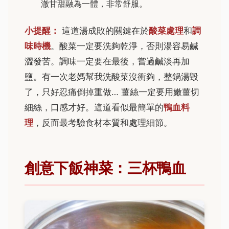
澈甘甜融為一體，非常舒服。
小提醒：
這道湯成敗的關鍵在於
酸菜處理
和
調
味時機
。酸菜一定要洗夠乾淨，否則湯容易鹹
澀發苦。調味一定要在最後，嘗過鹹淡再加
鹽。有一次老媽幫我洗酸菜沒衝夠，整鍋湯毀
了，只好忍痛倒掉重做… 薑絲一定要用嫩薑切
細絲，口感才好。這道看似最簡單的
鴨血料
理
，反而最考驗食材本質和處理細節。
創意下飯神菜：三杯鴨血