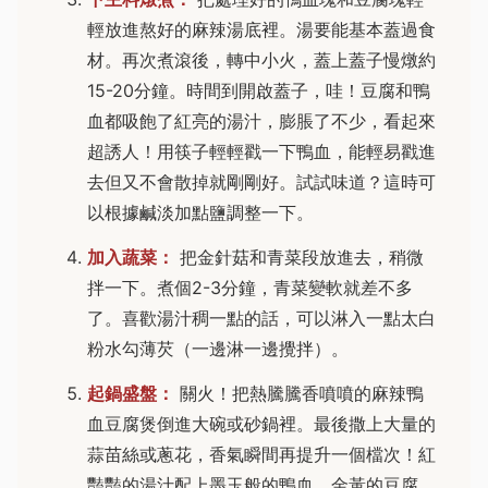
輕放進熬好的麻辣湯底裡。湯要能基本蓋過食
材。再次煮滾後，轉中小火，蓋上蓋子慢燉約
15-20分鐘。時間到開啟蓋子，哇！豆腐和鴨
血都吸飽了紅亮的湯汁，膨脹了不少，看起來
超誘人！用筷子輕輕戳一下鴨血，能輕易戳進
去但又不會散掉就剛剛好。試試味道？這時可
以根據鹹淡加點鹽調整一下。
加入蔬菜：
把金針菇和青菜段放進去，稍微
拌一下。煮個2-3分鐘，青菜變軟就差不多
了。喜歡湯汁稠一點的話，可以淋入一點太白
粉水勾薄芡（一邊淋一邊攪拌）。
起鍋盛盤：
關火！把熱騰騰香噴噴的麻辣鴨
血豆腐煲倒進大碗或砂鍋裡。最後撒上大量的
蒜苗絲或蔥花，香氣瞬間再提升一個檔次！紅
豔豔的湯汁配上墨玉般的鴨血、金黃的豆腐、