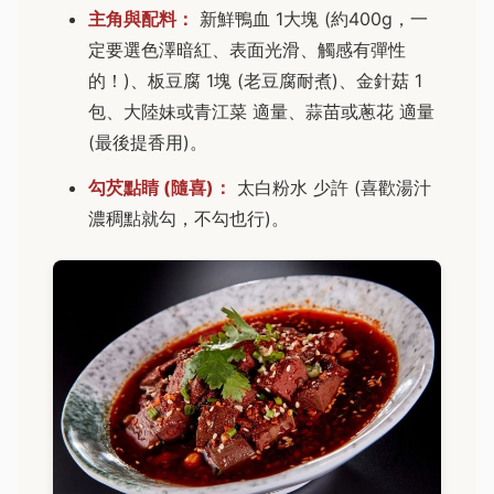
主角與配料：
新鮮鴨血 1大塊 (約400g，一
定要選色澤暗紅、表面光滑、觸感有彈性
的！)、板豆腐 1塊 (老豆腐耐煮)、金針菇 1
包、大陸妹或青江菜 適量、蒜苗或蔥花 適量
(最後提香用)。
勾芡點睛 (隨喜)：
太白粉水 少許 (喜歡湯汁
濃稠點就勾，不勾也行)。