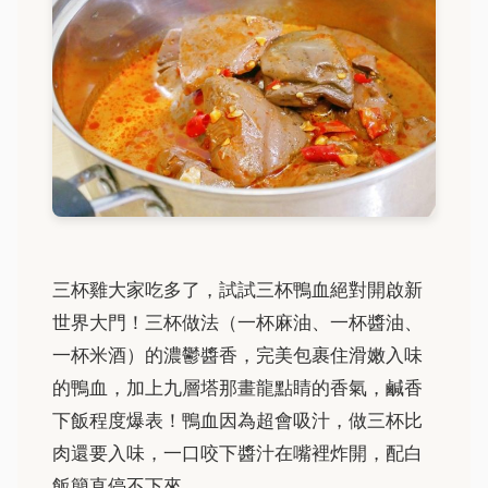
三杯雞大家吃多了，試試三杯鴨血絕對開啟新
世界大門！三杯做法（一杯麻油、一杯醬油、
一杯米酒）的濃鬱醬香，完美包裹住滑嫩入味
的鴨血，加上九層塔那畫龍點睛的香氣，鹹香
下飯程度爆表！鴨血因為超會吸汁，做三杯比
肉還要入味，一口咬下醬汁在嘴裡炸開，配白
飯簡直停不下來。