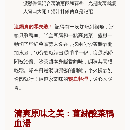
濃鬱香氣混合著油蔥酥和蒜香，光是聞著就讓
人胃口大開！湯汁拌飯簡直是絕配！
這鍋真的零失敗！
記得有一次加班到很晚，冰
箱只剩鴨血、半盒豆腐和一點高麗菜，靈機一
動切了些紅蔥頭蒜末爆香，挖兩勺沙茶醬炒開
加水煮，10分鐘就端出暖呼呼一鍋，疲憊感瞬
間被治癒。沙茶醬本身鹹香夠味，調味其實很
輕鬆。爆香料是湯頭濃鬱的關鍵，小火慢炒別
偷懶就行！這道家常味的
鴨血料理
，暖心又暖
胃。
清爽原味之美：薑絲酸菜鴨
血湯