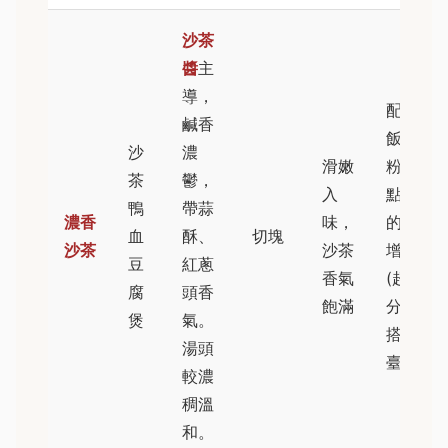
沙茶
醬
主
導，
配白
鹹香
飯、冬
沙
濃
滑嫩
粉；加
茶
鬱，
入
點炸過
鴨
帶蒜
濃香
味，
的蛋酥
血
酥、
切塊
沙茶
沙茶
增香
豆
紅蔥
香氣
(超加
腐
頭香
飽滿
分！)；
煲
氣。
搭冰涼
湯頭
臺啤。
較濃
稠溫
和。