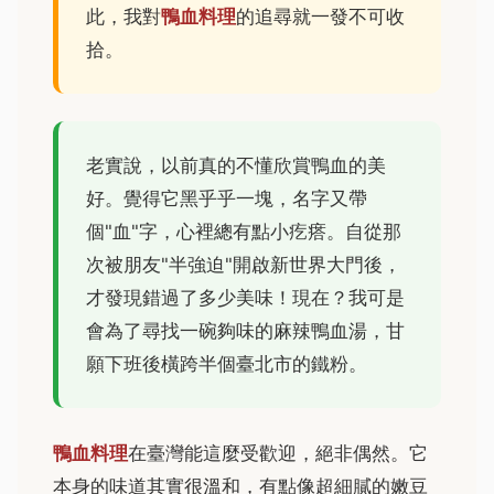
此，我對
鴨血料理
的追尋就一發不可收
拾。
老實說，以前真的不懂欣賞鴨血的美
好。覺得它黑乎乎一塊，名字又帶
個"血"字，心裡總有點小疙瘩。自從那
次被朋友"半強迫"開啟新世界大門後，
才發現錯過了多少美味！現在？我可是
會為了尋找一碗夠味的麻辣鴨血湯，甘
願下班後橫跨半個臺北市的鐵粉。
鴨血料理
在臺灣能這麼受歡迎，絕非偶然。它
本身的味道其實很溫和，有點像超細膩的嫩豆