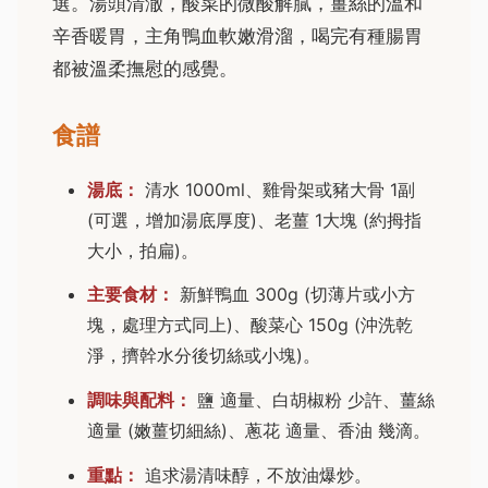
選。湯頭清澈，酸菜的微酸解膩，薑絲的溫和
辛香暖胃，主角鴨血軟嫩滑溜，喝完有種腸胃
都被溫柔撫慰的感覺。
食譜
湯底：
清水 1000ml、雞骨架或豬大骨 1副
(可選，增加湯底厚度)、老薑 1大塊 (約拇指
大小，拍扁)。
主要食材：
新鮮鴨血 300g (切薄片或小方
塊，處理方式同上)、酸菜心 150g (沖洗乾
淨，擠幹水分後切絲或小塊)。
調味與配料：
鹽 適量、白胡椒粉 少許、薑絲
適量 (嫩薑切細絲)、蔥花 適量、香油 幾滴。
重點：
追求湯清味醇，不放油爆炒。