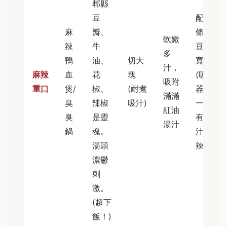
郫縣
豆
配老油
麻
瓣、
條、凍
軟嫩
辣
牛
豆腐、
多
鴨
油、
切大
寬粉
汁，
麻辣
血
花
塊
(吸湯神
吸附
重口
煲/
椒、
(耐煮
器！)；
滿滿
臭
辣椒
吸汁)
一定要
紅油
臭
是靈
有烏梅
湯汁
鍋
魂。
汁解
湯頭
辣！
濃鬱
刺
激。
(超下
飯！)