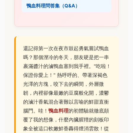
鴨血料理問答集（Q&A）
還記得第一次在夜市鼓起勇氣嘗試鴨血
嗎？那個溼冷的冬天，朋友硬是把一串
裹滿醬汁的滷鴨血塞到我手裡。"吃啦！
保證你愛上！" 熱呼呼的、帶著深褐色
光澤的方塊，咬下去的瞬間，外層微
韌，內裡卻像最嫩的豆腐般化開，濃鬱
的滷汁香氣混合著難以言喻的鮮甜直衝
腦門。哇！
鴨血料理
的初體驗就徹底顛
覆了我的想像，什麼內臟腥羶的刻板印
象全被這口軟嫩鮮香轟得煙消雲散！從