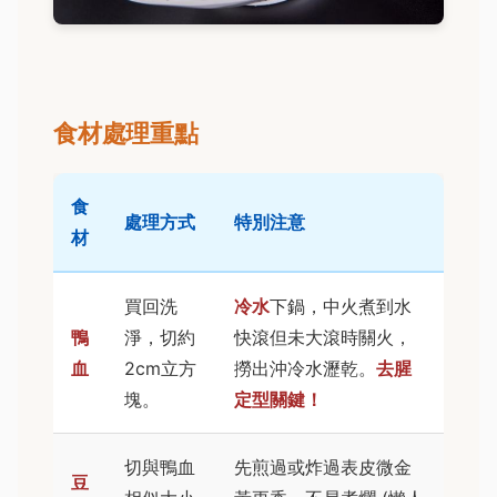
食材處理重點
食
處理方式
特別注意
材
買回洗
冷水
下鍋，中火煮到水
鴨
淨，切約
快滾但未大滾時關火，
血
2cm立方
撈出沖冷水瀝乾。
去腥
塊。
定型關鍵！
切與鴨血
先煎過或炸過表皮微金
豆