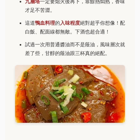
九層塔
一定要熄火後再下，靠餘熱燜熟，香味
才足不苦澀。
這道
鴨血料理
的
入味程度
絕對超乎你想像！配
白飯、配面線都無敵。下酒也超合適！
試過一次用普通醬油而不是蔭油，風味層次就
差了些，甘醇的蔭油跟三杯真的絕配。