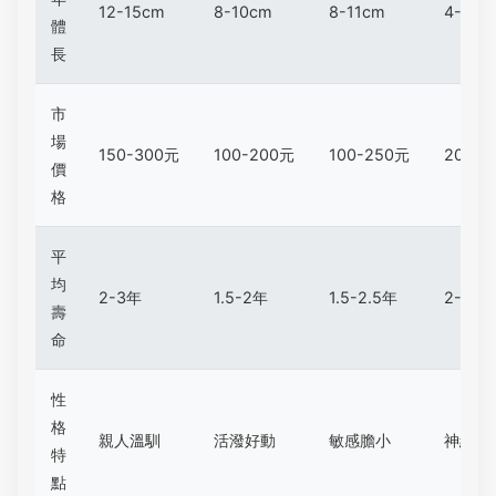
12-15cm
8-10cm
8-11cm
4-5cm
體
長
市
場
150-300元
100-200元
100-250元
200-
價
格
平
均
2-3年
1.5-2年
1.5-2.5年
2-3年
壽
命
性
格
親人溫馴
活潑好動
敏感膽小
神經質
特
點