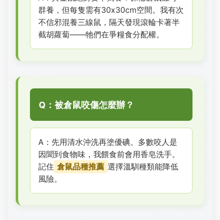
群養，但每隻需有30x30cm空間。我有次
不信邪混養三線鼠，隔天發現滾輪卡著半
截胡蘿蔔——牠們在爭糧食分配權。
Q：被倉鼠咬傷怎麼辦？
A：先用清水沖洗再塗優碘。多數咬人是
因聞到食物味，我餵食前會用香皂洗手。
記住
倉鼠品種推薦
選擇溫馴種類能降低
風險。