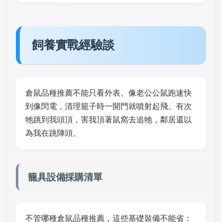
飼養實戰經驗談
倉鼠品種推薦不能只看外表。像老公公鼠跑速快
到像閃電，清理籠子時一開門就噴射起飛。有次
牠跳到我頭頂，害我頂著鼠窩去追牠，鄰居還以
為我在跳陣頭。
籠具設備採購清單
不管哪種倉鼠品種推薦，這些基礎裝備不能省：