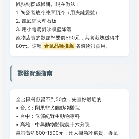
鼠熱到攤成鼠餅。現在做法：
1. 陶瓷窩放冷凍庫預冷（用夾鏈袋裝）
2. 籠底鋪大理石板
3. 用小電扇斜吹牆壁降溫
寵物店賣的散熱墊要價590元，其實裁塊磁磚才
80元。這種
倉鼠品種推薦
省錢術很實用。
獸醫資源指南
全台鼠科獸醫不到50位，先查好最近的：
▪ 台北：剛果非犬貓動物醫院
▪ 台中：侏儸紀野生動物專科
▪ 高雄：中興動物醫院農十六分院
急診費約800-1500元，比人掛急診還貴。養鼠