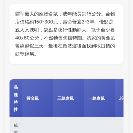
體型最大的寵物倉鼠，成年能長到15公分。寵物
店價格約150-300元，壽命普遍2-3年。優點是
親人又聰明，缺點是夜行性動靜大。籠子至少要
40x60公分，不然牠會焦慮轉圈。我家的黃金鼠
曾經越獄三天，最後在微波爐後面找到牠囤積的
餅乾碎屑。
品
種
黃金鼠
三線倉鼠
一線倉鼠
老公公
特
性
成
年