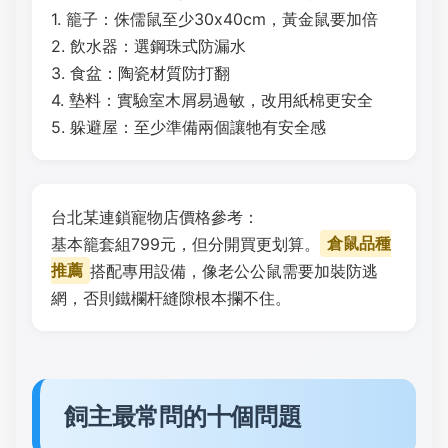
1. 籠子：侏儒鼠至少30x40cm，黃金鼠要加倍
2. 飲水器：選鋼珠式防漏水
3. 食盆：陶瓷材質防打翻
4. 墊料：實驗室木屑易過敏，改用紙棉更安全
5. 躲避屋：至少準備兩個讓牠有安全感
台北某連鎖寵物店價格參考：
基本籠套組799元，但分開買更划算。
倉鼠品種
推薦
搭配專用設備，像老公公鼠需要加裝防逃
網，否則鐵欄杆縫隙根本攔不住。
飼主最常問的十個問題