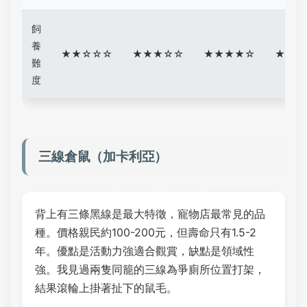
飼
養
★★☆☆☆
★★★☆☆
★★★★☆
★★★
難
度
三線倉鼠（加卡利亞）
背上有三條黑線是最大特徵，寵物店最常見的品
種。價格親民約100-200元，但壽命只有1.5-2
年。優點是活動力強適合觀賞，缺點是領域性
強。我見過兩隻同籠的三線為爭廁所位置打架，
結果滾輪上掛著扯下的鼠毛。