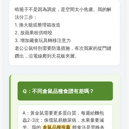
啃籠子不是因為調皮，是空間太小焦慮。我的解
法分三步：
1. 換大籠或整理箱改造
2. 放蘋果枝供啃咬
3. 增加藏食玩具轉移注意力
老公公鼠特別需要防逃措施，有次我家的從門縫
鑽出，沿電線爬到天花板夾層。
Q：不同倉鼠品種食譜有差嗎？
A：黃金鼠需要更多蛋白質，每週給麵包
蟲2-3次；侏儒鼠易糖尿病，水果量要減
半。我的
倉鼠品種推薦
餵食法是早晚各