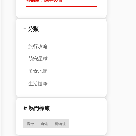
救指南，飼主必讀
≡ 分類
旅行攻略
萌宠星球
美食地圖
生活隨筆
# 熱門標籤
壽命
角蛙
寵物蛙