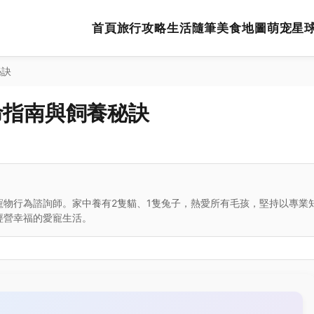
首頁
旅行攻略
生活隨筆
美食地圖
萌宠星
秘訣
命指南與飼養秘訣
寵物行為諮詢師。家中養有2隻貓、1隻兔子，熱愛所有毛孩，堅持以專業
經營幸福的愛寵生活。