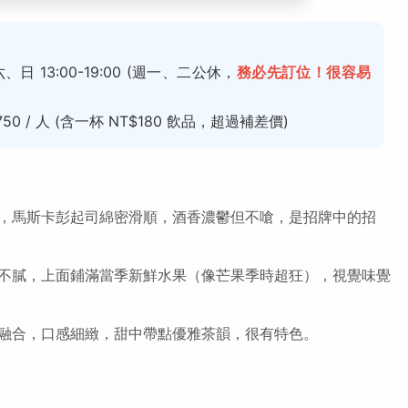
六、日 13:00-19:00 (週一、二公休，
務必先訂位！很容易
750 / 人 (含一杯 NT$180 飲品，超過補差價)
，馬斯卡彭起司綿密滑順，酒香濃鬱但不嗆，是招牌中的招
不膩，上面鋪滿當季新鮮水果（像芒果季時超狂），視覺味覺
融合，口感細緻，甜中帶點優雅茶韻，很有特色。