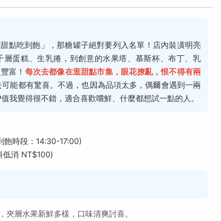
雄甜點吃到飽」，那糖罐子絕對要列入名單！店內裝潢明亮
千層蛋糕、生乳捲，到創意的水果塔、慕斯杯、布丁、乳
級豐富！
每次去都像在逛甜點市集，眼花撩亂，恨不得有兩
去可能都有驚喜。不過，也因為品項太多，偶爾會遇到一兩
P值我覺得很不錯，適合喜歡嚐鮮、什麼都想試一點的人。
到飽時段：14:30-17:00)
低消 NT$100)
，夾層水果新鮮多樣，口味清爽討喜。