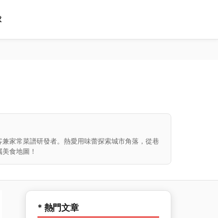
球
客兼家常菜譜研發者。熱愛用味蕾探索城市角落，從巷
属美食地圖！
* 熱門文章