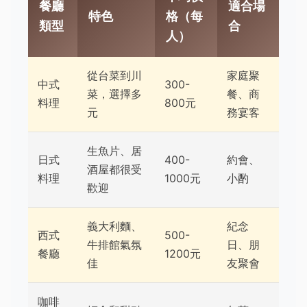
餐廳
適合場
特色
格（每
類型
合
人）
從台菜到川
家庭聚
中式
300-
菜，選擇多
餐、商
料理
800元
元
務宴客
生魚片、居
日式
400-
約會、
酒屋都很受
料理
1000元
小酌
歡迎
義大利麵、
紀念
西式
500-
牛排館氣氛
日、朋
餐廳
1200元
佳
友聚會
咖啡