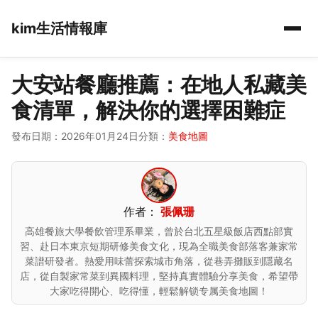
kim生活情報庫
大安站餐廳推薦：在地人私藏美
食清單，解決你的選擇困難症
發布日期：2026年01月24日
分類：
美食地圖
作者：
張佩珊
高雄餐旅大學餐飲管理系畢業，曾於台北五星級飯店西點部實
習、赴日本東京短期研修美食文化，現為全職美食部落客兼家常
菜譜研發者。熱愛用味蕾探索城市角落，從巷弄攤販到隱藏名
店，從自製家常菜到異國料理，堅持真實體驗分享美食，希望帶
大家吃得開心、吃得懂，輕鬆解锁专属美食地圖！