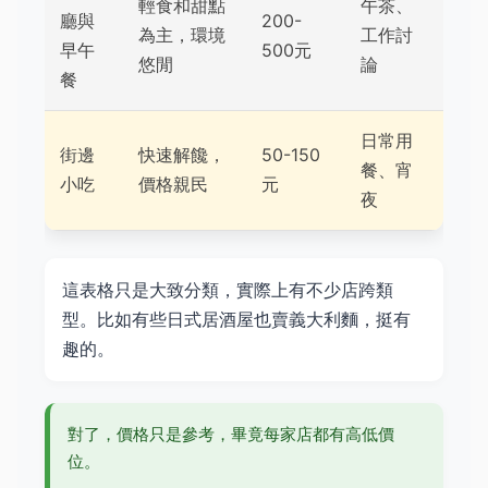
輕食和甜點
午茶、
廳與
200-
為主，環境
工作討
早午
500元
悠閒
論
餐
日常用
街邊
快速解饞，
50-150
餐、宵
小吃
價格親民
元
夜
這表格只是大致分類，實際上有不少店跨類
型。比如有些日式居酒屋也賣義大利麵，挺有
趣的。
對了，價格只是參考，畢竟每家店都有高低價
位。