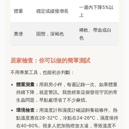
一週內下降5%以
體重
穩定或緩慢增長
上
稀軟、帶血或白
糞便
固態，深褐色
色
居家檢查：你可以做的簡單測試
不用專業工具，也能初步判斷：
體重測量：
用廚房小秤，每週記錄一次。如果體重
持續下降，就是警訊。我曾經靠這個發現守宮的寄
生蟲問題，早點處理省了不少麻煩。
環境檢查：
用溫度計和濕度計確認飼養箱條件。熱
點溫度應在28-32°C，冷點在24-26°C，濕度保持
在40-60%。很多人把加熱燈放太遠，導致溫度不