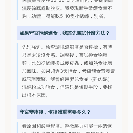
保熱點溫度在30-32°C促進消化，並提供高
濕度躲藏處助脫皮。我發現新手常餵食量不
夠，幼體一餐能吃5-10隻小蟋蟀，別省。
如果守宮拒絕進食，我該先嘗試什麼方法？
先別強迫。檢查環境溫濕度是否達標，有時
只是太冷沒食慾。調整後，嘗試換食物種
類，比如從蟋蟀換成麥皮蟲，或加熱食物增
加氣味。如果超過3天拒食，考慮餵食營養膏
或諮詢獸醫。我曾經用嬰兒食品（雞肉泥）
混鈣粉成功誘食，但這只是短期手段，要找
出根本原因。
守宮變瘦後，恢復體重需要多久？
看原因和嚴重程度。輕微壓力可能一兩週恢