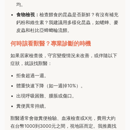
均。
食物檢視：
檢查餵食的昆蟲是否新鮮？有沒有補充
鈣粉和維生素？我建議用多樣化昆蟲，如蟋蟀、麥
皮蟲和杜比亞蟑螂輪流餵。
何時該看獸醫？專業診斷的時機
如果居家檢查後，守宮變瘦情況未改善，或伴隨以下
症狀，就該找獸醫：
拒食超過一週。
體重快速下降（如一週掉10%）。
出現呼吸困難、腫脹或傷口。
糞便異常持續。
獸醫通常會做糞便檢驗、血液檢查或X光，費用大約
在台幣1000到3000元之間，視地區而定。我推薦找