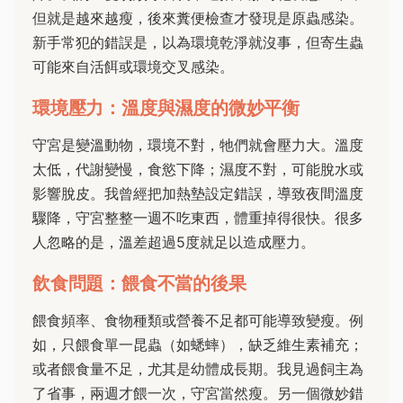
但就是越來越瘦，後來糞便檢查才發現是原蟲感染。
新手常犯的錯誤是，以為環境乾淨就沒事，但寄生蟲
可能來自活餌或環境交叉感染。
環境壓力：溫度與濕度的微妙平衡
守宮是變溫動物，環境不對，牠們就會壓力大。溫度
太低，代謝變慢，食慾下降；濕度不對，可能脫水或
影響脫皮。我曾經把加熱墊設定錯誤，導致夜間溫度
驟降，守宮整整一週不吃東西，體重掉得很快。很多
人忽略的是，溫差超過5度就足以造成壓力。
飲食問題：餵食不當的後果
餵食頻率、食物種類或營養不足都可能導致變瘦。例
如，只餵食單一昆蟲（如蟋蟀），缺乏維生素補充；
或者餵食量不足，尤其是幼體成長期。我見過飼主為
了省事，兩週才餵一次，守宮當然瘦。另一個微妙錯