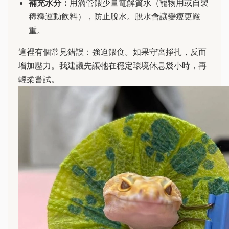
補充水分：
用滴管餵少量電解質水（寵物用或自製
稀釋運動飲料），防止脫水。脫水會讓變瘦更嚴
重。
這裡有個常見錯誤：強迫餵食。如果守宮掙扎，反而
增加壓力。我建議先讓牠在穩定環境休息幾小時，再
輕柔嘗試。