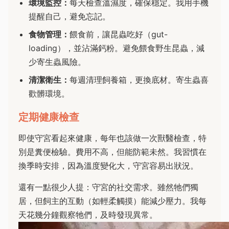
環境監控：
每天檢查溫濕度，確保穩定。我用手機
提醒自己，避免忘記。
食物管理：
餵食前，讓昆蟲吃好（gut-
loading），並沾滿鈣粉。避免餵食野生昆蟲，減
少寄生蟲風險。
清潔衛生：
每週清理飼養箱，更換底材。寄生蟲喜
歡髒環境。
定期健康檢查
即使守宮看起來健康，每年也該做一次獸醫檢查，特
別是糞便檢驗。費用不高，但能防範未然。我習慣在
換季時安排，因為溫度變化大，守宮容易出狀況。
還有一點很少人提：守宮的社交需求。雖然牠們獨
居，但飼主的互動（如輕柔觸摸）能減少壓力。我每
天花幾分鐘觀察牠們，及時發現異常。