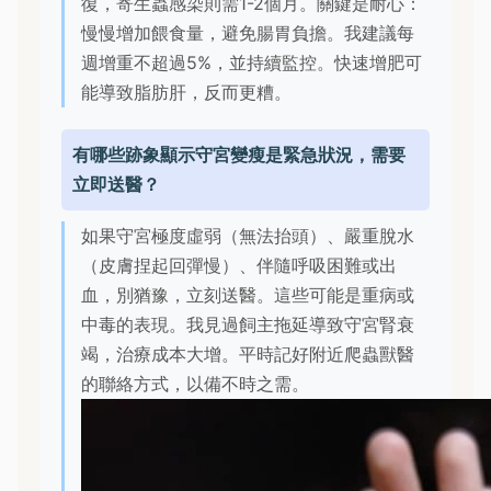
復，寄生蟲感染則需1-2個月。關鍵是耐心：
慢慢增加餵食量，避免腸胃負擔。我建議每
週增重不超過5%，並持續監控。快速增肥可
能導致脂肪肝，反而更糟。
有哪些跡象顯示守宮變瘦是緊急狀況，需要
立即送醫？
如果守宮極度虛弱（無法抬頭）、嚴重脫水
（皮膚捏起回彈慢）、伴隨呼吸困難或出
血，別猶豫，立刻送醫。這些可能是重病或
中毒的表現。我見過飼主拖延導致守宮腎衰
竭，治療成本大增。平時記好附近爬蟲獸醫
的聯絡方式，以備不時之需。