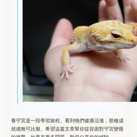
養守宮是一段學習旅程。看到牠們健康活潑，那種成
就感無可比擬。希望這篇文章幫你從容面對守宮變瘦