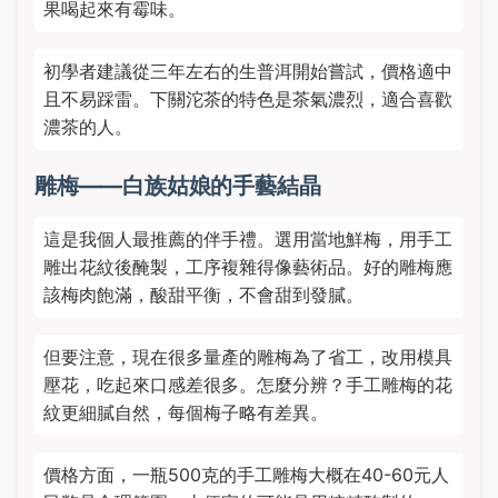
果喝起來有霉味。
初學者建議從三年左右的生普洱開始嘗試，價格適中
且不易踩雷。下關沱茶的特色是茶氣濃烈，適合喜歡
濃茶的人。
雕梅——白族姑娘的手藝結晶
這是我個人最推薦的伴手禮。選用當地鮮梅，用手工
雕出花紋後醃製，工序複雜得像藝術品。好的雕梅應
該梅肉飽滿，酸甜平衡，不會甜到發膩。
但要注意，現在很多量產的雕梅為了省工，改用模具
壓花，吃起來口感差很多。怎麼分辨？手工雕梅的花
紋更細膩自然，每個梅子略有差異。
價格方面，一瓶500克的手工雕梅大概在40-60元人