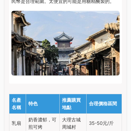
民幣是合理範圍。太便宜的可能是用糖精醃製的。
名產
推薦購買
特色
合理價格區間
名稱
地點
奶香濃郁，可
大理古城
乳扇
35-50元/斤
煎可烤
周城村