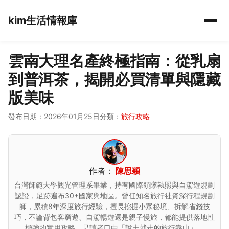
kim生活情報庫
雲南大理名產終極指南：從乳扇
到普洱茶，揭開必買清單與隱藏
版美味
發布日期：2026年01月25日
分類：
旅行攻略
作者：
陳思穎
台灣師範大學觀光管理系畢業，持有國際領隊執照與自駕遊規劃
認證，足跡遍布30+國家與地區。曾任知名旅行社資深行程規劃
師，累積8年深度旅行經驗，擅長挖掘小眾秘境、拆解省錢技
巧，不論背包客窮遊、自駕暢遊還是親子慢旅，都能提供落地性
極強的實用攻略，是讀者口中「說走就走的旅行靠山」。