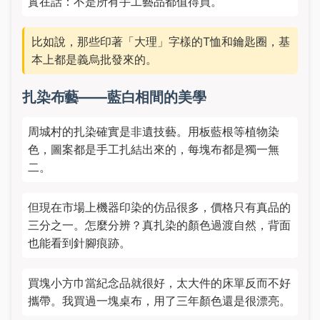
實在話：不是所有手工藝品都值得買。
比如說，那些印著「大理」字樣的T恤和鑰匙圈，基
本上都是義烏批發來的。
扎染布藝——藍白相間的美學
周城村的扎染確實是非遺技藝。用板藍根等植物染
色，圖案都是手工扎結出來的，每塊布都是獨一無
二。
但現在市場上機器印染的仿品很多，價格只有真品的
三分之一。怎麼分辨？真扎染的顏色過渡自然，背面
也能看到針腳痕跡。
買塊小方巾當紀念品就很好，太大件的床單反而不好
攜帶。我買過一塊桌布，用了三年顏色還是很漂亮。