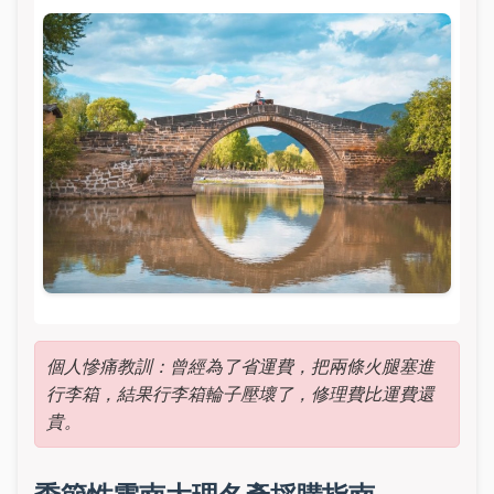
個人慘痛教訓：曾經為了省運費，把兩條火腿塞進
行李箱，結果行李箱輪子壓壞了，修理費比運費還
貴。