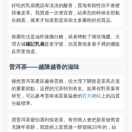
好吃的乳扇應該有淡淡的酸香，質地有韌性但不會硬
得像皮革。我買過一次便宜貨，結果煎的時候全部黏
在鍋底，後來才知道那是添加太多澱粉的劣質品。
推薦吃法是油炸後撒白糖，或者烤軟了捲玫瑰醬。大
理古城
楊記乳扇
是老字號，但其實很多巷子裡的攤販
反而更地道。
普洱茶——越陳越香的滋味
雖然普洱茶產區遍佈雲南，但大理下關曾是茶馬古道
的重要節點，這裡的沱茶特別有名。如果你對茶葉有
研究，可以參考雲南省茶葉協會的
官方網站
上的品質
分級標準。
買普洱茶最怕遇到假老茶。有些商人會把新茶做舊冒
充陳年茶餅，我曾經上當買過一餅號稱20年的，結