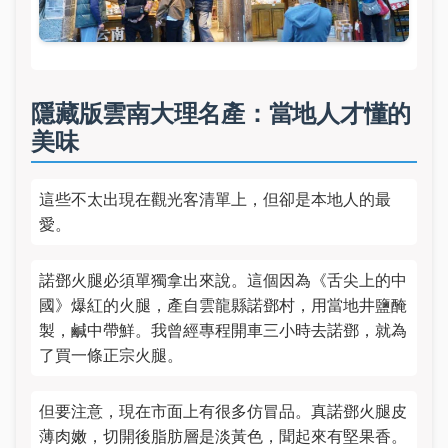
隱藏版雲南大理名產：當地人才懂的
美味
這些不太出現在觀光客清單上，但卻是本地人的最
愛。
諾鄧火腿必須單獨拿出來說。這個因為《舌尖上的中
國》爆紅的火腿，產自雲龍縣諾鄧村，用當地井鹽醃
製，鹹中帶鮮。我曾經專程開車三小時去諾鄧，就為
了買一條正宗火腿。
但要注意，現在市面上有很多仿冒品。真諾鄧火腿皮
薄肉嫩，切開後脂肪層是淡黃色，聞起來有堅果香。