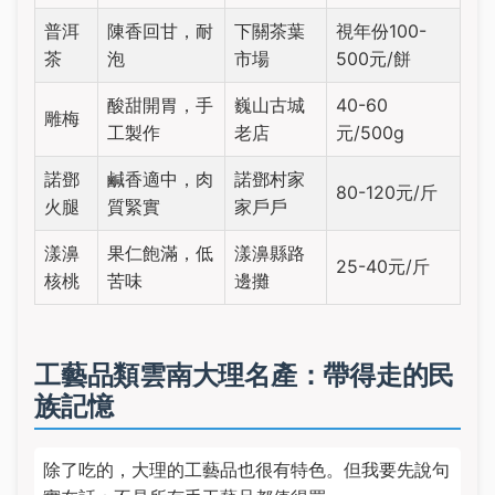
普洱
陳香回甘，耐
下關茶葉
視年份100-
茶
泡
市場
500元/餅
酸甜開胃，手
巍山古城
40-60
雕梅
工製作
老店
元/500g
諾鄧
鹹香適中，肉
諾鄧村家
80-120元/斤
火腿
質緊實
家戶戶
漾濞
果仁飽滿，低
漾濞縣路
25-40元/斤
核桃
苦味
邊攤
工藝品類雲南大理名產：帶得走的民
族記憶
除了吃的，大理的工藝品也很有特色。但我要先說句