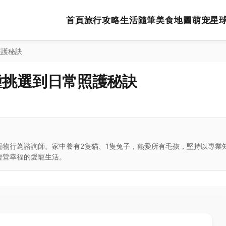
首頁
旅行攻略
生活隨筆
美食地圖
萌宠星
照護秘訣
種挑選到日常照護秘訣
寵物行為諮詢師。家中養有2隻貓、1隻兔子，熱愛所有毛孩，堅持以專業
經營幸福的愛寵生活。