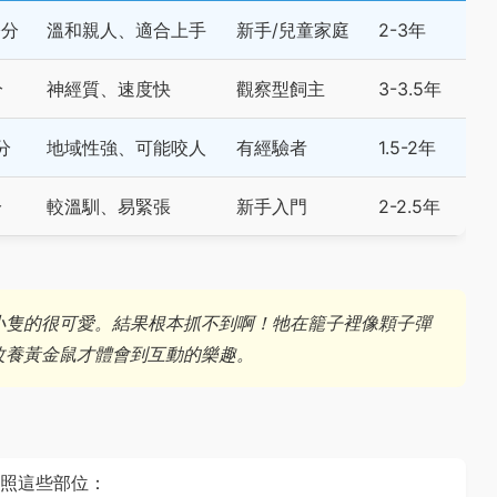
公分
溫和親人、適合上手
新手/兒童家庭
2-3年
分
神經質、速度快
觀察型飼主
3-3.5年
分
地域性強、可能咬人
有經驗者
1.5-2年
分
較溫馴、易緊張
新手入門
2-2.5年
小隻的很可愛。結果根本抓不到啊！牠在籠子裡像顆子彈
改養黃金鼠才體會到互動的樂趣。
照這些部位：