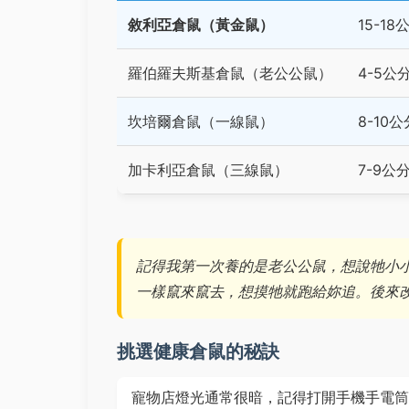
敘利亞倉鼠（黃金鼠）
15-18
羅伯羅夫斯基倉鼠（老公公鼠）
4-5公
坎培爾倉鼠（一線鼠）
8-10公
加卡利亞倉鼠（三線鼠）
7-9公
記得我第一次養的是老公公鼠，想說牠小
一樣竄來竄去，想摸牠就跑給妳追。後來
挑選健康倉鼠的秘訣
寵物店燈光通常很暗，記得打開手機手電筒