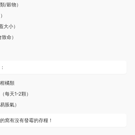
類/穀物）
次）
蓋大小）
會致命）
：
柑橘類
每天1-2顆）
易脹氣）
的窩有沒有發霉的存糧！