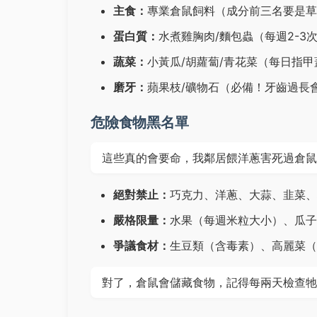
主食：
專業倉鼠飼料（成分前三名要是草
蛋白質：
水煮雞胸肉/麵包蟲（每週2-3
蔬菜：
小黃瓜/胡蘿蔔/青花菜（每日指甲
磨牙：
蘋果枝/礦物石（必備！牙齒過長
危險食物黑名單
這些真的會要命，我鄰居餵洋蔥害死過倉鼠
絕對禁止：
巧克力、洋蔥、大蒜、韭菜、
嚴格限量：
水果（每週米粒大小）、瓜子（
爭議食材：
生豆類（含毒素）、高麗菜（
對了，倉鼠會儲藏食物，記得每兩天檢查牠