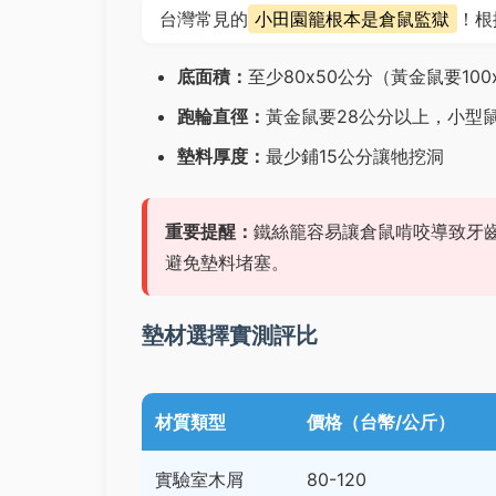
台灣常見的
小田園籠根本是倉鼠監獄
！根
底面積：
至少80x50公分（黃金鼠要100
跑輪直徑：
黃金鼠要28公分以上，小型鼠
墊料厚度：
最少鋪15公分讓牠挖洞
重要提醒：
鐵絲籠容易讓倉鼠啃咬導致牙
避免墊料堵塞。
墊材選擇實測評比
材質類型
價格（台幣/公斤）
實驗室木屑
80-120