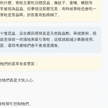
吃什麼。青蛙主要吃活體昆蟲，像蚊子、蒼蠅、蛾類等
常被視為益蟲。但事情沒那麼完美，有時候青蛙也會吃一
青蛙是害蟲嗎」的答案有點模糊了。
十隻昆蟲，這在農田裡簡直是天然殺蟲劑。舉個實例，我
故意保留一些濕地來吸引青蛙，這樣就能減少農藥使用。
題，還得考慮牠們會不會過度捕食。
牠們的菜單有多豐富：
吃牠們真是大快人心。
青蛙幫忙控制牠們。