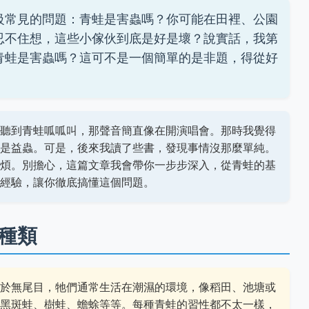
級常見的問題：青蛙是害蟲嗎？你可能在田裡、公園
忍不住想，這些小傢伙到底是好是壞？說實話，我第
青蛙是害蟲嗎？這可不是一個簡單的是非題，得從好
聽到青蛙呱呱叫，那聲音簡直像在開演唱會。那時我覺得
是益蟲。可是，後來我讀了些書，發現事情沒那麼單純。
煩。別擔心，這篇文章我會帶你一步步深入，從青蛙的基
經驗，讓你徹底搞懂這個問題。
種類
於無尾目，牠們通常生活在潮濕的環境，像稻田、池塘或
黑斑蛙、樹蛙、蟾蜍等等。每種青蛙的習性都不太一樣，