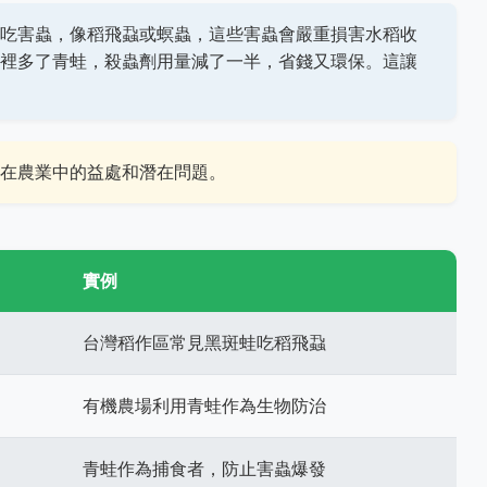
吃害蟲，像稻飛蝨或螟蟲，這些害蟲會嚴重損害水稻收
裡多了青蛙，殺蟲劑用量減了一半，省錢又環保。這讓
在農業中的益處和潛在問題。
實例
台灣稻作區常見黑斑蛙吃稻飛蝨
有機農場利用青蛙作為生物防治
青蛙作為捕食者，防止害蟲爆發