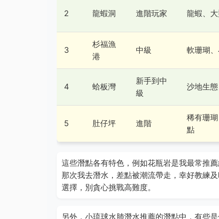
2
龍蝦洞
進階玩家
龍蝦、大
杉福漁
3
中級
軟珊瑚、
港
新手到中
4
蛤板灣
沙地生態
級
稀有珊瑚
5
肚仔坪
進階
點
這些潛點各有特色，例如花瓶岩是我最常推薦
那次我去潛水，差點被潮流帶走，幸好教練及
選擇，別貪心挑戰高難度。
另外，小琉球水肺潛水推薦的潛點中，有些是