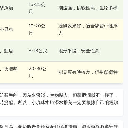
15-25公
型魚類
潮流強，挑戰性高，生物多樣
尺
10-20公
避風效果好，適合練習中性浮
小丑魚
尺
力
、魟魚
8-18公尺
地形平緩，安全性高
、夜潛熱
20-30公
能見度有時較差，但生態獨特
尺
給新手的，因為水深淺，生物親人。但龍蝦洞就不一樣了，
時提醒。所以，小琉球水肺潛水推薦一定要根據自己的經驗
保育區，像花瓶岩周邊有海龜保護措施。潛水時務必遵守規