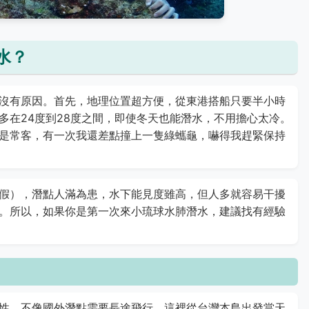
水？
沒有原因。首先，地理位置超方便，從東港搭船只要半小時
多在24度到28度之間，即使冬天也能潛水，不用擔心太冷。
是常客，有一次我還差點撞上一隻綠蠵龜，嚇得我趕緊保持
假），潛點人滿為患，水下能見度雖高，但人多就容易干擾
。所以，如果你是第一次來小琉球水肺潛水，建議找有經驗
性。不像國外潛點需要長途飛行，這裡從台灣本島出發當天