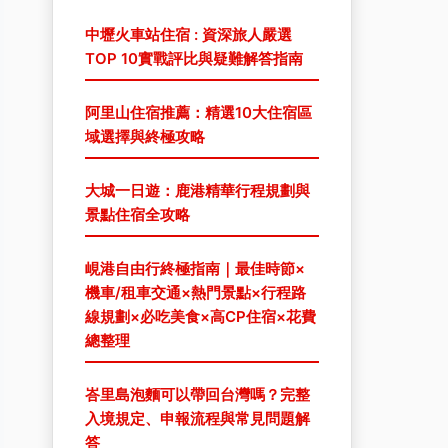
中壢火車站住宿 : 資深旅人嚴選
TOP 10實戰評比與疑難解答指南
阿里山住宿推薦：精選10大住宿區
域選擇與終極攻略
大城一日遊：鹿港精華行程規劃與
景點住宿全攻略
峴港自由行終極指南｜最佳時節×
機車/租車交通×熱門景點×行程路
線規劃×必吃美食×高CP住宿×花費
總整理
峇里島泡麵可以帶回台灣嗎？完整
入境規定、申報流程與常見問題解
答