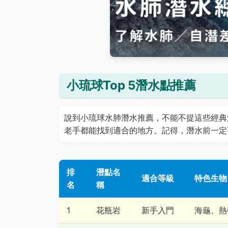
小琉球Top 5潛水點推薦
說到小琉球水肺潛水推薦，不能不提這些經典
老手都能找到適合的地方。記得，潛水前一定
排
潛點名
適合等級
特色生物
名
稱
1
花瓶岩
新手入門
海龜、熱