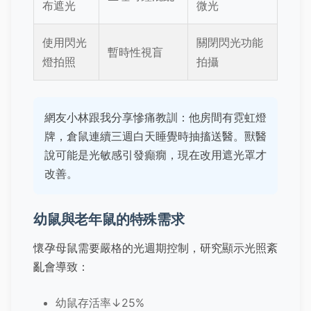
布遮光
微光
使用閃光
關閉閃光功能
暫時性視盲
燈拍照
拍攝
網友小林跟我分享慘痛教訓：他房間有霓虹燈
牌，倉鼠連續三週白天睡覺時抽搐送醫。獸醫
說可能是光敏感引發癲癇，現在改用遮光罩才
改善。
幼鼠與老年鼠的特殊需求
懷孕母鼠需要嚴格的光週期控制，研究顯示光照紊
亂會導致：
幼鼠存活率↓25%