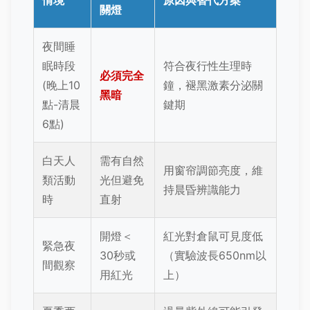
情境
原因與替代方案
關燈
夜間睡
眠時段
符合夜行性生理時
必須完全
(晚上10
鐘，褪黑激素分泌關
黑暗
點-清晨
鍵期
6點)
白天人
需有自然
用窗帘調節亮度，維
類活動
光但避免
持晨昏辨識能力
時
直射
開燈＜
紅光對倉鼠可見度低
緊急夜
30秒或
（實驗波長650nm以
間觀察
用紅光
上）