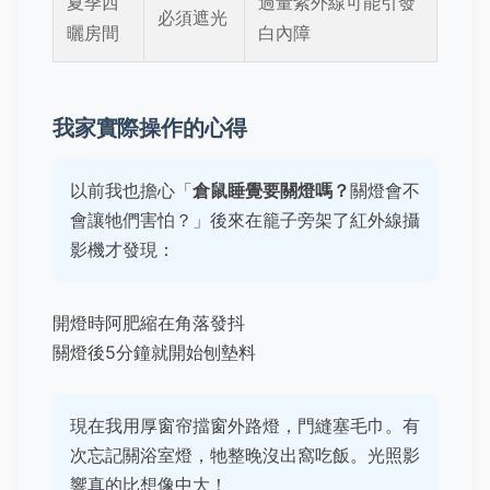
夏季西
過量紫外線可能引發
必須遮光
曬房間
白內障
我家實際操作的心得
以前我也擔心「
倉鼠睡覺要關燈嗎？
關燈會不
會讓牠們害怕？」後來在籠子旁架了紅外線攝
影機才發現：
開燈時阿肥縮在角落發抖
關燈後5分鐘就開始刨墊料
現在我用厚窗帘擋窗外路燈，門縫塞毛巾。有
次忘記關浴室燈，牠整晚沒出窩吃飯。光照影
響真的比想像中大！