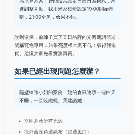
高預算方案：智能燈具設定日出日落模式，漸
進調整亮度。我用米家檯燈設定19:00開始漸
暗，21:00全黑，效果不錯。
說到這個，前陣子買了某日品牌的光週期調節器，
號稱寵物專用... 結果亮度根本調不低！氣得我退
貨。建議大家先看實測再買。
如果已經出現問題怎麼辦？
隔壁棟陳小姐的案例：她的倉鼠連續一週白天
不睡，一直咬鐵籠。我建議她：
立即遮蔽所有光源
籠外蓋深色透氣布（留通風口）