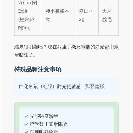
20 lux閱
讀燈
幾乎躲藏不
每日＜
大片
(檯燈距
動
2g
脫毛
離1m)
結果很明顯吧？現在我連手機充電器的亮光都用膠
帶貼住了。
特殊品種注意事項
白化倉鼠（紅眼）對光更敏感！獸醫建議：
✓ 光照強度減半
✓ 絕對禁止直射陽光
✓ 定期眼科檢查