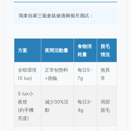
我拿自家三籠倉鼠做過兩個月測試：
食物消
脫毛
方案
夜間活動量
耗量
情況
全暗環境
正常刨墊料
每日5-
無異
(0 lux)
+跑輪
7g
常
5 lux小
夜燈
減少30%活
每日3-
局部
(約手機
動
4g
脫毛
亮度)