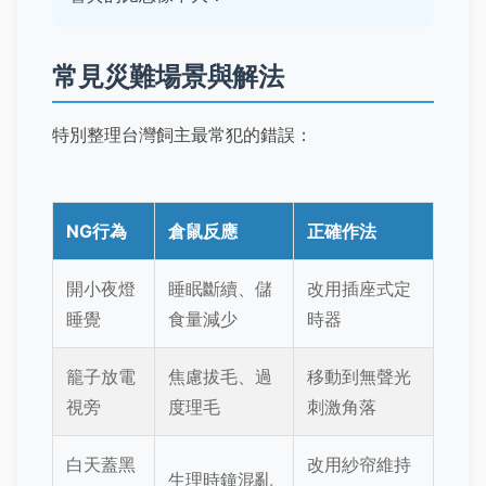
常見災難場景與解法
特別整理台灣飼主最常犯的錯誤：
NG行為
倉鼠反應
正確作法
開小夜燈
睡眠斷續、儲
改用插座式定
睡覺
食量減少
時器
籠子放電
焦慮拔毛、過
移動到無聲光
視旁
度理毛
刺激角落
白天蓋黑
改用紗帘維持
生理時鐘混亂