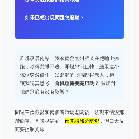
如果已經出現問題怎麼辦？
昨晚凌晨兩點，我家黃金鼠阿肥又在跑輪上瘋
跑，吵得我睡不著。開燈想制止牠，結果這小
傢伙突然僵住，黑溜溜的眼睛瞪得老大... 這
讓我認真思考：
倉鼠睡覺要關燈嗎？
關燈對
牠們到底有沒有影響？
問過三位獸醫和兩個養殖場老闆後，發現事情沒那
麼簡單。直接說結論：
夜間請務必關燈
，但白天反
而要控制光線！