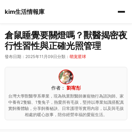
kim生活情報庫
倉鼠睡覺要關燈嗎？獸醫揭密夜
行性習性與正確光照管理
發布日期：2025年11月09日
分類：
萌宠星球
作者：
劉宥彤
台灣大學獸醫學系畢業，現為執業獸醫師兼寵物行為諮詢師。家
中養有2隻貓、1隻兔子，熱愛所有毛孩，堅持以專業知識搭配真
實飼養體驗，分享飼養秘訣、日常護理等實用內容，以及與毛孩
相處的暖心故事，陪你經營幸福的愛寵生活。