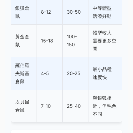
銀狐倉
中等體型，
8-12
30-50
鼠
活潑好動
體型較大，
黃金倉
100-
15-18
需要更多空
鼠
150
間
羅伯羅
最小品種，
夫斯基
4-5
20-25
速度快
倉鼠
與銀狐相
坎貝爾
7-10
25-40
近，但毛色
倉鼠
不同