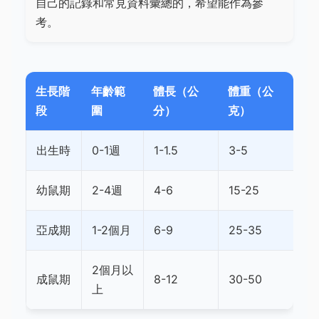
自己的記錄和常見資料彙總的，希望能作為參
考。
生長階
年齡範
體長（公
體重（公
段
圍
分）
克）
出生時
0-1週
1-1.5
3-5
幼鼠期
2-4週
4-6
15-25
亞成期
1-2個月
6-9
25-35
2個月以
成鼠期
8-12
30-50
上