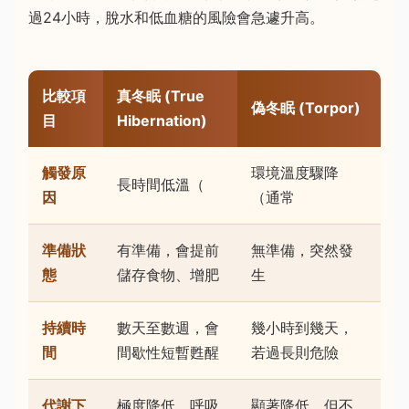
過24小時，脫水和低血糖的風險會急遽升高。
比較項
真冬眠 (True
偽冬眠 (Torpor)
目
Hibernation)
觸發原
環境溫度驟降
長時間低溫（
因
（通常
準備狀
有準備，會提前
無準備，突然發
態
儲存食物、增肥
生
持續時
數天至數週，會
幾小時到幾天，
間
間歇性短暫甦醒
若過長則危險
代謝下
極度降低，呼吸
顯著降低，但不