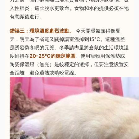
入性肺炎，這比脫水更致命。食物和水的提供必須在牠
有意識後進行。
錯誤三：環境溫度劇烈波動。
今天開暖氣熱得像夏
天，明天為了省電又關掉讓室溫掉到15°C。這種溫差
是誘發偽冬眠的元兇。冬季請盡量將倉鼠的生活環境溫
度維持在
20-25°C的穩定範圍
。使用寵物用保溫墊或
陶瓷保溫燈（無光）是較穩定的選擇，但要注意設置安
全距離，避免過熱或啃咬電線。