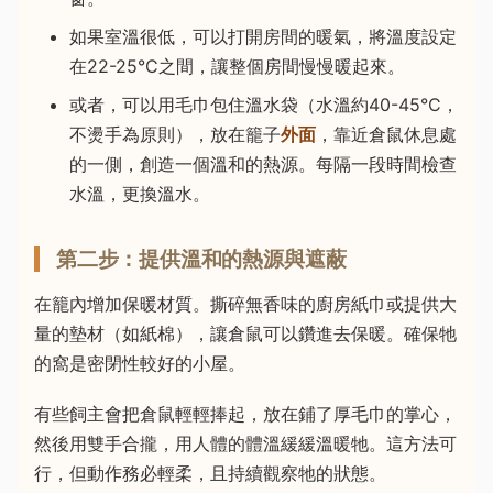
如果室溫很低，可以打開房間的暖氣，將溫度設定
在22-25°C之間，讓整個房間慢慢暖起來。
或者，可以用毛巾包住溫水袋（水溫約40-45°C，
不燙手為原則），放在籠子
外面
，靠近倉鼠休息處
的一側，創造一個溫和的熱源。每隔一段時間檢查
水溫，更換溫水。
第二步：提供溫和的熱源與遮蔽
在籠內增加保暖材質。撕碎無香味的廚房紙巾或提供大
量的墊材（如紙棉），讓倉鼠可以鑽進去保暖。確保牠
的窩是密閉性較好的小屋。
有些飼主會把倉鼠輕輕捧起，放在鋪了厚毛巾的掌心，
然後用雙手合攏，用人體的體溫緩緩溫暖牠。這方法可
行，但動作務必輕柔，且持續觀察牠的狀態。