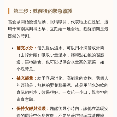
第三步：甦醒後的緊急照護
當倉鼠開始慢慢活動，眼睛睜開，代表牠正在甦醒。這
時千萬別高興得太早，立刻給一堆食物。甦醒初期是最
關鍵的時刻。
補充水分：
優先提供溫水。可以用小滴管或針筒
（去掉針頭）吸取少量溫水，輕輕點在牠的嘴唇
邊，讓牠舔食。也可以提供含水量高的蔬菜，如一
小塊黃瓜。
補充能量：
給予容易消化、高能量的食物。我個人
的經驗是，無糖的嬰兒蘋果泥、或是用開水泡軟的
倉鼠飼料糊，效果很好。一次給一小口，觀察牠的
進食意願。
保持安靜與溫暖：
甦醒後幾小時內，讓牠在溫暖安
靜的環境中休息恢復，不要急著跟牠玩或清理籠