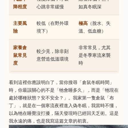
降程度
心跳非常緩慢
如真冬眠深
主要風
較低（在野外環
極高
（脫水、失
險
境下）
溫、低血糖）
家養倉
非常常見，尤其
較少見，除非刻
鼠常見
是冬季寒流來襲
意營造低溫環境
度
時
看到這裡你應該明白了，當你搜尋「倉鼠冬眠時間」
時，你最該關心的不是「牠會睡多久」，而是「牠現在
處於哪種狀態？安不安全？」。我家第一隻倉鼠「布
丁」，就是在一個寒流夜裡進入偽冬眠，我當時不懂，
以為牠在睡覺沒打擾，隔天發現時已經回天乏術。這是
我永遠的痛，也是我寫這篇文章的初衷。