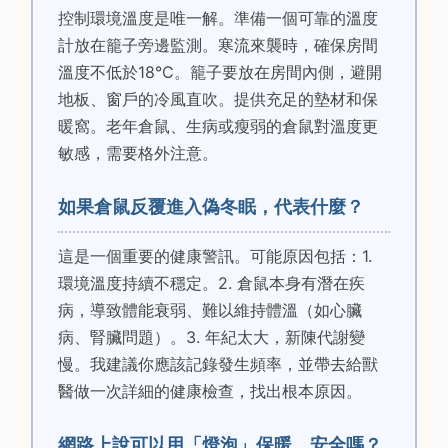
控制環境溫度是唯一解。準備一個可靠的溫度
計放在籠子旁邊監測。寒流來襲時，確保房間
溫度不低於18°C。籠子要放在房間內側，避開
地板、窗戶的冷風直吹。提供充足的墊材和保
暖窩。老年倉鼠、生病或瘦弱的倉鼠對溫度更
敏感，需要格外注意。
如果倉鼠反覆進入偽冬眠，代表什麼？
這是一個重要的健康警訊。可能原因包括：1.
環境溫度持續不穩定。2. 倉鼠本身有潛在疾
病，導致體能衰弱、難以維持體溫（如心臟
病、腎臟問題）。3. 年紀太大，新陳代謝變
慢。我建議你應該記錄發生頻率，並帶去給獸
醫做一次詳細的健康檢查，找出根本原因。
網路上說可以用「燈泡」保暖，安全嗎？