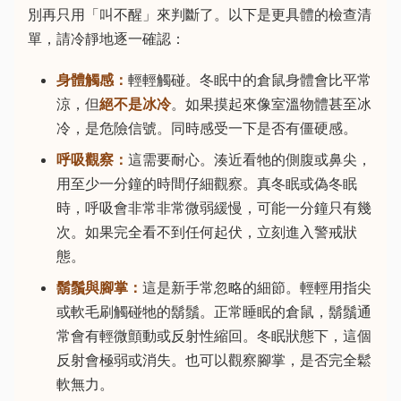
別再只用「叫不醒」來判斷了。以下是更具體的檢查清
單，請冷靜地逐一確認：
身體觸感：
輕輕觸碰。冬眠中的倉鼠身體會比平常
涼，但
絕不是冰冷
。如果摸起來像室溫物體甚至冰
冷，是危險信號。同時感受一下是否有僵硬感。
呼吸觀察：
這需要耐心。湊近看牠的側腹或鼻尖，
用至少一分鐘的時間仔細觀察。真冬眠或偽冬眠
時，呼吸會非常非常微弱緩慢，可能一分鐘只有幾
次。如果完全看不到任何起伏，立刻進入警戒狀
態。
鬍鬚與腳掌：
這是新手常忽略的細節。輕輕用指尖
或軟毛刷觸碰牠的鬍鬚。正常睡眠的倉鼠，鬍鬚通
常會有輕微顫動或反射性縮回。冬眠狀態下，這個
反射會極弱或消失。也可以觀察腳掌，是否完全鬆
軟無力。