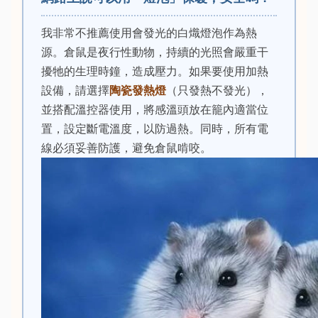
我非常不推薦使用會發光的白熾燈泡作為熱
源。倉鼠是夜行性動物，持續的光照會嚴重干
擾牠的生理時鐘，造成壓力。如果要使用加熱
設備，請選擇
陶瓷發熱燈
（只發熱不發光），
並搭配溫控器使用，將感溫頭放在籠內適當位
置，設定斷電溫度，以防過熱。同時，所有電
線必須妥善防護，避免倉鼠啃咬。