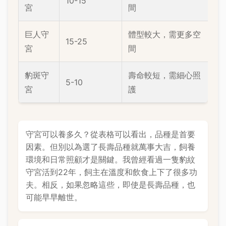
10-15
宮
間
巨人守
體型較大，需更多空
15-25
宮
間
豹斑守
壽命較短，需細心照
5-10
宮
護
守宮可以養多久？從表格可以看出，品種是首要
因素。但別以為選了長壽品種就萬事大吉，飼養
環境和日常照顧才是關鍵。我曾經看過一隻豹紋
守宮活到22年，飼主在溫度和飲食上下了很多功
夫。相反，如果忽略這些，即使是長壽品種，也
可能早早離世。