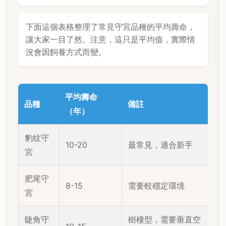
下面這個表格整理了常見守宮品種的平均壽命，
讓大家一目了然。注意，這只是平均值，實際情
況會因飼養方式而變。
平均壽命
品種
備註
（年）
豹紋守
10-20
最常見，適合新手
宮
肥尾守
8-15
需要較穩定環境
宮
睫角守
樹棲型，需要垂直空