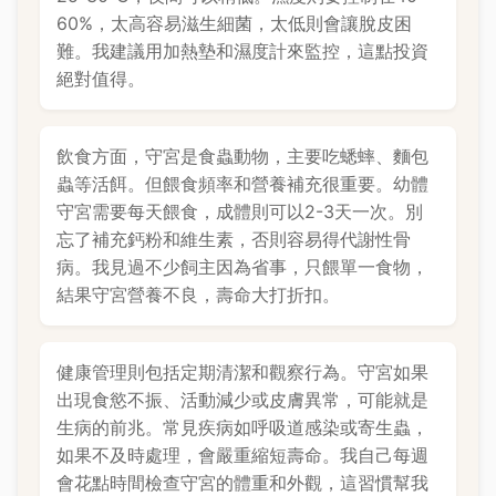
60%，太高容易滋生細菌，太低則會讓脫皮困
難。我建議用加熱墊和濕度計來監控，這點投資
絕對值得。
飲食方面，守宮是食蟲動物，主要吃蟋蟀、麵包
蟲等活餌。但餵食頻率和營養補充很重要。幼體
守宮需要每天餵食，成體則可以2-3天一次。別
忘了補充鈣粉和維生素，否則容易得代謝性骨
病。我見過不少飼主因為省事，只餵單一食物，
結果守宮營養不良，壽命大打折扣。
健康管理則包括定期清潔和觀察行為。守宮如果
出現食慾不振、活動減少或皮膚異常，可能就是
生病的前兆。常見疾病如呼吸道感染或寄生蟲，
如果不及時處理，會嚴重縮短壽命。我自己每週
會花點時間檢查守宮的體重和外觀，這習慣幫我