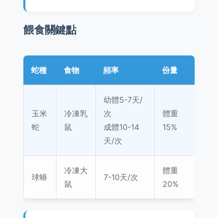
餵食關鍵點
蛇種
食物
頻率
份量
幼體5-7天/
玉米
冷凍乳
次
體重
蛇
鼠
成體10-14
15%
天/次
冷凍大
體重
球蟒
7-10天/次
鼠
20%