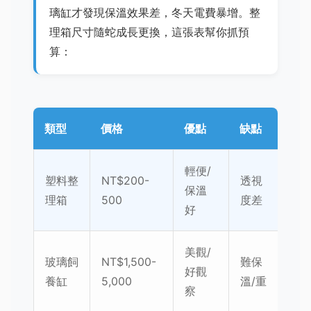
璃缸才發現保溫效果差，冬天電費暴增。整
理箱尺寸隨蛇成長更換，這張表幫你抓預
算：
類型
價格
優點
缺點
輕便/
塑料整
NT$200-
透視
保溫
理箱
500
度差
好
美觀/
玻璃飼
NT$1,500-
難保
好觀
養缸
5,000
溫/重
察