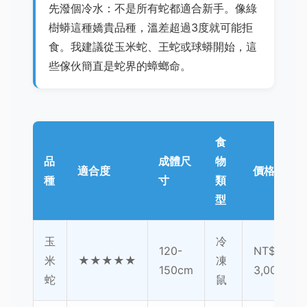
先潑個冷水：不是所有蛇都適合新手。像綠
樹蟒這種嬌貴品種，溫差超過3度就可能拒
食。我建議從玉米蛇、王蛇或球蟒開始，這
些傢伙簡直是蛇界的蟑螂命。
食
品
成體尺
物
適合度
價格範圍
種
寸
類
型
玉
冷
120-
NT$1,500
米
★★★★★
凍
150cm
3,000
蛇
鼠