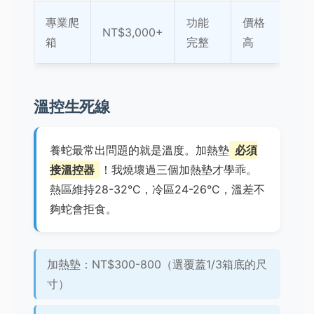
專業爬
功能
價格
NT$3,000+
箱
完整
高
溫控生死線
養蛇最常出問題的就是溫度。加熱墊
必須
接溫控器
！我燒壞過三個加熱墊才學乖。
熱區維持28-32°C，冷區24-26°C，溫差不
夠蛇會拒食。
加熱墊：NT$300-800（選覆蓋1/3箱底的尺
寸）