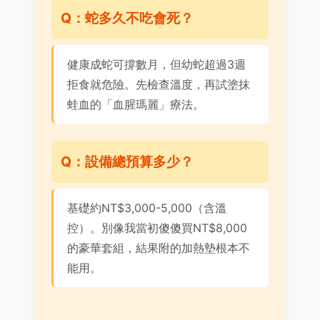
Q：蛇多久不吃會死？
健康成蛇可撐數月，但幼蛇超過3週
拒食就危險。先檢查溫度，再試塗抹
蛙血的「血腥瑪麗」療法。
Q：設備總預算多少？
基礎約NT$3,000-5,000（含溫
控）。別像我當初傻傻買NT$8,000
的豪華套組，結果附的加熱墊根本不
能用。