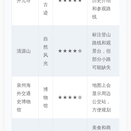
开元寺
★★★★★
历史介绍
古
和参观路
迹
线
标注登山
自
路线和观
然
清源山
★★★★☆
景台，但
风
部分小路
光
可能缺失
泉州海
地图上会
博
外交通
显示周边
物
★★★★☆
史博物
公交站，
馆
馆
方便规划
美食和商