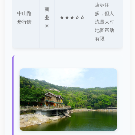
店标注
商
中山路
多，但人
业
★★★☆☆
步行街
流量大时
区
地图帮助
有限