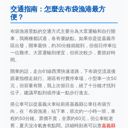
交通指南：怎麼去布袋漁港最方
便？
布袋漁港景點的交通方式主要分為大眾運輸和自行開
車，我兩種都試過，各有優缺點。如果你是從嘉義市
區出發，開車最快，約30分鐘就能到，但假日停車位
一位難求。大眾運輸則便宜，但班次較少，要抓好時
間。
開車的話，走台61線西濱快速道路，下布袋交流道後
跟著指標走就行。港區有付費停車場，小型車一次50
元，但容量有限，我上次假日去，繞了十分鐘才找到
位子。建議早點到或停遠一點步行進去。
搭公車可以從嘉義火車站前搭嘉義縣公車往布袋方
向，在「布袋漁港」站下車，班次約一小時一班，車
程約50分鐘。票價不貴，全票約60元，但公車較老
舊，夏天沒冷氣會有點悶。詳細時刻表可以查
嘉義縣