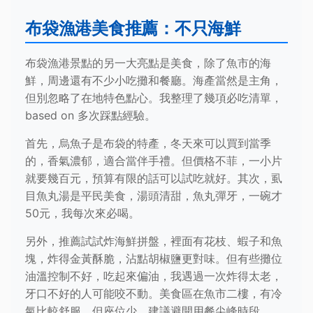
布袋漁港美食推薦：不只海鮮
布袋漁港景點的另一大亮點是美食，除了魚市的海
鮮，周邊還有不少小吃攤和餐廳。海產當然是主角，
但別忽略了在地特色點心。我整理了幾項必吃清單，
based on 多次踩點經驗。
首先，烏魚子是布袋的特產，冬天來可以買到當季
的，香氣濃郁，適合當伴手禮。但價格不菲，一小片
就要幾百元，預算有限的話可以試吃就好。其次，虱
目魚丸湯是平民美食，湯頭清甜，魚丸彈牙，一碗才
50元，我每次來必喝。
另外，推薦試試炸海鮮拼盤，裡面有花枝、蝦子和魚
塊，炸得金黃酥脆，沾點胡椒鹽更對味。但有些攤位
油溫控制不好，吃起來偏油，我遇過一次炸得太老，
牙口不好的人可能咬不動。美食區在魚市二樓，有冷
氣比較舒服，但座位少，建議避開用餐尖峰時段。