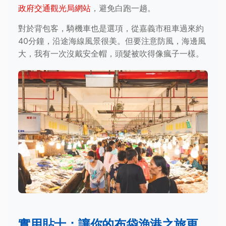
政府交通觀光局網站
，避免白跑一趟。
對於背包客，騎機車也是選項，從嘉義市租車過來約
40分鐘，沿途海線風景很美。但要注意防風，海邊風
大，我有一次沒戴安全帽，頭髮被吹得像瘋子一樣。
實用貼士：讓你的布袋漁港之旅更