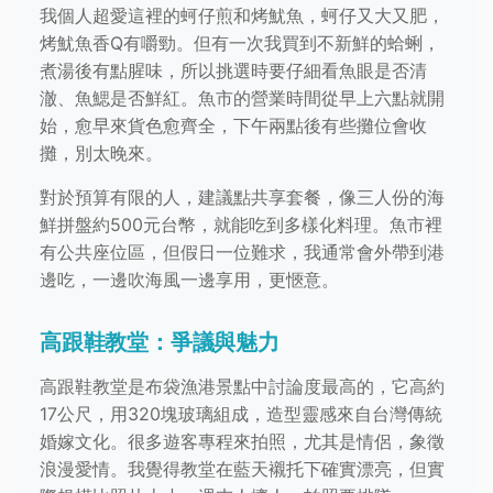
我個人超愛這裡的蚵仔煎和烤魷魚，蚵仔又大又肥，
烤魷魚香Q有嚼勁。但有一次我買到不新鮮的蛤蜊，
煮湯後有點腥味，所以挑選時要仔細看魚眼是否清
澈、魚鰓是否鮮紅。魚市的營業時間從早上六點就開
始，愈早來貨色愈齊全，下午兩點後有些攤位會收
攤，別太晚來。
對於預算有限的人，建議點共享套餐，像三人份的海
鮮拼盤約500元台幣，就能吃到多樣化料理。魚市裡
有公共座位區，但假日一位難求，我通常會外帶到港
邊吃，一邊吹海風一邊享用，更愜意。
高跟鞋教堂：爭議與魅力
高跟鞋教堂是布袋漁港景點中討論度最高的，它高約
17公尺，用320塊玻璃組成，造型靈感來自台灣傳統
婚嫁文化。很多遊客專程來拍照，尤其是情侶，象徵
浪漫愛情。我覺得教堂在藍天襯托下確實漂亮，但實