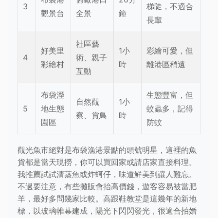
3
梯陡，不適合
觀景台
全景
鐘
長輩
社區藝
好美里
1小
彩繪可愛，但
4
術、親子
彩繪村
時
離港區稍遠
互動
布袋溼
生態豐富，但
自然觀
1小
5
地生態
蚊蟲多，記得
察、賞鳥
時
園區
防蚊
觀光魚市絕對是布袋漁港景點的頭號明星，這裡的魚
貨都是當天現撈，你可以買回家或請店家直接料理。
我推薦試試清蒸魚或炸蚵仔，味道鮮美到讓人難忘。
不過要注意，有些攤販會抬高價錢，遊客容易被當肥
羊，最好多問幾家比較。高跟鞋教堂是這幾年的新地
標，以玻璃帷幕建成，陽光下閃閃發光，很適合拍婚