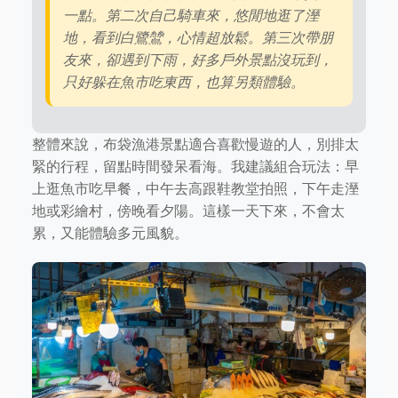
一點。第二次自己騎車來，悠閒地逛了溼
地，看到白鷺鷥，心情超放鬆。第三次帶朋
友來，卻遇到下雨，好多戶外景點沒玩到，
只好躲在魚市吃東西，也算另類體驗。
整體來說，布袋漁港景點適合喜歡慢遊的人，別排太
緊的行程，留點時間發呆看海。我建議組合玩法：早
上逛魚市吃早餐，中午去高跟鞋教堂拍照，下午走溼
地或彩繪村，傍晚看夕陽。這樣一天下來，不會太
累，又能體驗多元風貌。