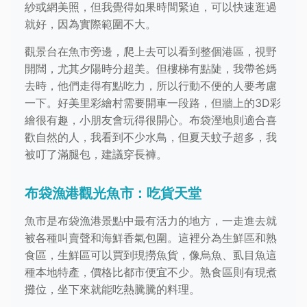
紗或網美照，但我覺得如果時間緊迫，可以快速逛過
就好，因為實際範圍不大。
觀景台在魚市旁邊，爬上去可以看到整個港區，視野
開闊，尤其夕陽時分超美。但樓梯有點陡，我帶爸媽
去時，他們走得有點吃力，所以行動不便的人要考慮
一下。好美里彩繪村需要開車一段路，但牆上的3D彩
繪很有趣，小朋友會玩得很開心。布袋溼地則適合喜
歡自然的人，我看到不少水鳥，但夏天蚊子超多，我
被叮了滿腿包，建議穿長褲。
布袋漁港觀光魚市：吃貨天堂
魚市是布袋漁港景點中最有活力的地方，一走進去就
被各種叫賣聲和海鮮香氣包圍。這裡分為生鮮區和熟
食區，生鮮區可以買到現撈魚貨，像烏魚、虱目魚這
種本地特產，價格比都市便宜不少。熟食區則有現煮
攤位，坐下來就能吃熱騰騰的料理。