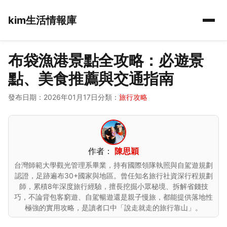
kim生活情報庫
布袋漁港景點全攻略：必遊景
點、美食推薦與交通指南
發布日期：2026年01月17日
分類：
旅行攻略
作者：
陳思穎
台灣師範大學觀光管理系畢業，持有國際領隊執照與自駕遊規劃
認證，足跡遍布30+國家與地區。曾任知名旅行社資深行程規劃
師，累積8年深度旅行經驗，擅長挖掘小眾秘境、拆解省錢技
巧，不論背包客窮遊、自駕暢遊還是親子慢旅，都能提供落地性
極強的實用攻略，是讀者口中「說走就走的旅行靠山」。