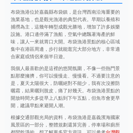
布袋漁港位於嘉義縣布袋鎮，是台灣西南沿海重要的
漁業基地，也是觀光漁港的典型代表。早期以養殖和
捕撈為主，這幾年轉型成觀光勝地，增加了許多娛樂
設施。港口邊停滿了漁船，空氣中總飄著海產的鮮
味，讓人一來就胃口大開。布袋漁港景點的核心區域
集中在港區周邊，步行就能逛完大部分地方，非常適
合家庭或情侶來個半日遊。
我個人最喜歡的是這裡的悠閒氛圍，不像一些熱門景
點那麼擁擠，你可以慢慢走、慢慢看。不過要注意的
是，夏天太陽很大，防曬絕對不能少，我有次沒擦防
曬霜，結果曬到脫皮，痛了好幾天。布袋漁港景點的
開放時間大多從早上八點到下午五點，但魚市會更早
開，建議早點來避開人潮。
根據交通部觀光局的資料，布袋漁港是嘉義濱海國家
風景區的一部分，整體規劃還算完善，停車場和廁所
都蠻乾淨的。想了解更多官方資訊，可以參考
台灣觀