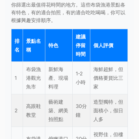
你篩選出最值得花時間的地方。這些布袋漁港景點各
有特色，有的適合拍照，有的適合吃吃喝喝，你可以
根據興趣安排順序。
建議
排
景點名
特色
停留
個人評價
名
稱
時間
布袋漁
新鮮海
海鮮超鮮，但
1-2
1
港觀光
產、現場
價格要貨比三
小時
魚市
料理
家
藝術建
造型獨特，但
高跟鞋
30分
2
築、網美
面積小，假日
教堂
鐘
拍照點
人多
視野佳，但樓
布袋港
俯瞰港口
20分