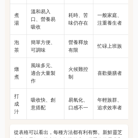
溫和易入
煮
耗時、苦
一般家庭、
口、營養易
湯
味仍存在
注重養生者
吸收
泡
簡單方便、
營養釋放
忙碌上班族
茶
可調味
有限
風味多元、
燉
火候難控
適合大量製
喜歡藥膳者
煮
制
作
打
吸收快、創
易氧化、
年輕族群、
成
意搭配
口感不一
追求效率者
汁
從表格可以看出，每種方法都有利有弊。新鮮靈芝