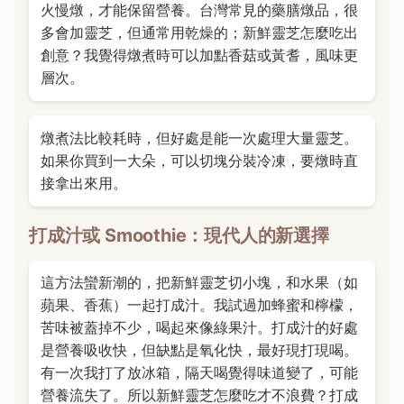
火慢燉，才能保留營養。台灣常見的藥膳燉品，很
多會加靈芝，但通常用乾燥的；新鮮靈芝怎麼吃出
創意？我覺得燉煮時可以加點香菇或黃耆，風味更
層次。
燉煮法比較耗時，但好處是能一次處理大量靈芝。
如果你買到一大朵，可以切塊分裝冷凍，要燉時直
接拿出來用。
打成汁或 Smoothie：現代人的新選擇
這方法蠻新潮的，把新鮮靈芝切小塊，和水果（如
蘋果、香蕉）一起打成汁。我試過加蜂蜜和檸檬，
苦味被蓋掉不少，喝起來像綠果汁。打成汁的好處
是營養吸收快，但缺點是氧化快，最好現打現喝。
有一次我打了放冰箱，隔天喝覺得味道變了，可能
營養流失了。所以新鮮靈芝怎麼吃才不浪費？打成