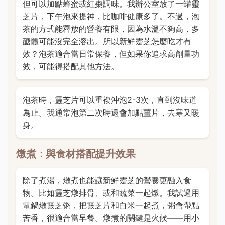
但可以加點蜂蜜或紅棗調味。我辦公室放了一罐靈
芝片，下午泡來提神，比咖啡健康多了。不過，泡
茶的方式能釋放的營養有限，因為水溫不夠高，多
醣體可能沒完全溶出。所以新鮮靈芝怎麼吃才有
效？泡茶適合當日常保養，但如果你追求高劑量功
效，可能得搭配其他方法。
泡茶時，靈芝片可以重複沖泡2-3次，直到沒味道
為止。我通常泡第二次時還會加點薑片，去寒又暖
身。
燉煮：與食材搭配提升效果
除了煮湯，燉煮也能讓新鮮靈芝的營養更融入食
物。比如靈芝燉排骨、或和蔬菜一起燉。我試過用
電鍋燉靈芝粥，把靈芝片和白米一起煮，粥會帶點
苦香，很適合當早餐。燉煮的關鍵是火候——用小