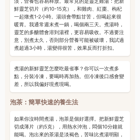
淡，營養也容易釋放。最常見的是靈芝雞湯：把新
鮮靈芝切片（約10-15克），和雞肉、紅棗、枸杞
一起燉煮1-2小時。湯頭會帶點甘苦，但喝起來很
暖胃。我通常週末煮一鍋，喝個兩三天。煮湯時，
靈芝的多醣體會溶到湯裡，更容易吸收。不過要注
意，別煮太久，否則部分營養可能被破壞，我試過
煮超過3小時，湯變得很苦，效果反而打折扣。
煮湯的新鮮靈芝怎麼吃最省事？你可以一次煮多
點，分裝冷凍，要喝時再加熱。但冷凍後口感會變
差，所以我偏好現煮現喝。
泡茶：簡單快速的養生法
如果你沒時間煮湯，泡茶是個好選擇。把新鮮靈芝
切成薄片（約5克），用熱水沖泡，悶個10分鐘就
能喝。泡出來的茶湯是淡褐色，苦味比煮湯明顯，