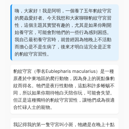
嗨，大家好！我是阿明，一個養了五年豹紋守宮
的爬蟲愛好者。今天我想和大家聊聊豹紋守宮習
性，這個主題其實蠻有趣的，尤其是如果你剛開
始養守宮，可能會對牠們的一些行為感到困惑。
我自己最初養守宮時，就曾經因為牠晚上不活動
而擔心是不是生病了，後來才明白這完全是正常
的豹紋守宮習性。
豹紋守宮（學名Eublepharis macularius）是一種
原產於中東地區的爬行動物，因為身上的斑點像豹
紋而得名。牠們是夜行性動物，這點和許多蜥蜴不
同，所以如果你期待牠白天陪你玩，可能會失望。
但正是這種獨特的豹紋守宮習性，讓牠們成為很適
合忙碌人士的寵物。
我記得我的第一隻守宮叫小斑，牠總是在晚上十點