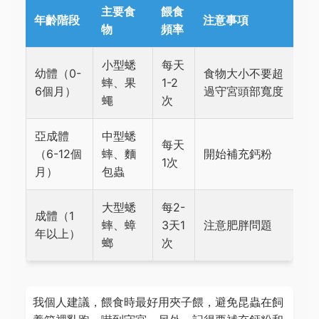
主要食
餵食
年齡階段
注意事項
物
頻率
小型蟋
每天
幼體（0-
食物大小不要超
蟀、果
1-2
6個月）
過守宮頭部寬度
蠅
次
亞成體
中型蟋
每天
（6-12個
蟀、麵
開始補充鈣粉
1次
月）
包蟲
大型蟋
每2-
成體（1
蟀、蟑
3天1
注意肥胖問題
年以上）
螂
次
我個人建議，餵食時最好用夾子餵，避免昆蟲在飼