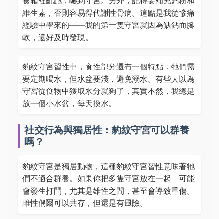
養箱裡亂跑，嚇到守宮。另外，記得要補充鈣粉和
維生素，否則容易得代謝性骨病。這點是我從慘痛
經驗中學來的——我的第一隻守宮就因為缺鈣而腳
軟，還好及時發現。
豹紋守宮習性中，食性部分還有一個特點：牠們需
要定期喝水，但水盆要淺，避免溺水。有些人以為
守宮從食物中獲取水分就夠了，其實不然，我總是
放一個小水盆，每天換水。
社交行為與獨居性：豹紋守宮可以群養
嗎？
豹紋守宮是獨居動物，這種豹紋守宮習性意味著牠
們不適合群養。如果你把多隻守宮放在一起，可能
會發生打鬥，尤其是雄性之間，甚至會導致重傷。
雌性偶爾可以共存，但還是有風險。