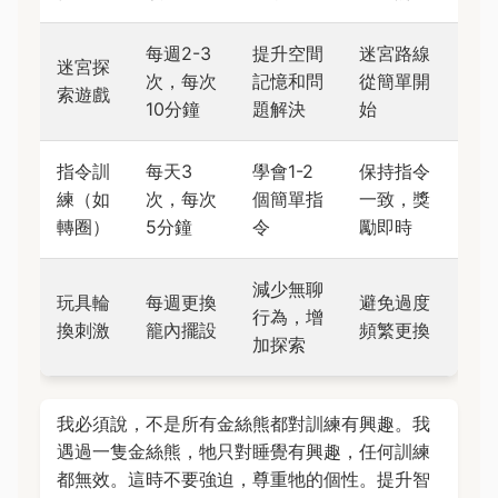
每週2-3
提升空間
迷宮路線
迷宮探
次，每次
記憶和問
從簡單開
索遊戲
10分鐘
題解決
始
指令訓
每天3
學會1-2
保持指令
練（如
次，每次
個簡單指
一致，獎
轉圈）
5分鐘
令
勵即時
減少無聊
玩具輪
每週更換
避免過度
行為，增
換刺激
籠內擺設
頻繁更換
加探索
我必須說，不是所有金絲熊都對訓練有興趣。我
遇過一隻金絲熊，牠只對睡覺有興趣，任何訓練
都無效。這時不要強迫，尊重牠的個性。提升智