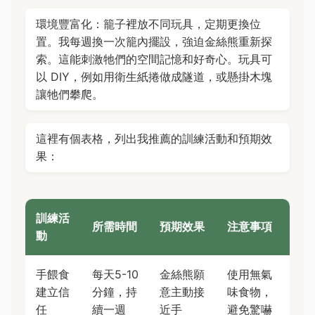
環境豐富化：籠子裡放不同玩具，定期更換位
置。我每週換一次籠內擺設，強迫金絲熊重新探
索。這能刺激牠們的空間記憶和好奇心。玩具可
以 DIY，例如用衛生紙捲做成隧道，或懸掛木塊
讓牠們攀爬。
這裡有個表格，列出我推薦的訓練活動和預期效
果：
訓練活
所需時間
預期效果
注意事項
動
手餵食
每天5-10
金絲熊願
使用無氣
建立信
分鐘，持
意主動接
味食物，
任
續一週
近手
避免驚嚇