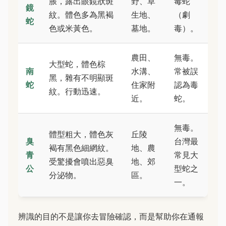
脹，露出眼鏡狀斑
野、草
毒蛇
鏡
紋。體色多為黑褐
生地、
（劇
蛇
色或米黃色。
墓地。
毒）。
農田、
無毒。
大型蛇，體色棕
南
水溝、
常被誤
黑，雜有不明顯斑
蛇
住家附
認為毒
紋。行動迅速。
近。
蛇。
無毒。
體型粗大，體色灰
丘陵
臭
台灣最
褐有黑色細網紋。
地、農
青
常見大
受驚擾會噴出惡臭
地、郊
公
型蛇之
分泌物。
區。
一。
辨識的目的不是讓你去冒險確認，而是幫助你在通報