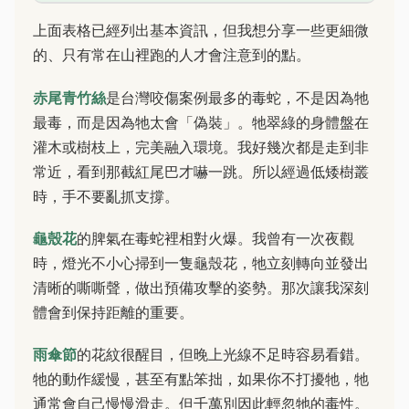
上面表格已經列出基本資訊，但我想分享一些更細微
的、只有常在山裡跑的人才會注意到的點。
赤尾青竹絲
是台灣咬傷案例最多的毒蛇，不是因為牠
最毒，而是因為牠太會「偽裝」。牠翠綠的身體盤在
灌木或樹枝上，完美融入環境。我好幾次都是走到非
常近，看到那截紅尾巴才嚇一跳。所以經過低矮樹叢
時，手不要亂抓支撐。
龜殼花
的脾氣在毒蛇裡相對火爆。我曾有一次夜觀
時，燈光不小心掃到一隻龜殼花，牠立刻轉向並發出
清晰的嘶嘶聲，做出預備攻擊的姿勢。那次讓我深刻
體會到保持距離的重要。
雨傘節
的花紋很醒目，但晚上光線不足時容易看錯。
牠的動作緩慢，甚至有點笨拙，如果你不打擾牠，牠
通常會自己慢慢滑走。但千萬別因此輕忽牠的毒性。