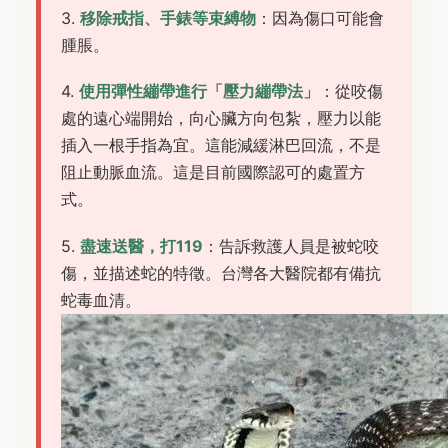
3.
移除戒指、手錶等束縛物
：因為傷口可能會
腫脹。
4.
使用彈性繃帶進行「壓力繃帶法」
：從咬傷
處的遠心端開始，向心臟方向包紮，壓力以能
插入一根手指為宜。這能減緩淋巴回流，不是
阻止動脈血流。這是目前國際認可的處置方
式。
5.
盡速送醫，打119
：告訴救護人員是被蛇咬
傷，並描述蛇的特徵。台灣各大醫院都有備抗
蛇毒血清。