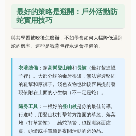
最好的策略是避開：戶外活動防
蛇實用技巧
與其學習被咬後怎麼辦，不如學會如何大幅降低遇到
蛇的機率。這些是我背包裡永遠會準備的。
衣著裝備
：穿
高幫登山鞋
和
長褲
（最好紮進襪
子裡）。大部分蛇的毒牙很短，無法穿透堅固
的鞋幫和厚褲子。淺色衣物也比較容易提前發
現依附在上面的小生物（不一定是蛇）。
隨身工具
：一根好的
登山杖
是你的最佳前導。
行進時，用登山杖打擊前方路面的草叢、落葉
堆（打草驚蛇），給蛇預警，也探測路面虛
實。頭燈或手電筒是夜間活動的必須品。