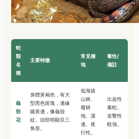
蛇
類
常見棲
毒性/
主要特徵
名
地
備註
稱
低海拔
身體黃褐色，有大
山林、
出血性
龜
型黑色斑塊，邊緣
廢耕
毒蛇。
殼
鑲黃邊，像龜殼
地、溪
攻擊性
花
紋。頭部明顯呈三
邊。夜
較強。
角形。
行性。