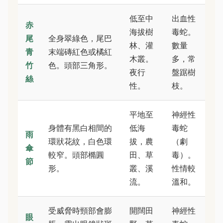
低至中
出血性
赤
海拔樹
毒蛇。
尾
全身翠綠色，尾巴
林、灌
數量
青
末端磚紅色或橘紅
木叢。
多，常
竹
色。頭部三角形。
夜行
盤踞樹
絲
性。
枝。
平地至
神經性
身體有黑白相間的
低海
毒蛇
雨
環狀花紋，白色環
拔，農
（劇
傘
較窄。頭部橢圓
田、草
毒）。
節
形。
叢、溪
性情較
流。
溫和。
受威脅時頸部會膨
開闊田
神經性
眼