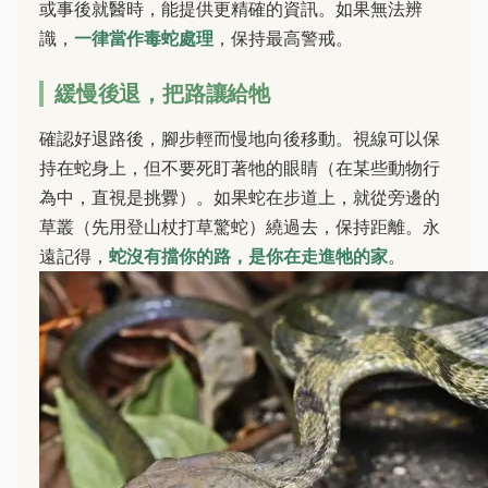
或事後就醫時，能提供更精確的資訊。如果無法辨
識，
一律當作毒蛇處理
，保持最高警戒。
緩慢後退，把路讓給牠
確認好退路後，腳步輕而慢地向後移動。視線可以保
持在蛇身上，但不要死盯著牠的眼睛（在某些動物行
為中，直視是挑釁）。如果蛇在步道上，就從旁邊的
草叢（先用登山杖打草驚蛇）繞過去，保持距離。永
遠記得，
蛇沒有擋你的路，是你在走進牠的家
。