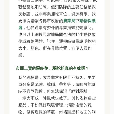
聯繫當地消防隊。但消防隊的主要任務是救
災救護，並非專業捕蛇單位，資源有限。我
更推薦聯繫各縣市政府的
農業局
或
動物保護
處
，他們通常有委外的專業捕蜂捉蛇廠商。
也可以上網搜尋當地民間合法的野生動物救
傷或移除團體。記住，通報時盡量說明蛇的
大小、顏色、所在具體位置，方便人員作
業。
市面上賣的驅蛇劑、驅蛇粉真的有效嗎？
我的經驗是，效果非常有限且不持久。主要
成分多是硫磺、樟腦、萘丸等，氣味可能讓
蛇不喜歡靠近，但無法保證「絕對驅離」。
一場大雨或一陣風就失效了。與其依賴這些
產品，不如做好環境管理：清除堆積的雜
物、修剪過長的草叢、封堵牆壁和地面的洞