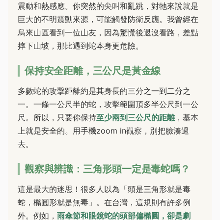
震動和熱感應。你突然的尖叫和亂跳，對牠來說就是
巨大的不明震動來源，可能觸發防衛反應。我曾經在
烏來山區看到一位山友，因為驚慌後退沒看路，差點
摔下山坡，那比遇到蛇本身更危險。
保持安全距離，三公尺是黃金線
多數蛇的攻擊距離約是其身長的三分之一到二分之
一。一條一公尺半的蛇，攻擊範圍頂多半公尺到一公
尺。所以，只要你保持
至少兩到三公尺的距離
，基本
上就是安全的。用手機zoom in觀察，別把臉湊過
去。
觀察與辨識：三角形頭一定是毒蛇嗎？
這是最大的迷思！很多人以為「頭是三角形就是毒
蛇，橢圓形就是無毒」。在台灣，這規則有許多例
外。例如，
雨傘節和眼鏡蛇的頭部偏橢圓，卻是劇