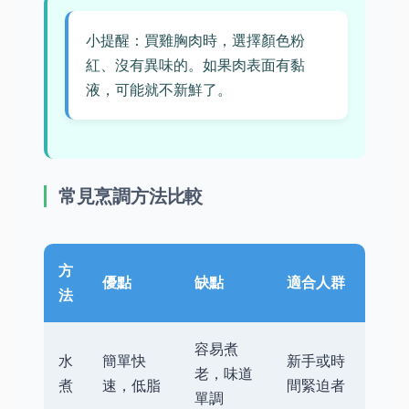
小提醒：買雞胸肉時，選擇顏色粉
紅、沒有異味的。如果肉表面有黏
液，可能就不新鮮了。
常見烹調方法比較
方
優點
缺點
適合人群
法
容易煮
水
簡單快
新手或時
老，味道
煮
速，低脂
間緊迫者
單調