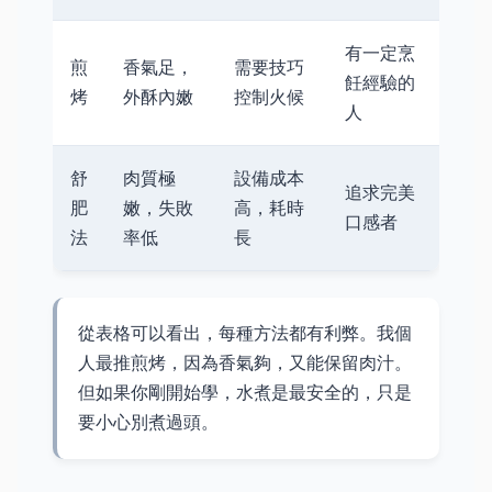
有一定烹
煎
香氣足，
需要技巧
飪經驗的
烤
外酥內嫩
控制火候
人
舒
肉質極
設備成本
追求完美
肥
嫩，失敗
高，耗時
口感者
法
率低
長
從表格可以看出，每種方法都有利弊。我個
人最推煎烤，因為香氣夠，又能保留肉汁。
但如果你剛開始學，水煮是最安全的，只是
要小心別煮過頭。