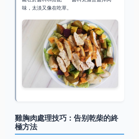
味，太淡又像在吃草。
雞胸肉處理技巧：告别乾柴的終
極方法