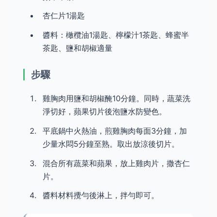
杏仁片1湯匙
醬料：橄欖油1湯匙、檸檬汁1茶匙、蜂蜜半
茶匙、鹽和胡椒適量
步驟
雞胸肉用鹽和胡椒醃10分鐘。同時，蔬菜洗
淨切好，蘋果切片後泡鹽水防變色。
平底鍋中火熱油，煎雞胸肉每面3分鐘，加
少量水悶5分鐘至熟。取出放涼後切片。
混合所有蔬菜和蘋果，放上雞肉片，撒杏仁
片。
醬料材料攪勻後淋上，拌勻即可。