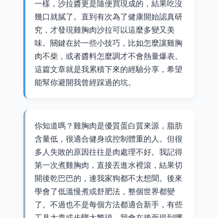
一樣，沙拉醬更是隨便買現成的，結果吃沒
幾口就膩了。直到有次為了健康開始認真研
究，才發現雞胸肉沙拉可以這麼多變又美
味。關鍵在於一些小技巧，比如怎麼讓雞胸
肉不柴，或者醬料怎麼調才不會熱量爆表。
這篇文章就是我累積下來的經驗分享，希望
能幫你避開我曾經踩過的坑。
你知道嗎？雞胸肉是優質蛋白質來源，脂肪
含量低，很適合健身或控制體重的人。但很
多人失敗的原因往往是肉處理不好。我記得
第一次煮雞胸肉，直接丟進水裡滾，結果切
開後乾巴巴的，連我家狗都不太想聞。後來
學會了低溫慢煮或舒肥法，整個世界都變
了。不過也不是每個方法都適合新手，有些
工具太貴或步驟太繁瑣，我會在後面提到哪