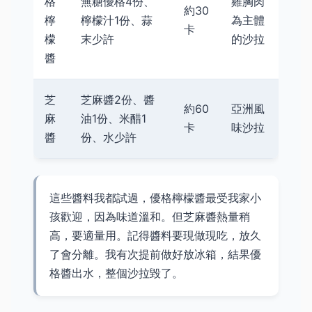
格
無糖優格4份、
雞胸肉
約30
檸
檸檬汁1份、蒜
為主體
卡
檬
末少許
的沙拉
醬
芝
芝麻醬2份、醬
約60
亞洲風
麻
油1份、米醋1
卡
味沙拉
醬
份、水少許
這些醬料我都試過，優格檸檬醬最受我家小
孩歡迎，因為味道溫和。但芝麻醬熱量稍
高，要適量用。記得醬料要現做現吃，放久
了會分離。我有次提前做好放冰箱，結果優
格醬出水，整個沙拉毀了。