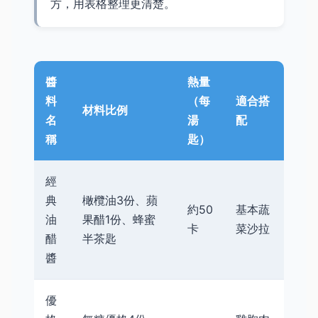
方，用表格整理更清楚。
醬
熱量
料
（每
適合搭
材料比例
名
湯
配
稱
匙）
經
典
橄欖油3份、蘋
約50
基本蔬
油
果醋1份、蜂蜜
卡
菜沙拉
醋
半茶匙
醬
優