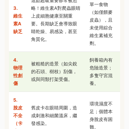
這點超級重要卻常被忽
單一食物
3.
略！維生素A對爬蟲眼睛
（如僅餵麥
維生
上皮細胞健康至關重
皮蟲），且
素A
要。長期缺乏會導致眼
未使用綜合
缺乏
睛乾燥、易感染，甚至
維生素補充
角質化。
劑。
4.
飼養箱內有
被粗糙的造景（如尖銳
物理
危險造景；
的石頭、樹枝）刮傷，
性創
多隻守宮混
或與同類打架受傷。
傷
養。
5.
環境濕度不
脫皮
舊皮卡在眼睛周圍，造
足；個體本
不全
成刺激和細菌溫床，繼
身脫皮有困
（卡
發感染。
難。