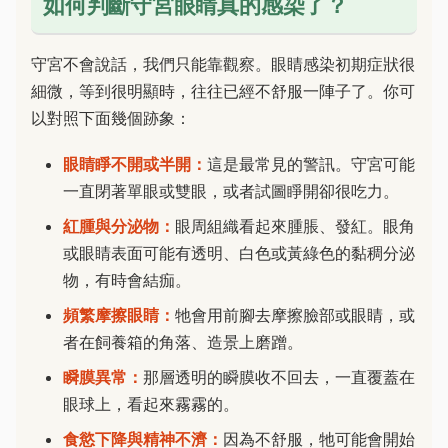
如何判斷守宮眼睛真的感染了？
守宮不會說話，我們只能靠觀察。眼睛感染初期症狀很
細微，等到很明顯時，往往已經不舒服一陣子了。你可
以對照下面幾個跡象：
眼睛睜不開或半開：
這是最常見的警訊。守宮可能
一直閉著單眼或雙眼，或者試圖睜開卻很吃力。
紅腫與分泌物：
眼周組織看起來腫脹、發紅。眼角
或眼睛表面可能有透明、白色或黃綠色的黏稠分泌
物，有時會結痂。
頻繁摩擦眼睛：
牠會用前腳去摩擦臉部或眼睛，或
者在飼養箱的角落、造景上磨蹭。
瞬膜異常：
那層透明的瞬膜收不回去，一直覆蓋在
眼球上，看起來霧霧的。
食慾下降與精神不濟：
因為不舒服，牠可能會開始