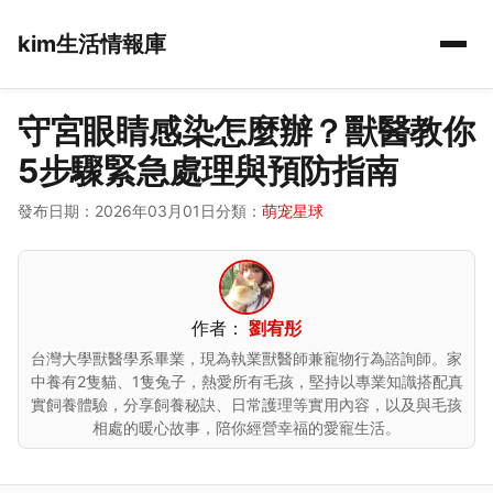
kim生活情報庫
守宮眼睛感染怎麼辦？獸醫教你
5步驟緊急處理與預防指南
發布日期：2026年03月01日
分類：
萌宠星球
作者：
劉宥彤
台灣大學獸醫學系畢業，現為執業獸醫師兼寵物行為諮詢師。家
中養有2隻貓、1隻兔子，熱愛所有毛孩，堅持以專業知識搭配真
實飼養體驗，分享飼養秘訣、日常護理等實用內容，以及與毛孩
相處的暖心故事，陪你經營幸福的愛寵生活。