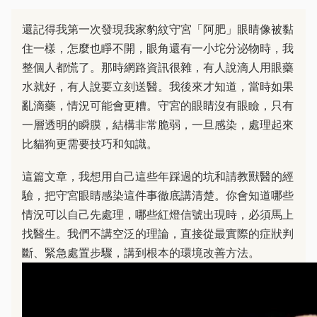
還記得我第一次發現我家豹紋守宮「阿肥」眼睛像被黏
住一樣，怎麼也睜不開，眼角還有一小坨分泌物時，我
整個人都慌了。那時網路資訊很雜，有人說滴人用眼藥
水就好，有人說要立刻送醫。我後來才知道，當時如果
亂滴藥，情況可能會更糟。守宮的眼睛沒有眼瞼，只有
一層透明的瞬膜，結構非常脆弱，一旦感染，處理起來
比貓狗更需要技巧和知識。
這篇文章，我想用自己這些年踩過的坑和請教獸醫的經
驗，把守宮眼睛感染這件事徹底講清楚。你會知道哪些
情況可以自己先處理，哪些紅燈信號出現時，必須馬上
找醫生。我們不講空泛的理論，直接從最實際的症狀判
斷、緊急處置步驟，講到根本的環境改善方法。