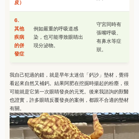
皮）
6.
守宮同時有
其他
例如嚴重的呼吸道感
張嘴呼吸、
疾病
染，也可能導致眼睛出
有鼻水等症
的併
現分泌物。
狀。
發症
我自己犯過的錯，就是早年太迷信「鈣沙」墊材，覺得
看起來自然又補鈣。結果阿肥在挖掘時揚起的粉塵，很
可能就是它第一次眼睛發炎的元兇。後來我諮詢的獸醫
也證實，許多眼睛反覆發炎的案例，都跟不合適的墊材
有關。