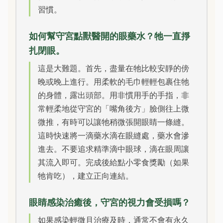
習慣。
如何幫守宮點獸醫開的眼藥水？牠一直掙
扎閉眼。
這是大難題。首先，盡量在牠比較安靜的傍
晚或晚上進行。用柔軟的毛巾輕輕包裹住牠
的身體，露出頭部。用非慣用手的手指，非
常輕柔地從守宮的「嘴角後方」臉側往上微
微推，有時可以讓牠稍微張開眼睛一條縫。
這時快速將一滴藥水滴在眼縫處，藥水會滲
進去。不要追求精準滴中眼球，滴在眼周讓
其流入即可。完成後給點小零食獎勵（如果
牠肯吃），建立正向連結。
眼睛感染治癒後，守宮的視力會受損嗎？
如果感染輕微且治療及時，通常不會有永久