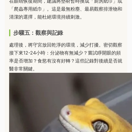
在眼睛恢復期間，建議將墊材暫時換成「廚房紙巾」或
「爬蟲專用紙巾」。這是最無粉塵、最易觀察排泄物和
清潔的選擇，能杜絕環境持續刺激。
步驟五：觀察與記錄
處理後，將守宮放回乾淨的環境，減少打擾。密切觀察
接下來12-24小時：分泌物有無減少？嘗試睜開眼的頻
率是否增加？食慾有沒有好轉？這些記錄對後續是否就
醫非常關鍵。