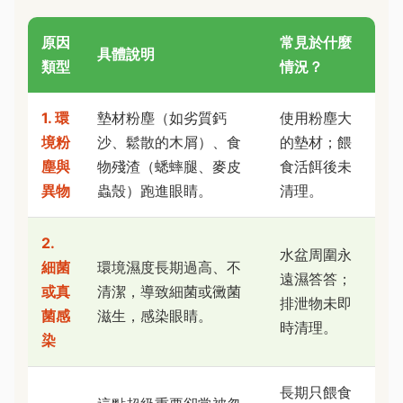
原因
常見於什麼
具體說明
類型
情況？
1. 環
墊材粉塵（如劣質鈣
使用粉塵大
境粉
沙、鬆散的木屑）、食
的墊材；餵
塵與
物殘渣（蟋蟀腿、麥皮
食活餌後未
異物
蟲殼）跑進眼睛。
清理。
2.
水盆周圍永
細菌
環境濕度長期過高、不
遠濕答答；
或真
清潔，導致細菌或黴菌
排泄物未即
菌感
滋生，感染眼睛。
時清理。
染
長期只餵食