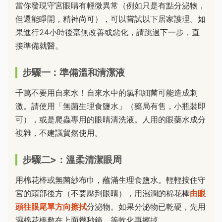
當你發現守宮眼睛有輕微異常（例如只是有點分泌物，
但還能睜開，精神尚可），可以嘗試以下居家護理。如
果進行24小時後毫無改善或惡化，請跳過下一步，直
接準備就醫。
步驟一：準備溫和清潔液
千萬不要用自來水！自來水中的氯和細菌可能造成刺
激。請使用「無菌生理食鹽水」（藥局有售，小瓶裝即
可），或是爬蟲專用的眼睛清洗液。人用的眼藥水成分
複雜，不建議貿然使用。
步驟二>：溫柔清潔眼周
用棉花棒或無菌紗布巾，蘸滿生理食鹽水。輕輕按住守
宮的頭部後方（不要壓到眼睛），用濕潤的棉花棒
由眼
頭往眼尾單方向擦拭
分泌物。如果分泌物已乾硬，先用
濕棉花棒敷在上面幾秒鐘，等軟化再擦掉。