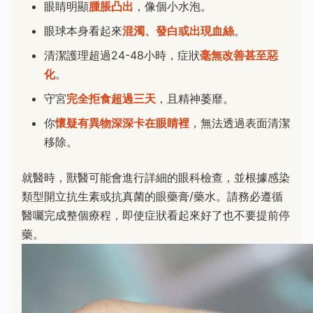
眼睛明顯
腫脹凸出
，像個小水泡。
眼球本身看起來
混濁、發白或出現血絲
。
清潔護理超過24-48小時，症狀
毫無改善甚至惡
化
。
守宮
完全拒食超過三天
，且精神萎靡。
你
懷疑有異物深深卡在眼睛裡
，無法透過表面清潔
移除。
就醫時，獸醫可能會進行詳細的眼科檢查，並根據感染
類型開立抗生素或抗真菌的眼藥膏/藥水。請務必遵循
醫囑完成整個療程，即使症狀看起來好了也不要提前停
藥。