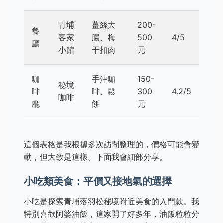
青埔
薑絲大
200-
餐
客家
腸、梅
500
4/5
廳
小館
干扣肉
元
咖
手沖咖
150-
秘境
啡
啡、鬆
300
4.2/5
咖啡
廳
餅
元
這個表格是我根據多次訪問整理的，價格可能會變
動，但大致是這樣。下面我會細部分享。
小吃類美食：平價又接地氣的選擇
小吃是探索青埔落羽松秘境附近美食的入門款。我
特別喜歡阿婆油飯，這家開了好多年，油飯粒粒分