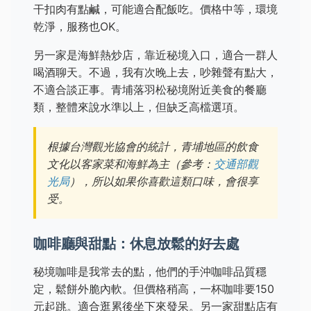
干扣肉有點鹹，可能適合配飯吃。價格中等，環境
乾淨，服務也OK。
另一家是海鮮熱炒店，靠近秘境入口，適合一群人
喝酒聊天。不過，我有次晚上去，吵雜聲有點大，
不適合談正事。青埔落羽松秘境附近美食的餐廳
類，整體來說水準以上，但缺乏高檔選項。
根據台灣觀光協會的統計，青埔地區的飲食
文化以客家菜和海鮮為主（參考：
交通部觀
光局
），所以如果你喜歡這類口味，會很享
受。
咖啡廳與甜點：休息放鬆的好去處
秘境咖啡是我常去的點，他們的手沖咖啡品質穩
定，鬆餅外脆內軟。但價格稍高，一杯咖啡要150
元起跳。適合逛累後坐下來發呆。另一家甜點店有