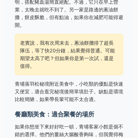
明，搭配豬血湯簡直絕配。不過，它只在早上營
業，太晚去就吃不到了。另一家是路邊的蔥油餅
攤，餅皮酥脆，但有點油，如果你在減肥可能得避
開。
老實說，我有次周末去，蔥油餅攤排了超長
隊伍，等了快20分鐘，結果覺得普通。可能
期望太高了吧？但如果你是第一次試，還是
值得。
青埔落羽松秘境附近美食中，小吃類的優點是快速
又便宜，適合逛完秘境後簡單填肚子。缺點是環境
比較簡陋，如果帶長輩可能不太合適。
餐廳類美食：適合聚餐的場所
如果你想坐下來好好吃一頓，青埔客家小館是個不
錯的選擇。他們的薑絲大腸酸香夠味，但我覺得梅