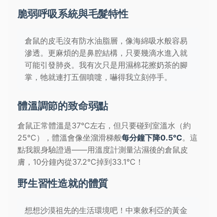
脆弱呼吸系統與毛髮特性
倉鼠的皮毛沒有防水油脂層，像海綿吸水般容易
滲透。更麻煩的是鼻腔結構，只要幾滴水進入就
可能引發肺炎。我有次只是用濕棉花擦奶茶的腳
掌，牠就連打五個噴嚏，嚇得我立刻停手。
體溫調節的致命弱點
倉鼠正常體溫是37°C左右，但只要碰到室溫水（約
25°C），體溫會像坐溜滑梯般
每分鐘下降0.5°C
。這
點我親身驗證過——用溫度計測量沾濕後的倉鼠皮
膚，10分鐘內從37.2°C掉到33.1°C！
野生習性造就的體質
想想沙漠祖先的生活環境吧！中東敘利亞的黃金