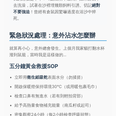
去洗澡，試著在沙裡埋幾顆飼料引誘。切記
絕對
不要強迫
！曾經有倉鼠因驚嚇過度在浴沙中猝
死。
緊急狀況處理：意外沾水怎麼辦
就算再小心，意外總會發生。上個月我家貓打翻水杯
潑到鼠籠，當時我是這樣做的...
五分鐘黃金救援SOP
立即用
衛生紙吸乾
表面水分（勿揉搓）
開啟保暖燈保持環境30°C（或用暖包裹毛巾）
檢查口鼻有無進水（若有則輕拍背部）
給予高熱量食物補充能量（南瓜籽或起司）
密集觀察24小時（每2小時檢查呼吸狀態）