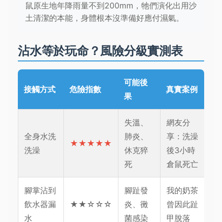
鼠原生地年降雨量不到200mm，牠們演化出用沙
土清潔的本能，身體根本沒準備好應付濕氣。
沾水等於玩命？風險分級實測表
可能後
接觸方式
危險指數
真實案例
果
失溫、
網友分
全身水洗
肺炎、
享：洗澡
★★★★★
洗澡
休克猝
後3小時
死
倉鼠死亡
腳掌沾到
腳趾發
我的奶茶
飲水器漏
★★☆☆☆
炎、黴
曾因此趾
水
菌感染
甲脫落