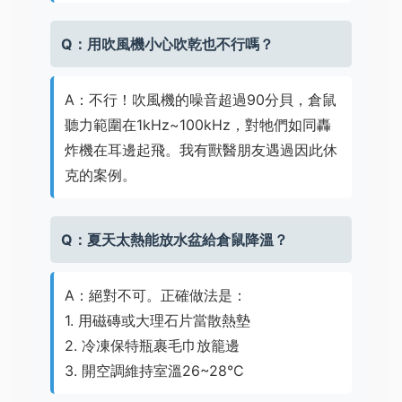
Q：用吹風機小心吹乾也不行嗎？
A：不行！吹風機的噪音超過90分貝，倉鼠
聽力範圍在1kHz~100kHz，對牠們如同轟
炸機在耳邊起飛。我有獸醫朋友遇過因此休
克的案例。
Q：夏天太熱能放水盆給倉鼠降溫？
A：絕對不可。正確做法是：
1. 用磁磚或大理石片當散熱墊
2. 冷凍保特瓶裹毛巾放籠邊
3. 開空調維持室溫26~28°C