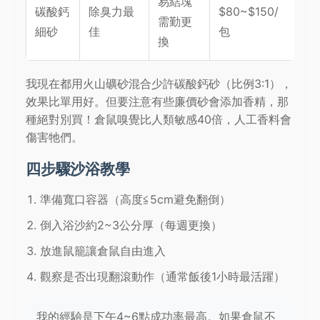
易結塊
碳酸鈣
除臭力最
$80~$150/
需勤更
細砂
佳
包
換
我現在都用火山礦砂混合少許碳酸鈣砂（比例3:1），
效果比單用好。但要注意有些廉價砂會添加香精，那
種絕對別買！倉鼠嗅覺比人類敏感40倍，人工香料會
傷害牠們。
四步驟沙浴教學
準備寬口容器（高度≦5cm避免翻倒）
倒入浴沙約2~3公分厚（每週更換）
放進鼠籠讓倉鼠自由進入
觀察是否出現翻滾動作（通常飯後1小時最活躍）
我的經驗是下午4~6點成功率最高。如果倉鼠不