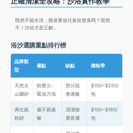
正確清潔全攻略：沙浴實作教學
既然不能水洗，難道要放任倉鼠發臭嗎？當然
不！沙浴才是正解...
浴沙選購重點排行榜
品牌類
優點
缺點
價格帶
型
天然火
粉塵少、
部分鼠
$150~$250/
山礦砂
吸油力強
會過敏
包
再生紙
最不易過
清潔效
$100~$180/
粒砂
敏
果普通
包