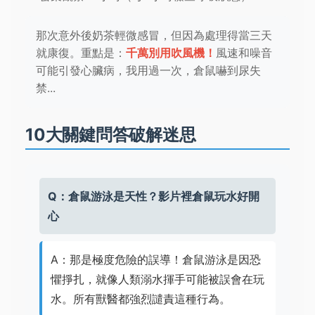
那次意外後奶茶輕微感冒，但因為處理得當三天
就康復。重點是：
千萬別用吹風機！
風速和噪音
可能引發心臟病，我用過一次，倉鼠嚇到尿失
禁...
10大關鍵問答破解迷思
Q：倉鼠游泳是天性？影片裡倉鼠玩水好開
心
A：那是極度危險的誤導！倉鼠游泳是因恐
懼掙扎，就像人類溺水揮手可能被誤會在玩
水。所有獸醫都強烈譴責這種行為。