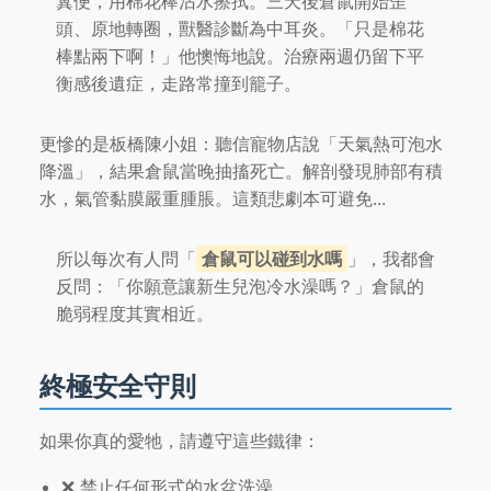
糞便，用棉花棒沾水擦拭。三天後倉鼠開始歪
頭、原地轉圈，獸醫診斷為中耳炎。「只是棉花
棒點兩下啊！」他懊悔地說。治療兩週仍留下平
衡感後遺症，走路常撞到籠子。
更慘的是板橋陳小姐：聽信寵物店說「天氣熱可泡水
降溫」，結果倉鼠當晚抽搐死亡。解剖發現肺部有積
水，氣管黏膜嚴重腫脹。這類悲劇本可避免...
所以每次有人問「
倉鼠可以碰到水嗎
」，我都會
反問：「你願意讓新生兒泡冷水澡嗎？」倉鼠的
脆弱程度其實相近。
終極安全守則
如果你真的愛牠，請遵守這些鐵律：
❌ 禁止任何形式的水盆洗澡