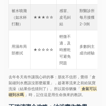
被水噴濺
感冒、
獸醫診所
（如水杯
★★★☆☆
皮毛糾
每月接獲
打翻）
結
2-3例
輕微不
適，及
用濕布局
多數飼主
★☆☆☆☆
時擦乾
部擦拭
成功經驗
可避免
問題
去年冬天有件讓我心碎的事：朋友不信邪，覺得「倉
鼠碰到水應該沒那麼嚴重」，趁著寒流來之前給鼠寶
洗澡（結果你也猜到了）。所以當你猶豫「
倉鼠可以
碰到水嗎
」時，記住這是用生命換來的教訓。