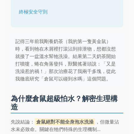
終極安全守則
記得三年前我剛養奶茶（我的第一隻黃金鼠）
時，看到牠在木屑裡打滾沾到排泄物，想都沒想
就接了一盆溫水幫牠洗澡。結果第二天奶茶開始
打噴嚏，蜷在角落發抖，獸醫搖著頭說：「又是
洗澡惹的禍！」那次治療花了我兩千多塊，從此
我徹底研究「倉鼠可以碰到水嗎」這個問題。
為什麼倉鼠超級怕水？解密生理構
造
先說結論：
倉鼠絕對不能全身泡水洗澡
，但微量沾
水未必致命。關鍵在牠們特殊的生理機制...