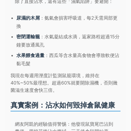
除了直接沾水，還有這些「濕氣陷阱」要避開：
尿濕的木屑
：氨氣會損害呼吸道，每2天需局部更
換
密閉運輸籠
：水氣凝結成水滴，返家路程超過15分
鐘要放通風孔
水果餵食過量
：西瓜等含水量高食物會導致軟便沾
黏毛髮
我現在每週用溼度計監測鼠籠環境，維持在
40%~50%最理想。超過60%就要開除濕機，否則黴
菌滋生速度會快三倍。
真實案例：沾水如何毀掉倉鼠健康
網友阿凱的經驗值得警惕：他發現鼠寶尾巴沾到