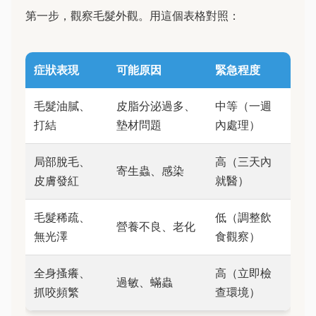
第一步，觀察毛髮外觀。用這個表格對照：
症狀表現
可能原因
緊急程度
毛髮油膩、
皮脂分泌過多、
中等（一週
打結
墊材問題
內處理）
局部脫毛、
高（三天內
寄生蟲、感染
皮膚發紅
就醫）
毛髮稀疏、
低（調整飲
營養不良、老化
無光澤
食觀察）
全身搔癢、
高（立即檢
過敏、蟎蟲
抓咬頻繁
查環境）