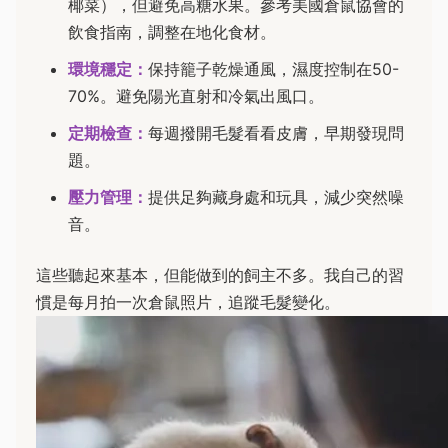
椰菜），但避免高糖水果。參考美國倉鼠協會的
飲食指南，調整在地化食材。
環境穩定：
保持籠子乾燥通風，濕度控制在50-
70%。避免陽光直射和冷氣出風口。
定期檢查：
每週撥開毛髮看看皮膚，早期發現問
題。
壓力管理：
提供足夠藏身處和玩具，減少突然噪
音。
這些聽起來基本，但能做到的飼主不多。我自己的習
慣是每月拍一次倉鼠照片，追蹤毛髮變化。