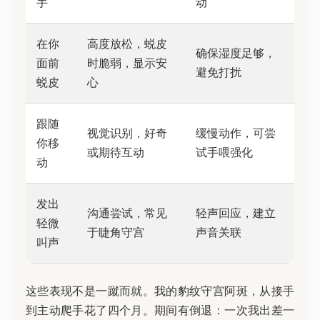
手
动
在你
高度放松，蜕皮
确保湿度足够，
面前
时脆弱，显示安
避免打扰
蜕皮
心
跟随
视觉识别，好奇
缓慢动作，可尝
你移
或期待互动
试手喂强化
动
发出
沟通尝试，常见
轻声回应，建立
轻微
于睫角守宫
声音关联
叫声
这些表现不是一蹴而就。我的豹纹守宫阿斑，从接手
到主动爬手花了四个月。期间有倒退：一次我出差一