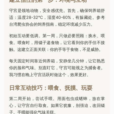
守宫是领地动物，安全感优先。首先，确保饲养箱舒
适：温度28-32°C，湿度40-60%，有躲藏处。参考
台湾爬虫协会的饲养指南，稳定环境减少压力。
初始互动要低调。第一周，只做必要照顾：换水、喂
食。喂食时，用镊子递食物，让它看到你的手但不接
触。这建立正面关联：你的手等于食物，不是威胁。
每天固定时间靠近饲养箱，安静坐几分钟，让它熟悉
你的脸和气味。别直盯它，守宫可能视之为捕食者。
我习惯在晚上守宫活跃时做这个，效果更好。
日常互动技巧：喂食、抚摸、玩耍
第二周开始，尝试手喂。用面包虫或蟋蟀，放在掌
心，让守宫自行取食。如果它犹豫，别强迫，改回镊
子。手喂能强化气味关联。