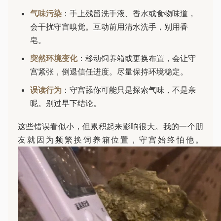
气味污染
：手上残留洗手液、香水或食物味道，
会干扰守宫嗅觉。互动前用清水洗手，别用香
皂。
突然环境变化
：移动饲养箱或更换布置，会让守
宫紧张，倒退信任进度。尽量保持环境稳定。
误读行为
：守宫舔你可能只是探索气味，不是亲
昵。别过早下结论。
这些错误看似小，但累积起来影响很大。我的一个朋
友就因为频繁换饲养箱位置，守宫始终怕他。