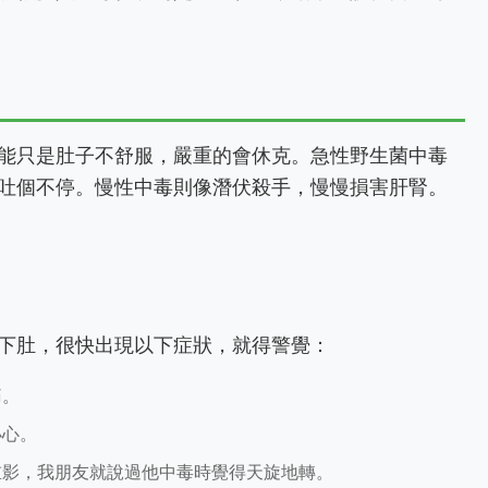
能只是肚子不舒服，嚴重的會休克。急性野生菌中毒
吐個不停。慢性中毒則像潛伏殺手，慢慢損害肝腎。
下肚，很快出現以下症狀，就得警覺：
痛。
小心。
重影，我朋友就說過他中毒時覺得天旋地轉。