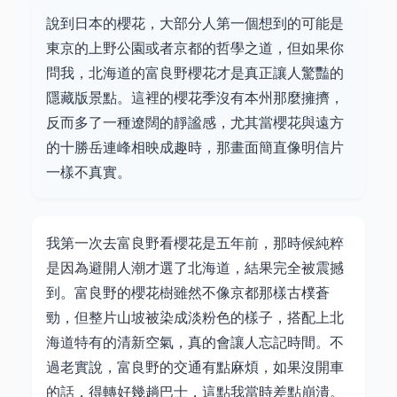
說到日本的櫻花，大部分人第一個想到的可能是
東京的上野公園或者京都的哲學之道，但如果你
問我，北海道的富良野櫻花才是真正讓人驚豔的
隱藏版景點。這裡的櫻花季沒有本州那麼擁擠，
反而多了一種遼闊的靜謐感，尤其當櫻花與遠方
的十勝岳連峰相映成趣時，那畫面簡直像明信片
一樣不真實。
我第一次去富良野看櫻花是五年前，那時候純粹
是因為避開人潮才選了北海道，結果完全被震撼
到。富良野的櫻花樹雖然不像京都那樣古樸蒼
勁，但整片山坡被染成淡粉色的樣子，搭配上北
海道特有的清新空氣，真的會讓人忘記時間。不
過老實說，富良野的交通有點麻煩，如果沒開車
的話，得轉好幾趟巴士，這點我當時差點崩潰。