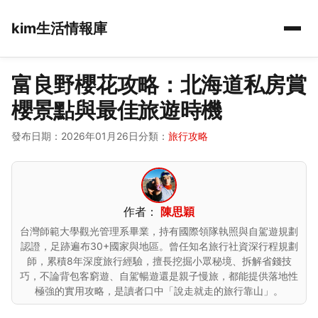
kim生活情報庫
富良野櫻花攻略：北海道私房賞
櫻景點與最佳旅遊時機
發布日期：2026年01月26日
分類：
旅行攻略
作者：
陳思穎
台灣師範大學觀光管理系畢業，持有國際領隊執照與自駕遊規劃
認證，足跡遍布30+國家與地區。曾任知名旅行社資深行程規劃
師，累積8年深度旅行經驗，擅長挖掘小眾秘境、拆解省錢技
巧，不論背包客窮遊、自駕暢遊還是親子慢旅，都能提供落地性
極強的實用攻略，是讀者口中「說走就走的旅行靠山」。