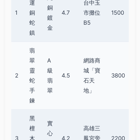
運
台中玉
銅
1
銅
4.7
市攤位
1500
鍍
蛇
B5
金
鎮
翡
翠
A
網路商
靈
級
城「寶
2
4.5
3800
蛇
翡
石天
手
翠
地」
鍊
黑
實
檀
高雄三
心
3
木
4.2
鳳宮旁
2200