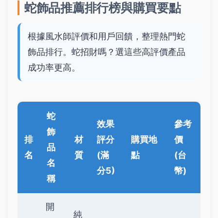
蛇飾品推薦排行榜與購買要點
根據風水師評價和用戶回饋，整理熱門蛇
飾品排行。蛇招財嗎？選這些高評價產品
成功率更高。
蛇
效果
參考
飾
排
材
評分
購買地
價
品
名
質
(滿
點
(台
名
分5)
幣)
稱
開
純