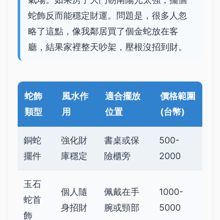
蛇飾反而能穩定財運。問題是，很多人忽
略了這點，像我鄰居買了個金蛇放在客
廳，結果家裡整天吵架，壓根沒招到財。
蛇飾
風水作
適合擺放
價格範圍
類型
用
位置
(台幣)
銅蛇
強化財
書桌或保
500-
擺件
庫穩定
險櫃旁
2000
玉石
個人隨
佩戴在手
1000-
蛇首
身招財
腕或頸部
5000
飾