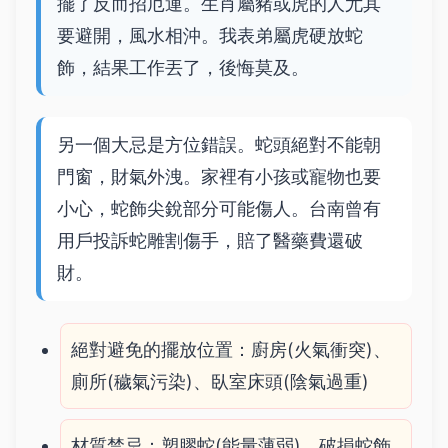
擺了反而招厄運。生肖屬豬或虎的人尤其
要避開，風水相沖。我表弟屬虎硬放蛇
飾，結果工作丟了，後悔莫及。
另一個大忌是方位錯誤。蛇頭絕對不能朝
門窗，財氣外洩。家裡有小孩或寵物也要
小心，蛇飾尖銳部分可能傷人。台南曾有
用戶投訴蛇雕割傷手，賠了醫藥費還破
財。
絕對避免的擺放位置：廚房(火氣衝突)、
廁所(穢氣污染)、臥室床頭(陰氣過重)
材質禁忌：塑膠蛇(能量薄弱)、破損蛇飾