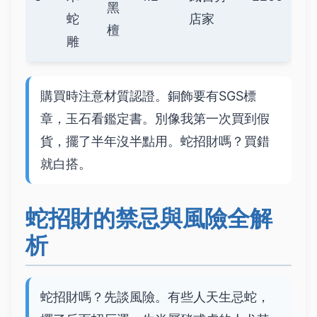
黑
蛇
店家
檀
雕
購買時注意材質認證。銅飾要有SGS標
章，玉石看鑑定書。別像我第一次買到假
貨，擺了半年沒半點用。蛇招財嗎？買錯
就白搭。
蛇招財的禁忌與風險全解
析
蛇招財嗎？先談風險。有些人天生忌蛇，