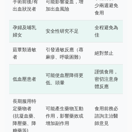
手術前後/有
可能影響凝血，增
少兩週避免
出血狀況者
加出血風險
食用
孕婦及哺乳
全程避免為
安全性研究不足
婦女
佳
菇蕈類過敏
引發過敏反應（蕁
絕對禁止
者
麻疹、呼吸困難）
謹慎食用，
可能使血壓降得更
低血壓患者
密切注意身
低、頭暈
體反應
長期服用特
定藥物者
可能產生藥物互動
食用前務必
(抗凝血藥、
作用，影響藥效或
諮詢主治醫
降壓藥、降
增加副作用
師意見
糖藥等)