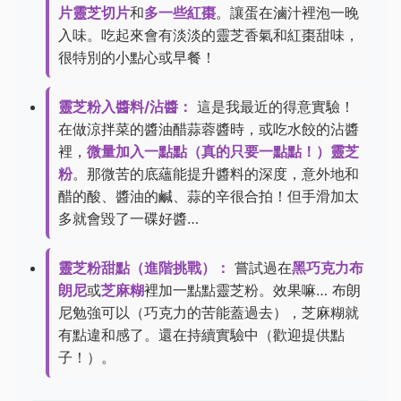
片靈芝切片
和
多一些紅棗
。讓蛋在滷汁裡泡一晚
入味。吃起來會有淡淡的靈芝香氣和紅棗甜味，
很特別的小點心或早餐！
靈芝粉入醬料/沾醬：
這是我最近的得意實驗！
在做涼拌菜的醬油醋蒜蓉醬時，或吃水餃的沾醬
裡，
微量加入一點點（真的只要一點點！）靈芝
粉
。那微苦的底蘊能提升醬料的深度，意外地和
醋的酸、醬油的鹹、蒜的辛很合拍！但手滑加太
多就會毀了一碟好醬…
靈芝粉甜點（進階挑戰）：
嘗試過在
黑巧克力布
朗尼
或
芝麻糊
裡加一點點靈芝粉。效果嘛… 布朗
尼勉強可以（巧克力的苦能蓋過去），芝麻糊就
有點違和感了。還在持續實驗中（歡迎提供點
子！）。