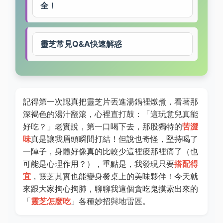
全！
靈芝常見Q&A快速解惑
記得第一次認真把靈芝片丟進湯鍋裡燉煮，看著那
深褐色的湯汁翻滾，心裡直打鼓：「這玩意兒真能
好吃？」老實說，第一口喝下去，那股獨特的
苦澀
味
真是讓我眉頭瞬間打結！但說也奇怪，堅持喝了
一陣子，身體好像真的比較少這裡痠那裡痛了（也
可能是心理作用？），重點是，我發現只要
搭配得
宜
，靈芝其實也能變身餐桌上的美味夥伴！今天就
來跟大家掏心掏肺，聊聊我這個貪吃鬼摸索出來的
「
靈芝怎麼吃
」各種妙招與地雷區。