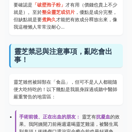
要確認是
「破壁孢子粉」
才有用（價錢也貴上不少
就是）。至於
整朵靈芝或切片
，優點是成分完整，
但缺點就是要
煮夠久
才能把有效成分釋放出來，像
我這種懶人常常沒耐心…
靈芝禁忌與注意事項，亂吃會出
事！
靈芝雖然被歸類在「食品」，但可不是人人都能隨
便大吃特吃的！以下幾點是我親身踩過或聽中醫師
嚴重警告的地雷區：
手術前後、正在出血的朋友：
靈芝有
抗凝血
的效
果。我阿姨開刀前兩週還喝靈芝雞湯，被醫生罵
到臭頭！術後傷口還沒完全癒合前也最好避免。