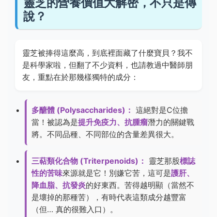
靈芝的營養價值大解密，不只是傳
說？
靈芝被捧得這麼高，到底裡面藏了什麼寶貝？我不
是科學家啦，但翻了不少資料，也請教過中醫師朋
友，重點在於那幾樣獨特的成分：
多醣體 (Polysaccharides)：
這絕對是C位擔
當！被認為是
提升免疫力、抗腫瘤
潛力的關鍵戰
將。不同品種、不同部位的含量差異很大。
三萜類化合物 (Triterpenoids)：
靈芝那股
標誌
性的苦味
來源就是它！別嫌它苦，這可是
護肝、
降血脂、抗發炎
的好東西。苦得越明顯（當然不
是壞掉的那種苦），有時代表這類成分越豐富
（但… 真的很難入口）。