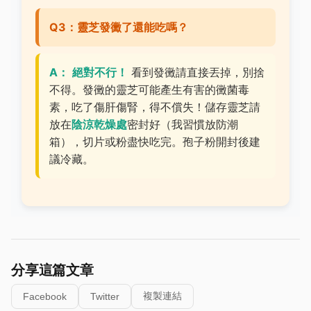
Q3：靈芝發黴了還能吃嗎？
A：
絕對不行！
看到發黴請直接丟掉，別捨
不得。發黴的靈芝可能產生有害的黴菌毒
素，吃了傷肝傷腎，得不償失！儲存靈芝請
放在
陰涼乾燥處
密封好（我習慣放防潮
箱），切片或粉盡快吃完。孢子粉開封後建
議冷藏。
分享這篇文章
複製連結
Facebook
Twitter