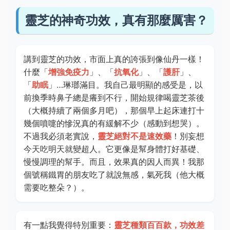
靈芝的神奇功效，真有那麼厲害？
講到靈芝的功效，市面上真的誇張到像仙丹一樣！
什麼「
增強免疫力
」、「
抗氧化
」、「
護肝
」、
「
助眠
」…琳瑯滿目。我自己最明顯的感受是，以
前換季時鼻子總是癢到不行，開始規律喝靈芝茶後
（大概持續了兩個多月吧），那個早上起床連打十
幾個噴嚏的慘況真的有緩解不少（感動到想哭）。
不過我必須老實說，
靈芝絕對不是速效藥
！別妄想
今天吃明天就變超人。它更像是幫身體打好基礎、
慢慢調理的幫手。而且，效果真的因人而異！我那
個號稱鐵胃的朋友吃了就說無感，氣死我（他大概
需要吃整朵？）。
有一點我覺得特別重要：
靈芝種類百百款，功效差