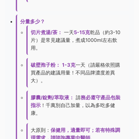
分量多少？
切片煮湯/茶：
一天
5-15克
乾品（約3-10
片）是常見建議量，煮成1000ml左右飲
用。
破壁孢子粉：
1-3克
一天（請嚴格依照購
買產品的建議用量！不同品牌濃度差異
大）。
膠囊/錠劑/萃取液：
請
務必遵守產品包裝
指示
！千萬別自己加量，以為多吃多健
康。
大原則：
保健用，適量即可；若有特殊調
理需求，請諮詢專業中醫師。