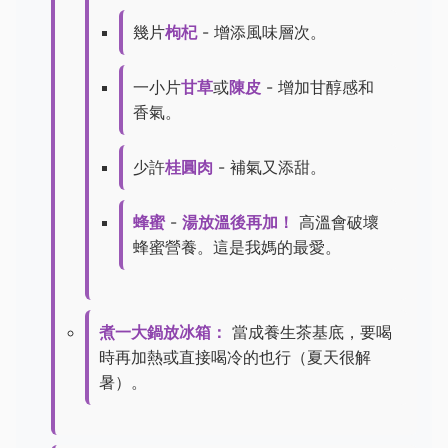
幾片
枸杞
- 增添風味層次。
一小片
甘草
或
陳皮
- 增加甘醇感和
香氣。
少許
桂圓肉
- 補氣又添甜。
蜂蜜
-
湯放溫後再加！
高溫會破壞
蜂蜜營養。這是我媽的最愛。
煮一大鍋放冰箱：
當成養生茶基底，要喝
時再加熱或直接喝冷的也行（夏天很解
暑）。