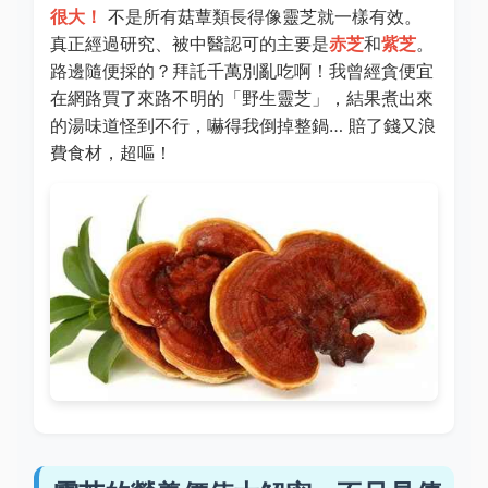
很大！
不是所有菇蕈類長得像靈芝就一樣有效。
真正經過研究、被中醫認可的主要是
赤芝
和
紫芝
。
路邊隨便採的？拜託千萬別亂吃啊！我曾經貪便宜
在網路買了來路不明的「野生靈芝」，結果煮出來
的湯味道怪到不行，嚇得我倒掉整鍋… 賠了錢又浪
費食材，超嘔！