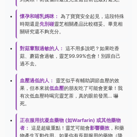
懷孕和哺乳媽咪：
為了寶寶安全起見，這段特殊
時期還是
先別碰
靈芝相關產品比較穩妥。畢竟相
關研究還不夠充分。
對菇蕈類過敏的人：
這不用多說吧？如果吃香
菇、蘑菇會過敏，靈芝99.99%也會！別跟自己
過不去。
血壓過低的人：
靈芝似乎有輔助調節血壓的效
果，但本來就
低血壓
的朋友吃了可能會更暈！我
有次低血壓時喝完靈芝茶，真的眼前發黑… 嚇
死。
正在服用抗凝血藥物 (如Warfarin) 或其他藥物
者：
這是超級重點！靈芝可能會
影響藥效
，和藥
物產生互動作用。如果你有長期服用的藥物（降