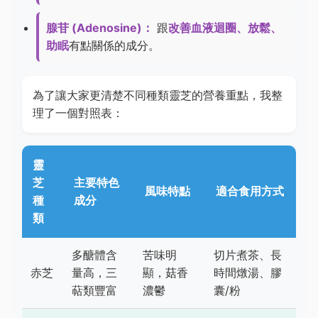
腺苷 (Adenosine)：
跟
改善血液迴圈、放鬆、
助眠
有點關係的成分。
為了讓大家更清楚不同種類靈芝的營養重點，我整
理了一個對照表：
靈
芝
主要特色
風味特點
適合食用方式
種
成分
類
多醣體含
苦味明
切片煮茶、長
赤芝
量高，三
顯，菇香
時間燉湯、膠
萜類豐富
濃鬱
囊/粉