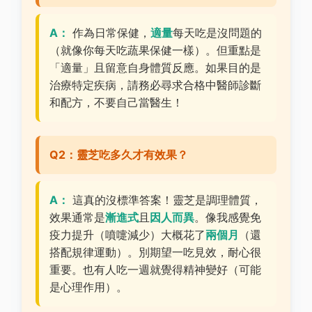
A：
作為日常保健，
適量
每天吃是沒問題的
（就像你每天吃蔬果保健一樣）。但重點是
「適量」且留意自身體質反應。如果目的是
治療特定疾病，請務必尋求合格中醫師診斷
和配方，不要自己當醫生！
Q2：靈芝吃多久才有效果？
A：
這真的沒標準答案！靈芝是調理體質，
效果通常是
漸進式
且
因人而異
。像我感覺免
疫力提升（噴嚏減少）大概花了
兩個月
（還
搭配規律運動）。別期望一吃見效，耐心很
重要。也有人吃一週就覺得精神變好（可能
是心理作用）。