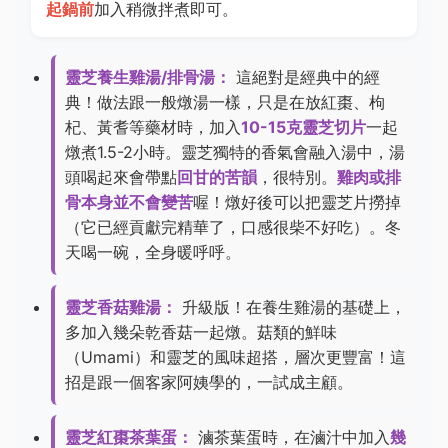
起鍋前
加入稍微拌煮即可。
靈芝養生雞湯/排骨湯：
這絕對是經典中的經
典！做法跟一般燉湯一樣，只是在放紅棗、枸
杞、黃耆等藥材時，加入
10-15克靈芝切片
一起
燉煮1.5-2小時。靈芝獨特的香氣會融入湯中，湯
頭喝起來會帶點
回甘的苦韻
，很特別。
雞肉或排
骨本身並不會變苦
喔！燉好後可以把靈芝片撈掉
（它已經貢獻完精華了，口感很柴不好吃）。冬
天喝一碗，全身暖呼呼。
靈芝香菇雞湯：
升級版！在養生雞湯的基礎上，
多加入幾朵乾香菇一起燉。菇類的鮮味
（Umami）和靈芝的風味超搭，層次更豐富！這
招是跟一個客家阿姨學的，一試成主顧。
靈芝紅棗茶葉蛋：
滷茶葉蛋時，在滷汁中加入
幾