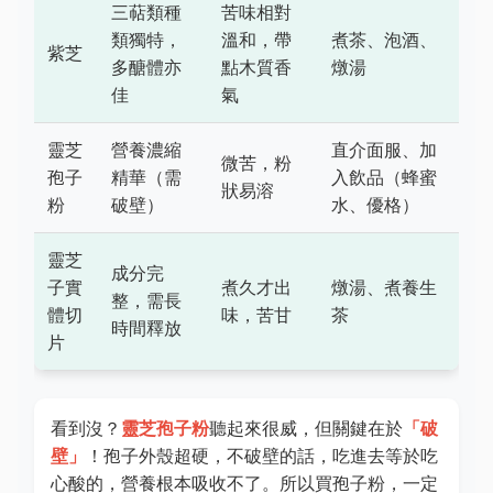
三萜類種
苦味相對
類獨特，
溫和，帶
煮茶、泡酒、
紫芝
多醣體亦
點木質香
燉湯
佳
氣
靈芝
營養濃縮
直介面服、加
微苦，粉
孢子
精華（需
入飲品（蜂蜜
狀易溶
粉
破壁）
水、優格）
靈芝
成分完
子實
煮久才出
燉湯、煮養生
整，需長
體切
味，苦甘
茶
時間釋放
片
看到沒？
靈芝孢子粉
聽起來很威，但關鍵在於
「破
壁」
！孢子外殼超硬，不破壁的話，吃進去等於吃
心酸的，營養根本吸收不了。所以買孢子粉，一定