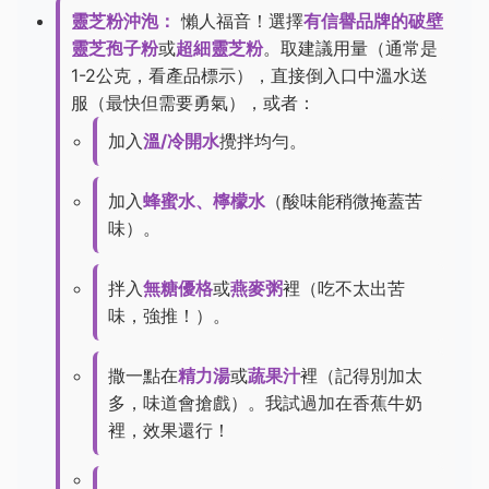
靈芝粉沖泡：
懶人福音！選擇
有信譽品牌的破壁
靈芝孢子粉
或
超細靈芝粉
。取建議用量（通常是
1-2公克，看產品標示），直接倒入口中溫水送
服（最快但需要勇氣），或者：
加入
溫/冷開水
攪拌均勻。
加入
蜂蜜水、檸檬水
（酸味能稍微掩蓋苦
味）。
拌入
無糖優格
或
燕麥粥
裡（吃不太出苦
味，強推！）。
撒一點在
精力湯
或
蔬果汁
裡（記得別加太
多，味道會搶戲）。我試過加在香蕉牛奶
裡，效果還行！