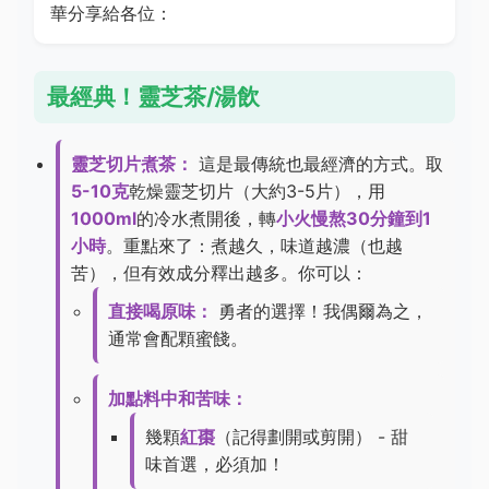
華分享給各位：
最經典！靈芝茶/湯飲
靈芝切片煮茶：
這是最傳統也最經濟的方式。取
5-10克
乾燥靈芝切片（大約3-5片），用
1000ml
的冷水煮開後，轉
小火慢熬30分鐘到1
小時
。重點來了：煮越久，味道越濃（也越
苦），但有效成分釋出越多。你可以：
直接喝原味：
勇者的選擇！我偶爾為之，
通常會配顆蜜餞。
加點料中和苦味：
幾顆
紅棗
（記得劃開或剪開） - 甜
味首選，必須加！