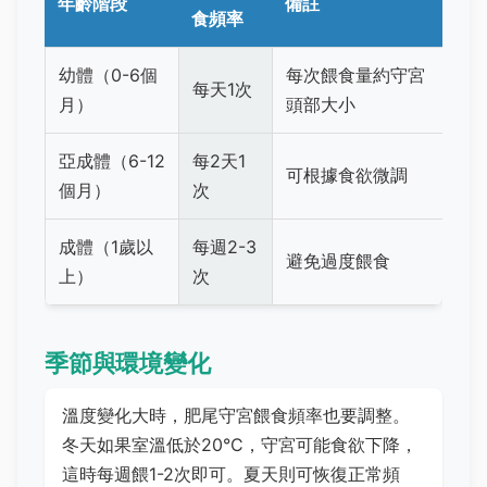
年齡階段
備註
食頻率
幼體（0-6個
每次餵食量約守宮
每天1次
月）
頭部大小
亞成體（6-12
每2天1
可根據食欲微調
個月）
次
成體（1歲以
每週2-3
避免過度餵食
上）
次
季節與環境變化
溫度變化大時，肥尾守宮餵食頻率也要調整。
冬天如果室溫低於20°C，守宮可能食欲下降，
這時每週餵1-2次即可。夏天則可恢復正常頻