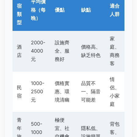
平均價
宿
適合
格（每
優點
缺點
類
人群
晚）
型
家
2000-
設施齊
酒
價格高、
庭、
4000
全、服
店
缺乏特色
商務
元
務好
客
情
1000-
價格實
品質不
民
侶、
2500
惠、環
一、隔音
宿
小家
元
境清幽
可能差
庭
青
極便
500-
背包
年
宜、社
隱私低、
1000
客、
旅
交機會
設施簡單