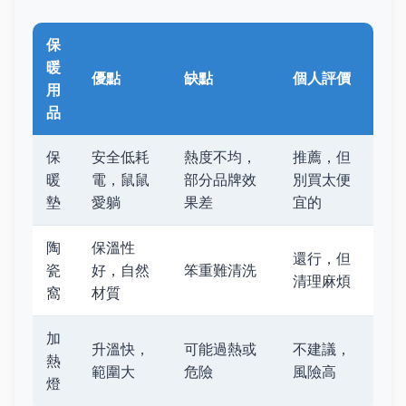
保
暖
優點
缺點
個人評價
用
品
保
安全低耗
熱度不均，
推薦，但
暖
電，鼠鼠
部分品牌效
別買太便
墊
愛躺
果差
宜的
陶
保溫性
還行，但
瓷
好，自然
笨重難清洗
清理麻煩
窩
材質
加
升溫快，
可能過熱或
不建議，
熱
範圍大
危險
風險高
燈