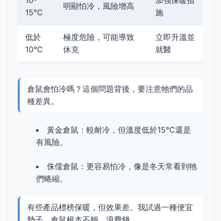
10-
加強保暖措
明顯怕冷，風險增高
15°C
施
低於
極度危險，可能導致
立即升溫並
10°C
休克
就醫
倉鼠會怕冷嗎？這個問題背後，要注意牠們的品
種差異。
黃金倉鼠：較耐冷，但溫度低於15°C還是
有風險。
侏儒倉鼠：更容易怕冷，像是冬天常看到牠
們蜷縮。
有些產品標榜保暖，但效果差。我試過一種便宜
墊子，倉鼠根本不躺，浪費錢。