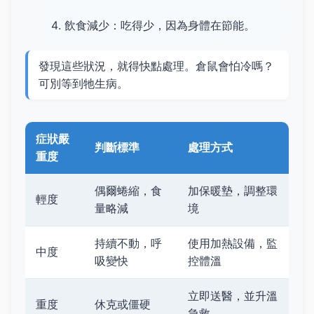
飲食減少：吃得少，因為身體在節能。
發現這些狀況，就得快點處理。倉鼠會怕冷嗎？
可別等到牠生病。
症狀嚴
判斷標準
處理方式
重度
偶爾蜷縮，食
加保暖墊，調整環
輕度
量略減
境
持續不動，呼
使用加熱設備，監
中度
吸變快
控體溫
立即送醫，並升溫
重度
休克或僵硬
急救