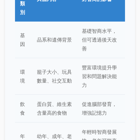
類
別
基礎智商水平，
基
品系和遺傳背景
但可透過後天改
因
善
豐富環境提升學
環
籠子大小、玩具
習和問題解決能
境
數量、社交互動
力
飲
蛋白質、維生素
促進腦部發育，
食
含量高的食物
增強記憶力
年輕時智商發展
年
幼年、成年、老