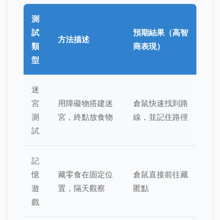
測
試
預期結果（高智
方法描述
類
商表現）
型
迷
宮
用障礙物搭建迷
倉鼠快速找到路
測
宮，終點放食物
線，並記住路徑
試
記
憶
藏零食在固定位
倉鼠直接前往藏
遊
置，隔天觀察
匿點
戲