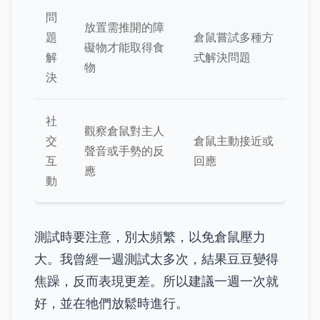
問
放置需推開的障
題
倉鼠嘗試多種方
礙物才能取得食
解
式解決問題
物
決
社
觀察倉鼠對主人
交
倉鼠主動接近或
聲音或手勢的反
互
回應
應
動
測試時要注意，別太頻繁，以免倉鼠壓力
大。我曾經一週測試太多次，結果豆豆變得
焦躁，反而表現更差。所以建議一週一次就
好，並在牠們放鬆時進行。