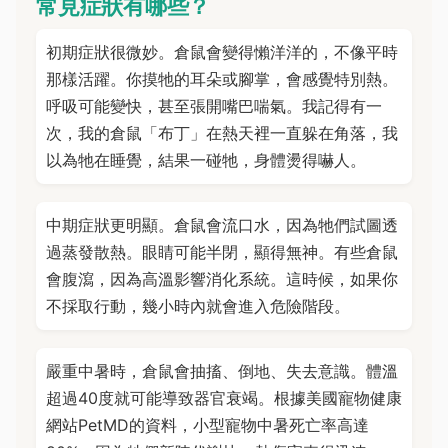
常見症狀有哪些？
初期症狀很微妙。倉鼠會變得懶洋洋的，不像平時
那樣活躍。你摸牠的耳朵或腳掌，會感覺特別熱。
呼吸可能變快，甚至張開嘴巴喘氣。我記得有一
次，我的倉鼠「布丁」在熱天裡一直躲在角落，我
以為牠在睡覺，結果一碰牠，身體燙得嚇人。
中期症狀更明顯。倉鼠會流口水，因為牠們試圖透
過蒸發散熱。眼睛可能半閉，顯得無神。有些倉鼠
會腹瀉，因為高溫影響消化系統。這時候，如果你
不採取行動，幾小時內就會進入危險階段。
嚴重中暑時，倉鼠會抽搐、倒地、失去意識。體溫
超過40度就可能導致器官衰竭。根據美國寵物健康
網站PetMD的資料，小型寵物中暑死亡率高達