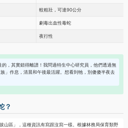
較粗壯，可達90公分
劇毒出血性毒蛇
夜行性
性的，其實錯得離譜！我問過特生中心研究員，他們透過無
班族」作息，清晨和午後最活躍。想看到牠，別傻傻半夜去
蛇？
拔山區」，這種資訊有寫跟沒寫一樣。根據林務局保育類野