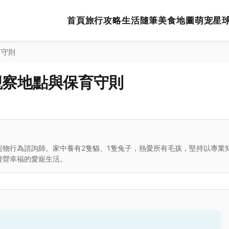
首頁
旅行攻略
生活隨筆
美食地圖
萌宠星
育守則
觀察地點與保育守則
寵物行為諮詢師。家中養有2隻貓、1隻兔子，熱愛所有毛孩，堅持以專業
經營幸福的愛寵生活。