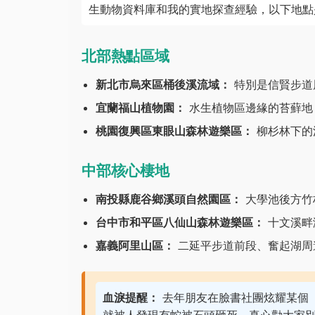
生動物資料庫和我的實地探查經驗，以下地點
北部熱點區域
新北市烏來區桶後溪流域：
特別是信賢步道周
宜蘭福山植物園：
水生植物區邊緣的苔蘚地
桃園復興區東眼山森林遊樂區：
柳杉林下的
中部核心棲地
南投縣鹿谷鄉溪頭自然園區：
大學池後方竹
台中市和平區八仙山森林遊樂區：
十文溪畔
嘉義阿里山區：
二延平步道前段、奮起湖周邊廢
血淚提醒：
去年朋友在臉書社團炫耀某個