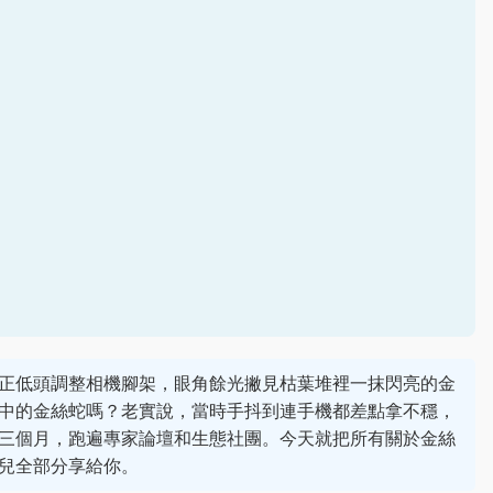
正低頭調整相機腳架，眼角餘光撇見枯葉堆裡一抹閃亮的金
中的金絲蛇嗎？老實說，當時手抖到連手機都差點拿不穩，
三個月，跑遍專家論壇和生態社團。今天就把所有關於金絲
兒全部分享給你。