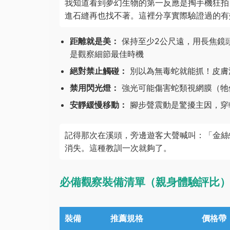
我知道看到夢幻生物的第一反應是掏手機狂拍
進石縫再也找不著。這裡分享實際驗證過的有
距離就是美：
保持至少2公尺遠，用長焦鏡
是觀察細節最佳時機
絕對禁止觸碰：
別以為無毒蛇就能抓！皮膚
禁用閃光燈：
強光可能傷害蛇類視網膜（牠
安靜緩慢移動：
腳步聲震動是驚擾主因，穿
記得那次在溪頭，旁邊遊客大聲喊叫：「金絲
消失。這種教訓一次就夠了。
必備觀察裝備清單（親身體驗評比
裝備
推薦規格
價格帶