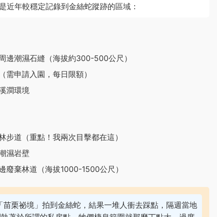
是近年較穩定記錄到金絲蛇蹤跡的區域：
邊潮濕石縫（海拔約300-500公尺）
（需申請入園，每日限額）
溪澗環境
林步道（重點！我兩次目擊都在這）
潮濕岩壁
棄林道（海拔1000-1500公尺）
「苗栗祕境」拍到金絲蛇，結果一堆人衝去踩點，隔週當地