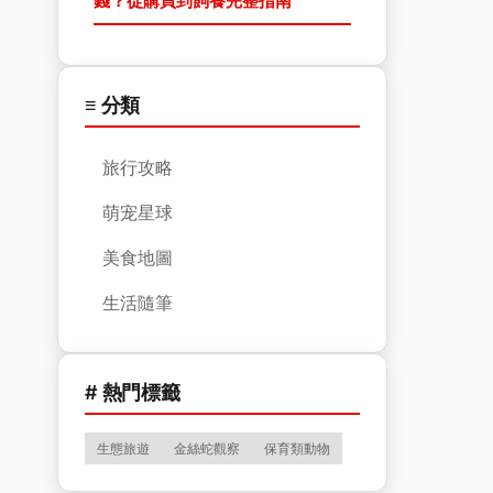
錢？從購買到飼養完整指南
≡ 分類
旅行攻略
萌宠星球
美食地圖
生活隨筆
# 熱門標籤
生態旅遊
金絲蛇觀察
保育類動物