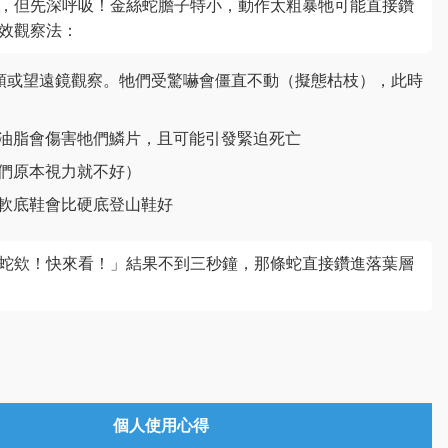
，但先深呼吸！金絲蛇膽子特小，動作太粗暴牠可能直接鑽
效觀察法：
頭或望遠鏡觀察。牠們受驚嚇會僵直不動（擬態枯枝），此時
油脂會傷害牠們鱗片，且可能引發緊迫死亡
們原本視力就不好）
軟底鞋會比硬底登山鞋好
蛇欸！快來看！」結果不到三秒鐘，那條蛇直接鑽進落葉層
）
個人使用心得