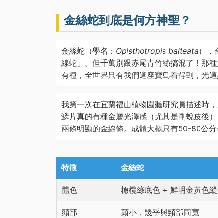
金絲蛇到底是何方神聖？
金絲蛇（學名：
Opisthotropis balteata
），
線蛇」。但千萬別跟赤尾青竹絲搞混了！那種
有種，全世界只有我們這座寶島看得到，光這
我第一次在宜蘭福山植物園聽研究員描述時，
鱗片真的有種金屬光澤感（尤其是剛蛻皮後）
兩條明顯的金線條。成體大概只有50-80公
特徵
金絲蛇
體色
橄欖綠底色 + 鮮明金黃色縱
頭部
頭小，幾乎與頸部同寬