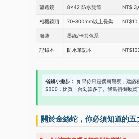
望遠鏡
8×42 防水雙筒
NT$ 3,
相機鏡頭
70-300mm以上長焦
NT$10
服裝
墨綠/卡其色系
-
記錄本
防水筆記本
NT$10
省錢小撇步：
如果你只是偶爾觀察，建議
$800，比買一台划算多了。我當初衝動買了$
關於金絲蛇，你必須知道的五