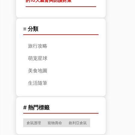
的10大威脅與防護對策
≡ 分類
旅行攻略
萌宠星球
美食地圖
生活隨筆
# 熱門標籤
倉鼠護理
寵物壽命
敘利亞倉鼠