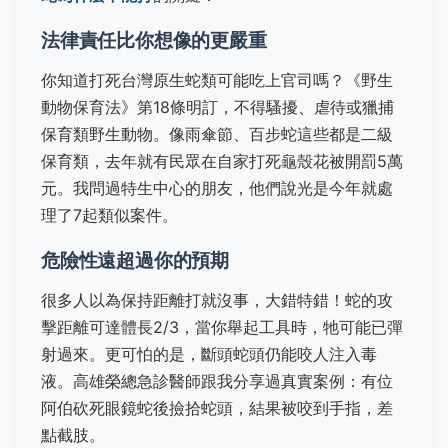
法律責任比你想像的更嚴重
你知道打死台灣原生蛇類可能吃上官司嗎？《野生
動物保育法》第18條明訂，不得騷擾、虐待或獵捕
保育類野生動物。像雨傘節、百步蛇這些都是二級
保育類，去年就有民眾在自家打死龜殼花被開罰5萬
元。我問過特生中心的朋友，他們說光是今年就處
理了7起類似案件。
危險性遠超過你的預期
很多人以為保持距離打就沒事，大錯特錯！蛇的攻
擊距離可達體長2/3，當你舉起工具時，牠可能已彈
射過來。更可怕的是，斷頭蛇頭仍能咬人注入毒
液。高雄榮總急診醫師跟我分享過真實案例：有位
阿伯砍死眼鏡蛇後撿拾蛇頭，結果被咬到手指，差
點截肢。