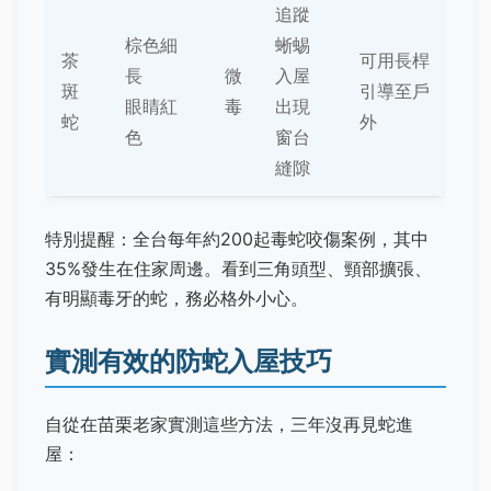
追蹤
棕色細
蜥蜴
茶
可用長桿
長
微
入屋
斑
引導至戶
眼睛紅
毒
出現
蛇
外
色
窗台
縫隙
特別提醒：全台每年約200起毒蛇咬傷案例，其中
35%發生在住家周邊。看到三角頭型、頸部擴張、
有明顯毒牙的蛇，務必格外小心。
實測有效的防蛇入屋技巧
自從在苗栗老家實測這些方法，三年沒再見蛇進
屋：