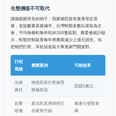
生態價值不可取代
講個親眼所見的例子：我家後院曾有臭青母定居
後，老鼠數量直接減半。台灣蛇類多數以老鼠為主
食，平均每條蛇每年吃掉300隻鼠類。農委會統計顯
示，蛇類控制鼠害每年替農業減少上億元損失。你
把牠們打死，等於請老鼠大軍進家門開派對。
打蛇
實際案例
可能後果
風險
法律
南投民眾打死保育
罰鍰5萬元
責任
類龜殼花
反擊
新北民眾用掃把打
毒液引發腎衰
咬傷
赤尾青竹絲
竭