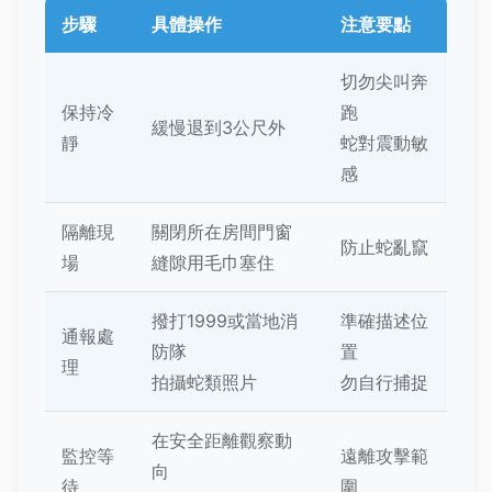
步驟
具體操作
注意要點
切勿尖叫奔
保持冷
跑
緩慢退到3公尺外
靜
蛇對震動敏
感
隔離現
關閉所在房間門窗
防止蛇亂竄
場
縫隙用毛巾塞住
撥打1999或當地消
準確描述位
通報處
防隊
置
理
拍攝蛇類照片
勿自行捕捉
在安全距離觀察動
監控等
遠離攻擊範
向
待
圍