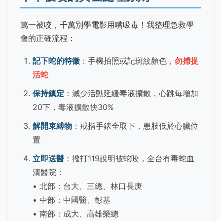
萬一被咬，千萬別學電影用嘴吸毒！我整理急救學
會的正確流程：
記下蛇的特徵
：手機拍照或記斑紋顏色，
勿捕捉
活蛇
保持鎮定
：減少活動延緩毒液擴散，心跳每增加
20下，毒液擴散快30%
解開束縛物
：戒指手錶全取下，患肢低於心臟位
置
立即送醫
：撥打119說明被蛇咬，全台有毒蛇血
清醫院：
• 北部：台大、三總、林口長庚
• 中部：中國醫、彰基
• 南部：成大、高雄榮總