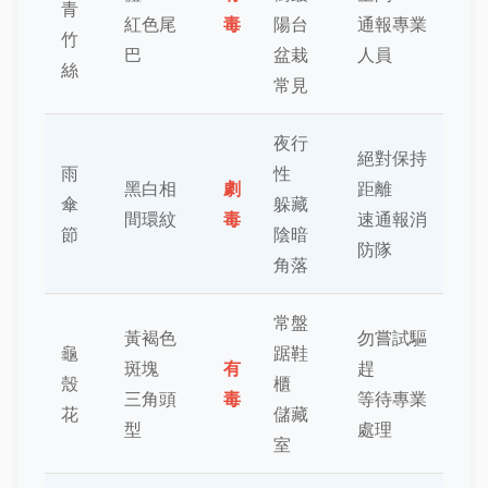
青
紅色尾
毒
陽台
通報專業
竹
巴
盆栽
人員
絲
常見
夜行
絕對保持
雨
性
黑白相
劇
距離
傘
躲藏
間環紋
毒
速通報消
節
陰暗
防隊
角落
常盤
黃褐色
勿嘗試驅
龜
踞鞋
斑塊
有
趕
殼
櫃
三角頭
毒
等待專業
花
儲藏
型
處理
室