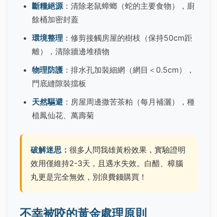
斷糧絕源
：清除老鼠蟑螂（蛇的主要食物），廚
餘桶加密封蓋
環境整理
：修剪接觸房屋的樹枝（保持50cm距
離），清除牆邊堆積物
物理防護
：排水孔加裝細網（網目＜0.5cm），
門底縫隙裝擋板
天然驅避
：房屋周邊撒苦茶粕（每月補灑），種
植鳳仙花、萬壽菊
破解迷思：
很多人問我雄黃粉效果，實驗證明
效用僅維持2-3天，且遇水失效。白醋、樟腦
丸更是完全無效，別浪費錢購買！
不幸被咬的黃金處理原則