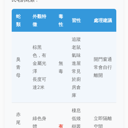
蛇
外觀特
毒
習性
處理建議
類
徵
性
追蹤
棕黑
老鼠
色，有
氣味
臭
開門窗通
金屬光
無
進屋
青
常會自行
澤
毒
常見
母
離開
長度可
於廚
達2米
房倉
庫
棲息
赤
綠色身
低矮
立即隔離
尾
體
有
樹叢
空間