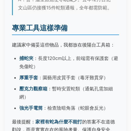
文山區仍接獲15件蛇類通報，全年都需防範。
專業工具這樣準備
建議家中備妥這些物品，我都放在後陽台工具箱：
捕蛇夾
：長度120cm以上，前端需有保護套（避
免傷蛇）
厚重手套
：園藝用皮質手套（毒牙難貫穿）
壓克力觀察箱
：暫時安置蛇類（通氣孔需加細
網）
強光手電筒
：檢查陰暗角落（蛇眼會反光）
最後提醒：
家裡有蛇為什麼不能打
的答案不在道德
勸說，而是實實在在的風險考量。保護自身安全、