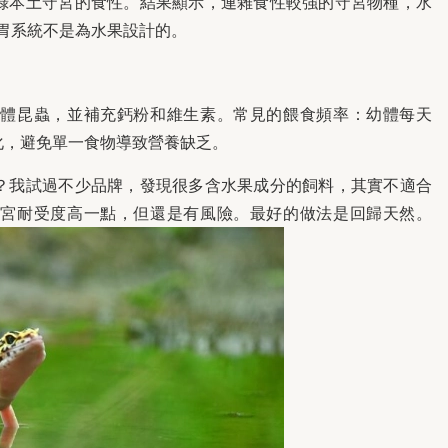
錄本土守宮的食性。結果顯示，連雜食性較強的守宮物種，水
胃系統不是為水果設計的。
活體昆蟲，並補充鈣粉和維生素。常見的餵食頻率：幼體每天
化，避免單一食物導致營養缺乏。
？我試過不少品牌，發現很多含水果成分的飼料，其實不適合
守宮耐受度高一點，但還是有風險。最好的做法是回歸天然。