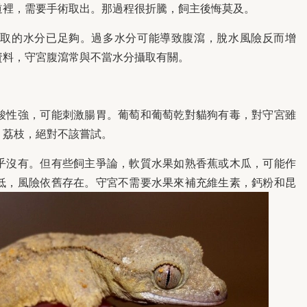
道裡，需要手術取出。那過程很折騰，飼主後悔莫及。
獲取的水分已足夠。過多水分可能導致腹瀉，脫水風險反而增
資料，守宮腹瀉常與不當水分攝取有關。
酸性強，可能刺激腸胃。葡萄和葡萄乾對貓狗有毒，對守宮雖
、荔枝，絕對不該嘗試。
乎沒有。但有些飼主爭論，軟質水果如熟香蕉或木瓜，可能作
低，風險依舊存在。守宮不需要水果來補充維生素，鈣粉和昆