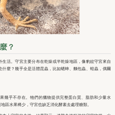
麼？
外生活。守宮主要分布在乾燥或半乾燥地區，像豹紋守宮來自
吃什麼？幾乎全是活體昆蟲，比如蟋蟀、麵包蟲、蝗蟲，偶爾
水果幾乎不存在。牠們的獵物提供完整蛋白質、脂肪和少量水
漠地區水果稀少，守宮也缺乏消化酵素去處理糖類。