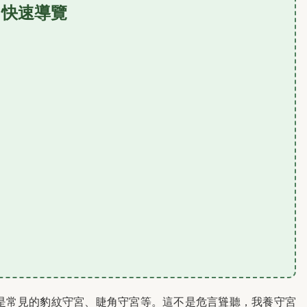
快速導覽
是常見的豹紋守宮、睫角守宮等。這不是危言聳聽，我養守宮