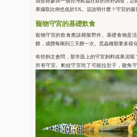
我曾經參與一個台灣爬蟲社群的田野調查，記
果攝取比例也低於5%。這說明什麼？守宮的腸
寵物守宮的基礎飲食
寵物守宮的飲食應該模擬野外。基礎食物是
餵，成體每兩到三天餵一次。昆蟲種類要多樣
有些飼主會問，那市面上的守宮飼料或果泥呢
所有守宮。豹紋守宮吃了可能拉肚子，睫角