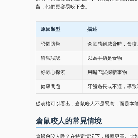
留，牠們更容易咬下去。
原因類型
描述
恐懼防禦
倉鼠感到威脅時，會咬
飢餓誤認
以為手指是食物
好奇心探索
用嘴巴試探新事物
健康問題
牙齒過長或不適，導致
從表格可以看出，倉鼠咬人不是惡意，而是本
倉鼠咬人的常見情境
倉鼠會咬人嗎？在特定情況下，機率更高。比