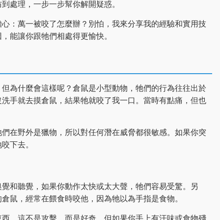
防到處理，一步一步幫你解開疑惑。
擔心：萬一被咬了怎麼辦？別怕，我來分享我的經驗和實用技
因，能讓你跟牠們相處得更愉快。
，但為什麼會這樣呢？倉鼠是小型動物，牠們的行為往往出於
沒洗手就去摸倉鼠，結果牠就咬了我一口。當時有點痛，但也
牠們在野外是獵物，所以對任何潛在威脅都很敏感。如果你突
地咬下去。
嗅覺和聽覺，如果你動作太快或太大聲，牠們容易受驚。另
的倉鼠，經常在餵食時咬他，因為牠以為手指是食物。
東西，這不是攻擊，而是好奇。但如果你手上有汗味或食物殘