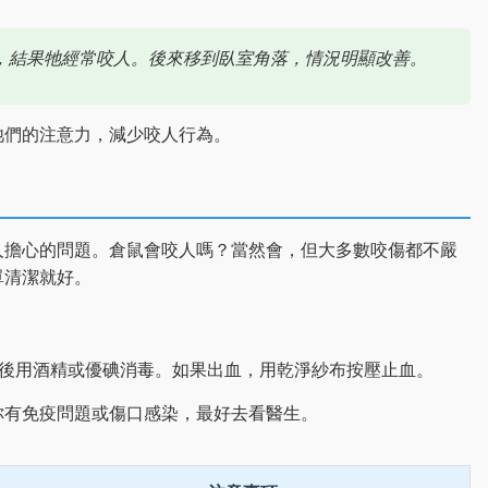
，結果牠經常咬人。後來移到臥室角落，情況明顯改善。
牠們的注意力，減少咬人行為。
人擔心的問題。倉鼠會咬人嗎？當然會，但大多數咬傷都不嚴
單清潔就好。
然後用酒精或優碘消毒。如果出血，用乾淨紗布按壓止血。
你有免疫問題或傷口感染，最好去看醫生。