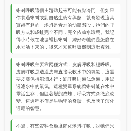
蝌蚪呼吸這個主題聽起來可能有點冷門，但如果
你養過蝌蚪或對自然生態有興趣，就會發現這其
實超有趣的。蝌蚪是青蛙的幼體階段，牠們的呼
吸方式和成蛙完全不同，完全依賴水環境。我記
得小時候在池塘裡捞蝌蚪，總好奇牠們是怎麼在
水裡活下來的，後來才知道呼吸機制這麼複雜。
蝌蚪呼吸主要靠兩種方式：皮膚呼吸和鰓呼吸。
皮膚呼吸是透過皮膚直接吸收水中的氧氣，這需
要皮膚保持濕潤才行；鰓呼吸則類似魚類，用鰓
過濾水中的氧氣。這種雙重系統讓蝌蚪能在水中
靈活生存，但隨著變態成蛙，呼吸方式會徹底改
變。這過程不僅是生物學的奇蹟，也反映了演化
適應的智慧。
不過，有些資料會過度簡化蝌蚪呼吸，說牠們只