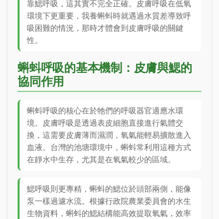
靠鰓呼吸，這其實不完全正確。皮膚呼吸在低氧
環境下更重要，我養蝌蚪時就遇過水質差導致呼
吸困難的情況，那時才體會到皮膚呼吸的關鍵
性。
蝌蚪呼吸的基本機制：皮膚與鰓的
協同作用
蝌蚪呼吸的核心在於牠們的呼吸器官適應水環
境。皮膚呼吸是透過表皮細胞直接進行氣體交
換，這需要皮膚薄而濕潤，氧氣能輕易擴散進入
血液。台灣的池塘環境中，蝌蚪常利用這種方式
在靜水中生存，尤其是在氧氣較少的區域。
鰓呼吸則更專精，蝌蚪的鰓位於頭部兩側，能像
泵一樣過濾水流。根據行政院農業委員會的水生
生物資料，蝌蚪的鰓結構能高效提取氧氣，效率