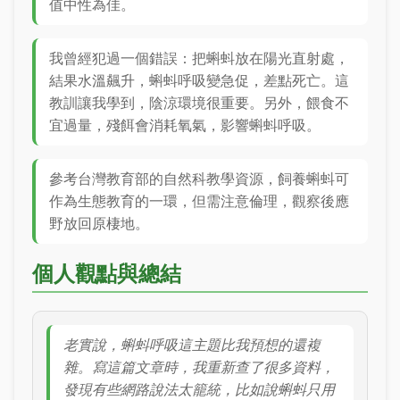
值中性為佳。
我曾經犯過一個錯誤：把蝌蚪放在陽光直射處，
結果水溫飆升，蝌蚪呼吸變急促，差點死亡。這
教訓讓我學到，陰涼環境很重要。另外，餵食不
宜過量，殘餌會消耗氧氣，影響蝌蚪呼吸。
參考台灣教育部的自然科教學資源，飼養蝌蚪可
作為生態教育的一環，但需注意倫理，觀察後應
野放回原棲地。
個人觀點與總結
老實說，蝌蚪呼吸這主題比我預想的還複
雜。寫這篇文章時，我重新查了很多資料，
發現有些網路說法太籠統，比如說蝌蚪只用