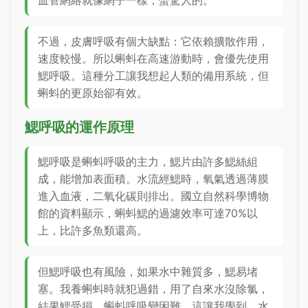
血管網絡就像網子一樣，蠻驚人的。
不過，皮膚呼吸有個大缺點：它依賴擴散作用，
速度較慢。所以蝌蚪在高速游動時，會優先使用
鰓呼吸。這種分工讓我想起人類的備用系統，但
蝌蚪的更原始卻有效。
鰓呼吸的運作原理
鰓呼吸是蝌蚪呼吸的主力，鰓片由許多鰓絲組
成，能增加表面積。水流經鰓時，氧氣透過薄膜
進入血液，二氧化碳則排出。國立自然科學博物
館的資料顯示，蝌蚪鰓的過濾效率可達70%以
上，比許多魚類還高。
但鰓呼吸也有風險，如果水中雜質多，鰓易堵
塞。我養蝌蚪時就犯過錯，用了自來水沒除氯，
結果鰓受損，蝌蚪呼吸變困難。這讓我學到，水