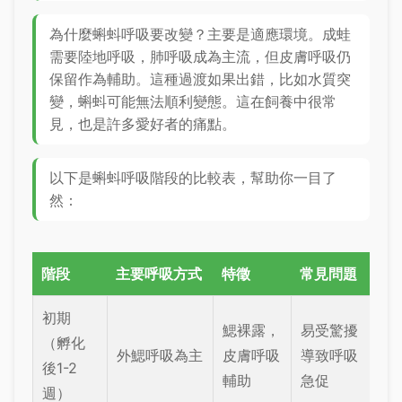
為什麼蝌蚪呼吸要改變？主要是適應環境。成蛙
需要陸地呼吸，肺呼吸成為主流，但皮膚呼吸仍
保留作為輔助。這種過渡如果出錯，比如水質突
變，蝌蚪可能無法順利變態。這在飼養中很常
見，也是許多愛好者的痛點。
以下是蝌蚪呼吸階段的比較表，幫助你一目了
然：
階段
主要呼吸方式
特徵
常見問題
初期
鰓裸露，
易受驚擾
（孵化
外鰓呼吸為主
皮膚呼吸
導致呼吸
後1-2
輔助
急促
週）