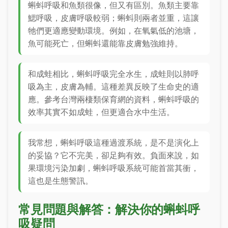
蝌蚪呼吸和魚類很像，但又有區別。魚類主要靠
鰓呼吸，皮膚呼吸較弱；蝌蚪則兩者並重，這讓
牠們更適應變動環境。例如，在氧氣低的池塘，
魚可能死亡，但蝌蚪還能靠皮膚勉強維持。
和成蛙相比，蝌蚪呼吸完全水生，成蛙則以肺呼
吸為主，皮膚為輔。這種差異反映了生命史的適
應。參考台灣兩棲類保育網的資料，蝌蚪呼吸的
效率其實不如成蛙，但更適合水中生活。
我常想，蝌蚪呼吸這種過渡系統，是不是演化上
的妥協？它不完美，卻足夠有效。負面來說，如
果環境污染加劇，蝌蚪呼吸系統可能首當其衝，
這也是生態警訊。
常見問題與解答：解決你的蝌蚪呼
吸疑問