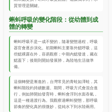
質管理是關鍵。
蝌蚪呼吸的變化階段：從幼體到成
體的轉變
蝌蚪呼吸不是一成不變的，隨著變態過程，呼吸
器官會逐步演化。初期蝌蚪主要靠外鰓呼吸，這
些鰓裸露在外，容易觀察；中期內鰓發達，藏在
鰓蓋下；後期則開始發展肺，為陸地生活做準
備。
這個轉變是漸進的，台灣常見的青蛙如澤蛙，其
蝌蚪階段約持續數週。期間，呼吸方式會混合進
行，例如肺開始發育時，蝌蚪會浮到水面吞氣，
這是一種過渡行為。我觀察過蝌蚪變態，那呼吸
節奏的變化真的很微妙，從純水下到水陸兩用。