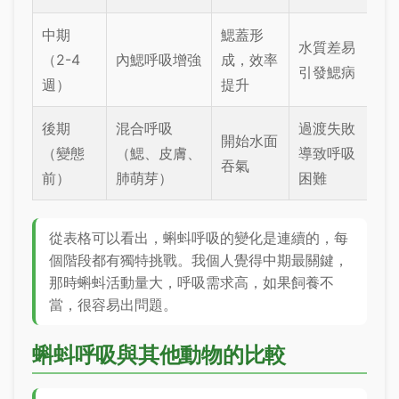
中期
鰓蓋形
水質差易
（2-4
內鰓呼吸增強
成，效率
引發鰓病
週）
提升
後期
混合呼吸
過渡失敗
開始水面
（變態
（鰓、皮膚、
導致呼吸
吞氣
前）
肺萌芽）
困難
從表格可以看出，蝌蚪呼吸的變化是連續的，每
個階段都有獨特挑戰。我個人覺得中期最關鍵，
那時蝌蚪活動量大，呼吸需求高，如果飼養不
當，很容易出問題。
蝌蚪呼吸與其他動物的比較