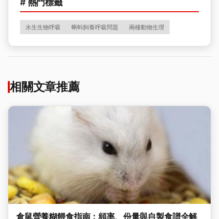
# 熱門標籤
水生生物呼吸
蝌蚪飼養呼吸問題
兩棲動物生理
相關文章推薦
倉鼠營養糊餵食指南：頻率、份量與自製食譜全解