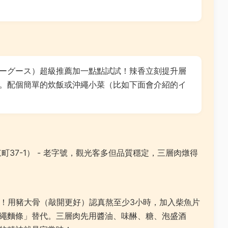
ーグース）超級推薦加一點點試試！辣香立刻提升層
。配個簡單的炊飯或沖繩小菜（比如下面會介紹的イ
町37-1） - 老字號，觀光客多但品質穩定，三層肉燉得
！用豬大骨（敲開更好）認真熬至少3小時，加入柴魚片
繩麵條」替代。三層肉先用醬油、味醂、糖、泡盛酒