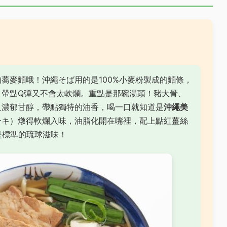
蕎麥麵哦！沖繩そば用的是100%小麥粉製成的麵條，
，帶點Q彈又不會太軟爛。重點是那碗湯頭！豬大骨、
又濃郁甘醇，帶點獨特的油香，喝一口就知道是
沖繩美
ーキ）燉得軟爛入味，油脂化開在嘴裡，配上點紅薑絲
是標準的琉球滋味！