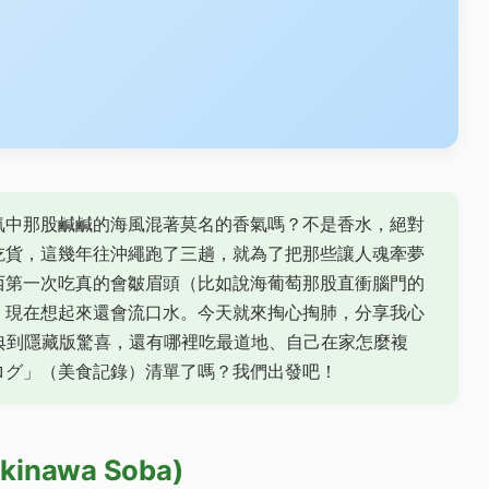
氣中那股鹹鹹的海風混著莫名的香氣嗎？不是香水，絕對
吃貨，這幾年往沖繩跑了三趟，就為了把那些讓人魂牽夢
西第一次吃真的會皺眉頭（比如說海葡萄那股直衝腦門的
，現在想起來還會流口水。今天就來掏心掏肺，分享我心
典到隱藏版驚喜，還有哪裡吃最道地、自己在家怎麼複
ログ」（美食記錄）清單了嗎？我們出發吧！
awa Soba)