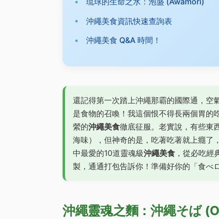
琉球的生命之水：泡盛 (Awamori)
沖繩美食資訊快速查詢表
沖繩美食 Q&A 時間！
還記得第一次踏上沖繩那霸的國際通，空
是食物的召喚！我這個恨不得長兩個胃的
縈的
沖繩美食
徹底征服。老實說，有些東
海味），但神奇的是，吃著吃著就上癮了
中最愛的10道靈魂級
沖繩美食
，從必吃經
製，通通打包告訴你！準備好你的「食べ
沖繩靈魂之麵：沖繩そば (Okin