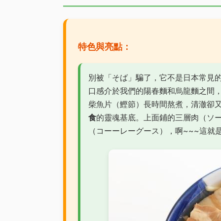
特色與亮點：
別被「そば」騙了，它不是日本常見的
口感介於我們的陽春麵和烏龍麵之間
柴魚片（鰹節）長時間熬煮，清澈卻
食
的靈魂基底。上面鋪的三層肉（ソ
（コーーレーグース），啊~~~這就