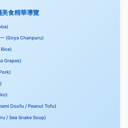
繩美食精華導覽
ba)
oya Chanpuru)
ice)
 Grapes)
ork)
)
ko)
oufu / Peanut Tofu)
 Sea Snake Soup)