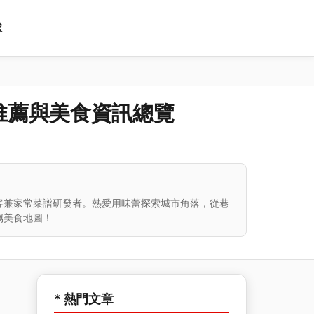
球
推薦與美食資訊總覽
客兼家常菜譜研發者。熱愛用味蕾探索城市角落，從巷
属美食地圖！
* 熱門文章