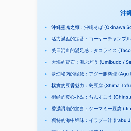
沖
沖繩靈魂之麵：沖繩そば (Okinawa So
活力滿點的定番：ゴーヤーチャンプルー (G
美日混血的滿足感：タコライス (Taco R
大海的寶石：海ぶどう (Umibudo / Sea
夢幻豬肉的極致：アグー豚料理 (Agu P
樸實的豆香魅力：島豆腐 (Shima Tofu
街頭的暖心小點：ちんすこう (Chinsu
香濃滑順的驚喜：ジーマミー豆腐 (Jimami D
獨特的海中鮮味：イラブー汁 (Irabu Jiru /