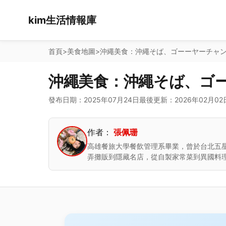
kim生活情報庫
首頁
>
美食地圖
>
沖繩美食：沖繩そば、ゴーーヤーチャ
沖繩美食：沖繩そば、ゴ
發布日期：2025年07月24日
最後更新：2026年02月02
作者：
張佩珊
高雄餐旅大學餐飲管理系畢業，曾於台北五
弄攤販到隱藏名店，從自製家常菜到異國料