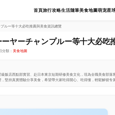
首頁
旅行攻略
生活隨筆
美食地圖
萌宠星
ンプルー等十大必吃推薦與美食資訊總覽
ーーヤーチャンプルー等十大必吃
日
分類：
美食地圖
星級飯店西點部實習、赴日本東京短期研修美食文化，現為全職美食部落
理，堅持真實體驗分享美食，希望帶大家吃得開心、吃得懂，輕鬆解锁专