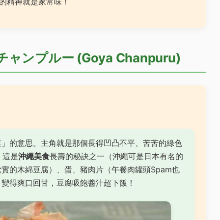
的精神就是家常味！
プルー (Goya Chanpuru)
菜」的意思。主角就是那個長得凹凸不平、苦苦的綠色
，這是
沖繩美食
長壽的秘訣之一（沖繩可是日本有名的
實的木綿豆腐）、蛋、豬肉片（午餐肉罐頭Spam也
，變得爽口回甘，豆腐吸飽醬汁超下飯！