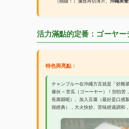
（關鍵！）滷透再切薄片。
沖繩美食
活力滿點的定番：ゴーヤーチャン
特色與亮點：
チャンプルー在沖繩方言就是「炒雜
傢伙 – 苦瓜（ゴーーヤー）！別怕苦
長壽縣呢）。加入豆腐（最好是口感紮
很經典），大火快炒。苦味經過調和