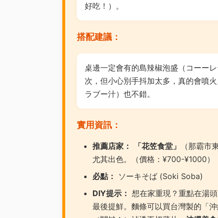
好吃！）。
搭配建議：
桌邊一定會有的島辣椒泡盛（コーーレ
次，但小心別手抖加太多，真的會噴火
ラブー汁）也不錯。
實用資訊：
推薦店家：
「花笠食堂」
（那霸市東
尤其出色。（價格：¥700-¥1000）
必點：
ソーキそば (Soki Soba)
DIY提示：
想在家重現？重點在湯頭
最後提鮮。麵條可以買台灣製的「沖