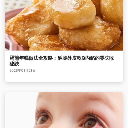
蛋煎年糕做法全攻略：酥脆外皮軟Q內餡的零失敗
秘訣
2026年01月21日