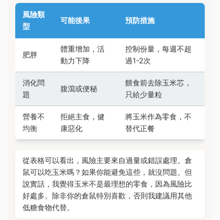
風險類
可能後果
預防措施
型
體重增加，活
控制份量，每週不超
肥胖
動力下降
過1-2次
消化問
餵食前去除玉米芯，
腹瀉或便秘
題
只給少量粒
營養不
拒絕主食，健
將玉米作為零食，不
均衡
康惡化
替代正餐
從表格可以看出，風險主要來自過量或錯誤處理。倉
鼠可以吃玉米嗎？如果你能避免這些，就沒問題。但
說實話，我覺得玉米不是最理想的零食，因為風險比
好處多。除非你的倉鼠特別喜歡，否則我建議用其他
低糖食物代替。